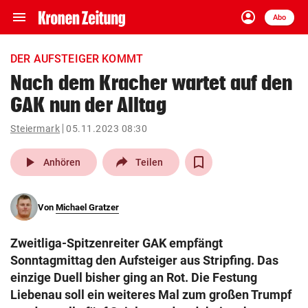
menu
account_circle
Navigation
Anmelden
Abo
close
Schließen
ein-/ausklappen
DER AUFSTEIGER KOMMT
Abonnieren
Nach dem Kracher wartet auf den
GAK nun der Alltag
account_circle
arrow_right
Anmelden
Steiermark
05.11.2023 08:30
pin_drop
arrow_right
Bundesland auswäh
Wien
play_arrow
Anhören
Teilen
bookmark
Merkliste
Von
Michael Gratzer
Suchbegriff
search
Zweitliga-Spitzenreiter GAK empfängt
eingeben
Sonntagmittag den Aufsteiger aus Stripfing. Das
einzige Duell bisher ging an Rot. Die Festung
Liebenau soll ein weiteres Mal zum großen Trumpf