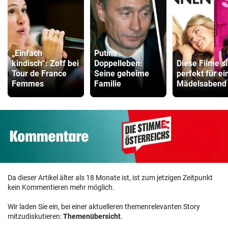
„Einfach
Putins
kindisch“: Zoff bei
Doppelleben:
Diese Filme s
Tour de France
Seine geheime
perfekt für ei
Femmes
Familie
Mädelsabend
Da dieser Artikel älter als 18 Monate ist, ist zum jetzigen Zeitpunkt
kein Kommentieren mehr möglich.
Wir laden Sie ein, bei einer aktuelleren themenrelevanten Story
mitzudiskutieren:
Themenübersicht
.