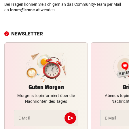
Bei Fragen können Sie sich gern an das Community-Team per Mail
an
forum@krone.at
wenden.
NEWSLETTER
Guten Morgen
Br
Morgens topinformiert über die
Abends topin
Nachrichten des Tages
Nachrich
send
E-Mail
E-Mail
Abschicken