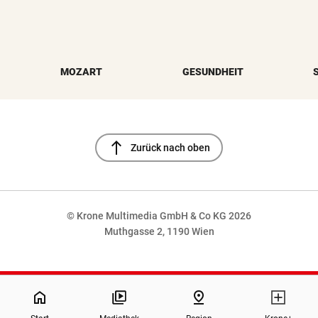
MOZART
GESUNDHEIT
north
Zurück nach oben
© Krone Multimedia GmbH & Co KG 2026
Muthgasse 2, 1190 Wien
NaN%
home
pin_drop