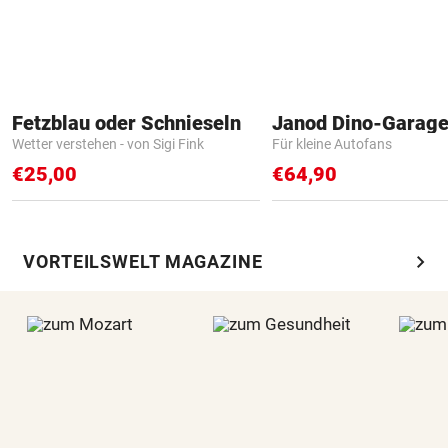
Fetzblau oder Schnieseln
Janod Dino-Garag
Wetter verstehen - von Sigi Fink
Für kleine Autofans
€25,00
€64,90
chevron_right
VORTEILSWELT MAGAZINE