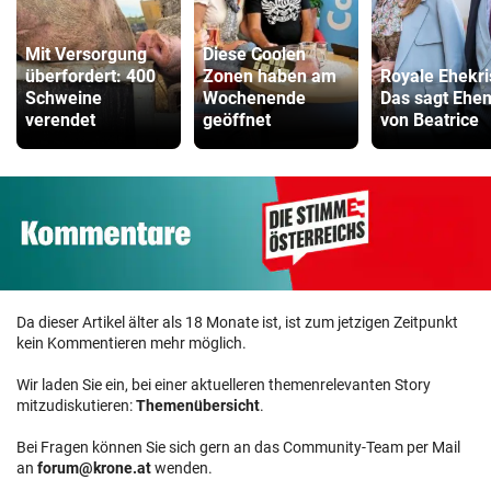
Mit Versorgung
Diese Coolen
überfordert: 400
Zonen haben am
Royale Ehekri
Schweine
Wochenende
Das sagt Ehe
verendet
geöffnet
von Beatrice
Da dieser Artikel älter als 18 Monate ist, ist zum jetzigen Zeitpunkt
kein Kommentieren mehr möglich.
Wir laden Sie ein, bei einer aktuelleren themenrelevanten Story
mitzudiskutieren:
Themenübersicht
.
Bei Fragen können Sie sich gern an das Community-Team per Mail
an
forum@krone.at
wenden.