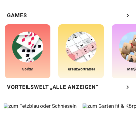
chevron_right
GAMES
Solitär
Kreuzworträtsel
Mahj
chevron_right
VORTEILSWELT „ALLE ANZEIGEN“