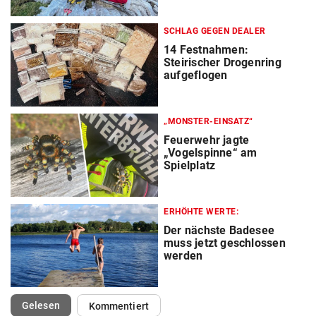
SCHLAG GEGEN DEALER
14 Festnahmen:
Steirischer Drogenring
aufgeflogen
„MONSTER-EINSATZ“
Feuerwehr jagte
„Vogelspinne“ am
Spielplatz
ERHÖHTE WERTE:
Der nächste Badesee
muss jetzt geschlossen
werden
(ausgewählt)
Gelesen
Kommentiert