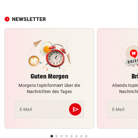
NEWSLETTER
Guten Morgen
Br
Morgens topinformiert über die
Abends topin
Nachrichten des Tages
Nachrich
send
E-Mail
E-Mail
Abschicken