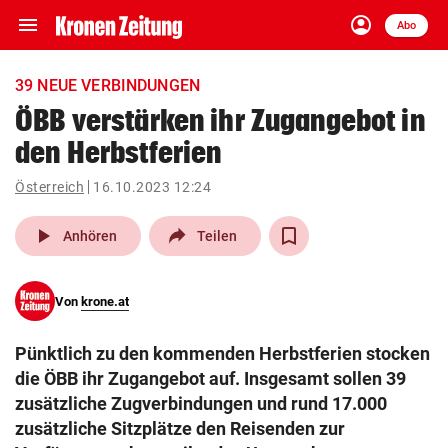
menu
account_circle
Navigation
Anmelden
Abo
close
Schließen
ein-/ausklappen
39 NEUE VERBINDUNGEN
Abonnieren
ÖBB verstärken ihr Zugangebot in
den Herbstferien
account_circle
arrow_right
Anmelden
Österreich
16.10.2023 12:24
pin_drop
arrow_right
Bundesland auswäh
Wien
play_arrow
Anhören
Teilen
bookmark
Merkliste
Von
krone.at
Suchbegriff
search
Pünktlich zu den kommenden Herbstferien stocken
eingeben
die ÖBB ihr Zugangebot auf. Insgesamt sollen 39
zusätzliche Zugverbindungen und rund 17.000
zusätzliche Sitzplätze den Reisenden zur