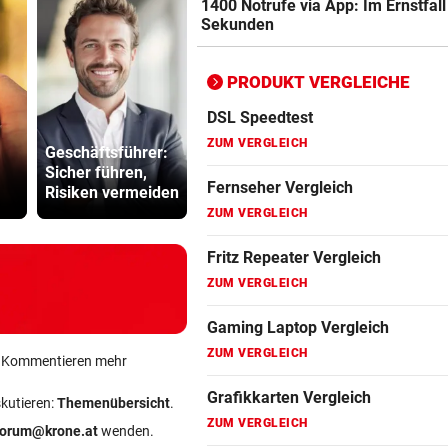
1400 Notrufe via App: Im Ernstfall
ZUM VERGLEICH
Sekunden
Bluetooth Lautsprecher Vergleich
ZUM VERGLEICH
PRODUKT VERGLEICHE
DSL Speedtest
„Sehen un
ZUM VERGLEICH
Geschäftsführer:
Von hier aus
15. August“
Sicher führen,
blicken Sie auf 30
Ceuta vor 
Fernseher Vergleich
Risiken vermeiden
Dreistausender
Ansturm
ZUM VERGLEICH
Fritz Repeater Vergleich
ZUM VERGLEICH
Gaming Laptop Vergleich
ZUM VERGLEICH
ein Kommentieren mehr
Grafikkarten Vergleich
skutieren:
Themenübersicht
.
ZUM VERGLEICH
forum@krone.at
wenden.