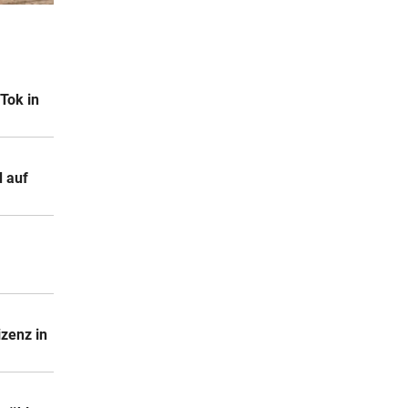
er Stunde
hluss
er Stunde
Tok in
m
er Stunde
 auf
izenz in