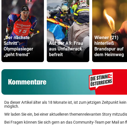
„Der nächste
Wiener (21)
Schritt“:
Auf der A9: Frau
hinterließ
Olympiasieger
aus Unfallwrack
Brandspur auf
„geht fremd“
befreit
dem Heimweg
Da dieser Artikel älter als 18 Monate ist, ist zum jetzigen Zeitpunkt k
möglich.
Wir laden Sie ein, bei einer aktuelleren themenrelevanten Story mitzudi
Bei Fragen können Sie sich gern an das Community-Team per Mail an