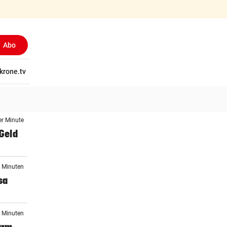
Abo
tschaft
krone.tv
Wissen
Gericht
Kolumnen
Freizeit
Reise
Ti
er Minute
 Geld
5 Minuten
sa
4 Minuten