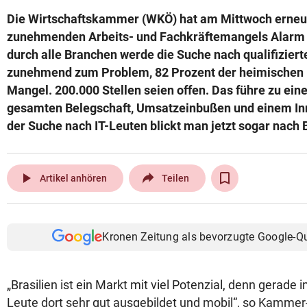
Die Wirtschaftskammer (WKÖ) hat am Mittwoch erneu
zunehmenden Arbeits- und Fachkräftemangels Alarm 
durch alle Branchen werde die Suche nach qualifizier
zunehmend zum Problem, 82 Prozent der heimischen 
Mangel. 200.000 Stellen seien offen. Das führe zu ei
gesamten Belegschaft, Umsatzeinbußen und einem Inn
der Suche nach IT-Leuten blickt man jetzt sogar nach B
play_arrow
Artikel anhören
Teilen
Kronen Zeitung als bevorzugte Google-Q
„Brasilien ist ein Markt mit viel Potenzial, denn gerade 
Leute dort sehr gut ausgebildet und mobil“, so Kammer