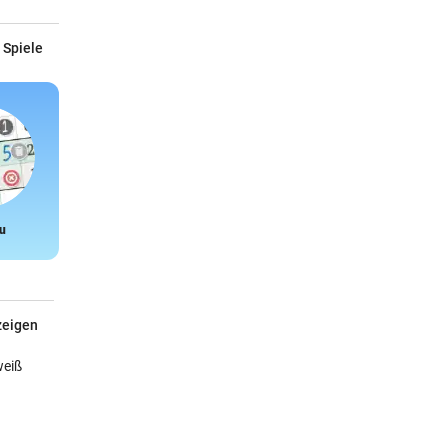
 Spiele
u
Snake
zeigen