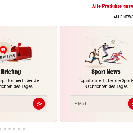
Alle Produkte ans
ALLE NEWS
Briefing
Sport News
opinformiert über die
Topinformiert über die Sport
ichten des Tages
Nachrichten des Tages
send
s
E-Mail
Abschicken