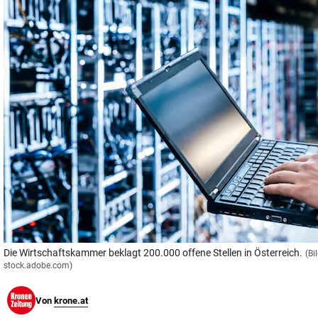
© Krone Multimedia GmbH & Co KG 2026
Muthgasse 2, 1190 Wien
Die Wirtschaftskammer beklagt 200.000 offene Stellen in Österreich.
(Bi
stock.adobe.com)
Von
krone.at