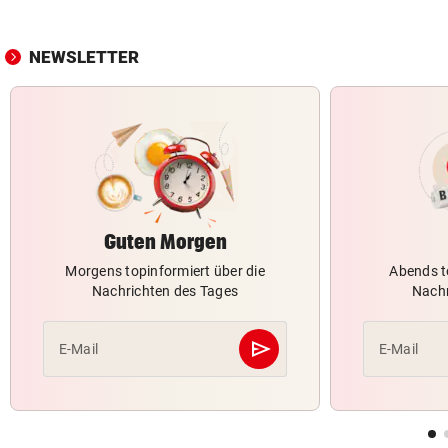
NEWSLETTER
Guten Morgen
Morgens topinformiert über die
Abends t
Nachrichten des Tages
Nachr
send
E-Mail
E-Mail
Abschicken