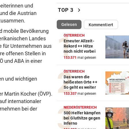
beiterinnen und
25-jähriger Mann in Park ge
chevron_right
TOP 3
und die Austrian
und ausgeraubt
 zusammen.
(ausgewählt)
Gelesen
Kommentiert
MUSKEL-COMEBACK
vor 4
nd mobile Bevölkerung
Russell Crowe: 25 Kilo
ÖSTERREICH
erikanischen Landes
Übergewicht wegtrainiert!
Erneuter Allzeit-
de für Unternehmen aus
Rekord ++ Hitze
noch nicht vorbei
EINST KONKURRENTINNEN
vor ein
re offenen Stellen in
153.571
mal gelesen
„Legende!“ Emotionaler Veit
Ö und ABA in einer
Post für Gut-Behrami
ÖSTERREICH
Das waren die
n und wichtigen
AUTOBAHN GESPERRT
vor ein
heißesten Orte ++
Auf der A9: Frau aus Unfallw
So geht es weiter
befreit
r Martin Kocher (ÖVP).
153.337
mal gelesen
uf internationaler
WAHNSINNS-AUSSICHT
vor ein
NIEDERÖSTERREICH
rnehmen bei der
Von hier aus blicken Sie auf 
500 Helfer kämpfen
bei Gluthitze gegen
Dreistausender
Inferno