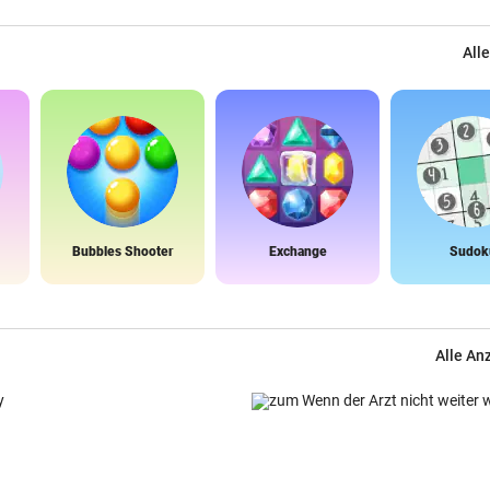
Alle
Bubbles Shooter
Exchange
Sudok
Alle An