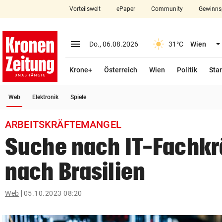
Vorteilswelt
ePaper
Community
Gewinns
close
Schließen
menu
Menü aufklappen
Do., 06.08.2026
31°C
Wien
Abonnieren
Krone+
Österreich
Wien
Politik
Star
account_circle
arrow_right
Anmelden
(ausgewählt)
Web
Elektronik
Spiele
pin_drop
arrow_right
Bundesland auswäh
Wien
ARBEITSKRÄFTEMANGEL
bookmark
Merkliste
Suche nach IT-Fachkrä
nach Brasilien
Suchbegriff
search
eingeben
Web
05.10.2023 08:20