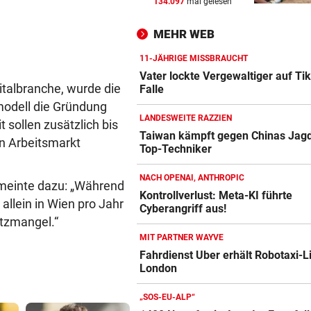
134.097
mal gelesen
„KRONE“-KOMMENTAR
vor ein
Fall „Schmotzer“: Ein Aussc
MEHR WEB
als Bärendienst
11-JÄHRIGE MISSBRAUCHT
TENNIE AUF ÜBERHOLSPUR
vor ein
Vater lockte Vergewaltiger auf Tik
italbranche, wurde die
230 PS! 13-Jährige schrieb i
Falle
Autocross Geschichte
smodell die Gründung
LANDESWEITE RAZZIEN
sollen zusätzlich bis
STREIT IN DORNBIRN
vor ein
Taiwan kämpft gegen Chinas Jagd
en Arbeitsmarkt
Top-Techniker
Amazon-Kindle Vergleich
Dragqueen-Lesung lässt
konservative Seele kochen
ZUM VERGLEICH
NACH OPENAI, ANTHROPIC
 meinte dazu: „Während
Kontrollverlust: Meta-KI führte
Apple-iPad Vergleich
allein in Wien pro Jahr
Cyberangriff aus!
ZUM VERGLEICH
tzmangel.“
MIT PARTNER WAYVE
Apple-iPhone Vergleich
Fahrdienst Uber erhält Robotaxi-L
ZUM VERGLEICH
London
Apple Macbook Vergleich
„SOS-EU-ALP“