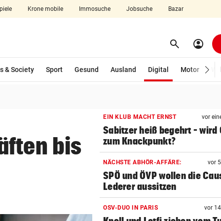
piele
Krone mobile
Immosuche
Jobsuche
Bazar
search
account_circle
Menü aufklappen
Suchen
(ausgewählt)
s & Society
Sport
Gesund
Ausland
Digital
Motor
Wir
len
EIN KLUB MACHT ERNST
vor ein
Sabitzer heiß begehrt – wird
ften bis
zum Knackpunkt?
NÄCHSTE ABHÖR-AFFÄRE:
vor 
SPÖ und ÖVP wollen die Cau
Lederer aussitzen
OSV-DUO IN PARIS
vor 1