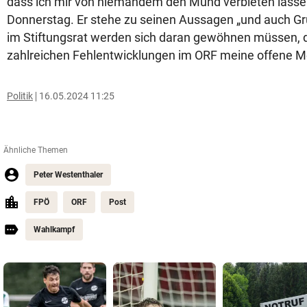
dass ich mir von niemandem den Mund verbieten lasse“
Donnerstag. Er stehe zu seinen Aussagen „und auch G
im Stiftungsrat werden sich daran gewöhnen müssen, d
zahlreichen Fehlentwicklungen im ORF meine offene M
Politik
16.05.2024 11:25
Ähnliche Themen
Peter Westenthaler
FPÖ
ORF
Post
Wahlkampf