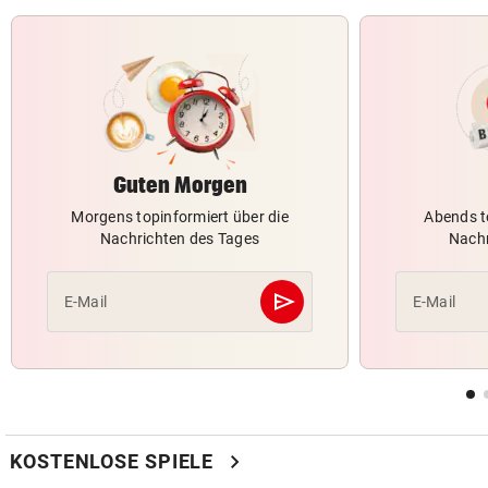
Guten Morgen
Morgens topinformiert über die
Abends t
Nachrichten des Tages
Nachr
send
E-Mail
E-Mail
Abschicken
chevron_right
KOSTENLOSE SPIELE