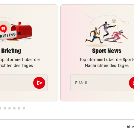
Briefing
Sport News
opinformiert über die
Topinformiert über die Sport
ichten des Tages
Nachrichten des Tages
send
s
E-Mail
Abschicken
Alle