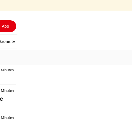
Abo
tschaft
krone.tv
Wissen
Gericht
Kolumnen
Freizeit
Reise
Ti
7 Minuten
7 Minuten
se
7 Minuten