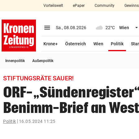
Vorteilswelt
ePaper
Community
Gewinns
close
Schließen
menu
Menü aufklappen
Sa., 08.08.2026
22°C
Wien
Abonnieren
(ausge
Krone+
Österreich
Wien
Politik
Star
account_circle
arrow_right
Anmelden
Innenpolitik
Außenpolitik
pin_drop
arrow_right
Bundesland auswäh
Wien
STIFTUNGSRÄTE SAUER!
bookmark
Merkliste
ORF-„Sündenregister“
Benimm-Brief an West
Suchbegriff
search
eingeben
Politik
16.05.2024 11:25