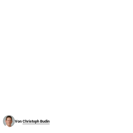
© Krone Multimedia GmbH & Co KG 2026
Muthgasse 2, 1190 Wien
Von
Christoph Budin