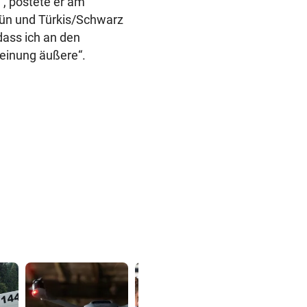
, postete er am
rün und Türkis/Schwarz
ass ich an den
einung äußere“.