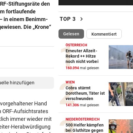
Montenegro 0:3!
RF-Stiftungsräte den
um fortlaufende
UNTER EINER BEDINGUNG
geste
chevron_right
TOP 3
 – in einem Benimm-
USA will Blockade von irani
tgewiesen. Die „Krone“
Häfen stoppen
(ausgewählt)
Gelesen
Kommentiert
2. LIGA – 2. RUNDE
geste
ÖSTERREICH
Erneuter Allzeit-
3:0! Absteiger BW Linz schie
Rekord ++ Hitze
Wacker Innsbruck ab
noch nicht vorbei
160.094
mal gelesen
NACH ELFER-RÜCKNAHME
geste
Hinterseer über VAR: „Ist ei
uelle hinzufügen
WIEN
absoluter Skandal!“
Cobra stürmt
Dorotheum, Täter ist
verschwunden
WEGEN CEUTA-KRISE
geste
r vorgehaltener Hand
141.306
mal gelesen
Spanien kontert: Jetzt
n ORF-Aufsichtsrates
Grenzkontrollen für Italien
tlich immer wieder mit
NIEDERÖSTERREICH
500 Helfer kämpfen
beiter-Herabwürdigung
SONNTAG NOCH IM KASTEN
geste
bei Gluthitze gegen