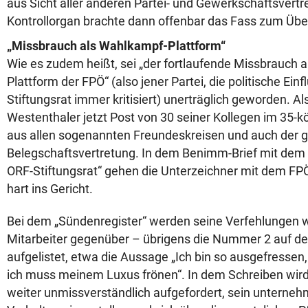
aus Sicht aller anderen Partei- und Gewerkschaftsvertr
Kontrollorgan brachte dann offenbar das Fass zum Übe
„Missbrauch als Wahlkampf-Plattform“
Wie es zudem heißt, sei „der fortlaufende Missbrauch 
Plattform der FPÖ“ (also jener Partei, die politische Ei
Stiftungsrat immer kritisiert) unerträglich geworden.
Westenthaler jetzt Post von 30 seiner Kollegen im 35
aus allen sogenannten Freundeskreisen und auch der
Belegschaftsvertretung. In dem Benimm-Brief mit dem Be
ORF-Stiftungsrat“ gehen die Unterzeichner mit dem FPÖ-
hart ins Gericht.
Bei dem „Sündenregister“ werden seine Verfehlungen 
Mitarbeiter gegenüber – übrigens die Nummer 2 auf de
aufgelistet, etwa die Aussage „Ich bin so ausgefressen,
ich muss meinem Luxus frönen“. In dem Schreiben wird 
weiter unmissverständlich aufgefordert, sein untern