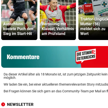
Traktor-Unglüc
Ausschluss
Verhounig mit
Mutter (36)
kostete Puch den
Klausel, Verhältnis
meldet sich zu
Sieg im Start-Hit
am Prüfstand
Wort
Da dieser Artikel älter als 18 Monate ist, ist zum jetzigen Zeitpunkt k
möglich.
Wir laden Sie ein, bei einer aktuelleren themenrelevanten Story mitzudi
Bei Fragen können Sie sich gern an das Community-Team per Mail an
NEWSLETTER