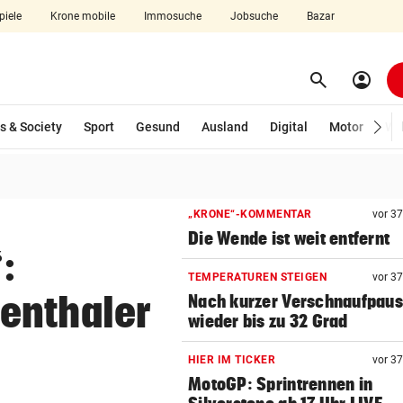
piele
Krone mobile
Immosuche
Jobsuche
Bazar
search
account_circle
Menü aufklappen
Suchen
wählt)
s & Society
Sport
Gesund
Ausland
Digital
Motor
Wir
len
„KRONE“-KOMMENTAR
vor 3
Die Wende ist weit entfernt
:
TEMPERATUREN STEIGEN
vor 3
enthaler
Nach kurzer Verschnaufpau
wieder bis zu 32 Grad
HIER IM TICKER
vor 3
MotoGP: Sprintrennen in