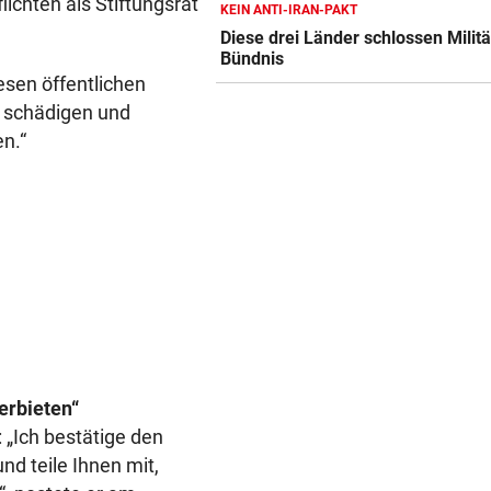
lichten als Stiftungsrat
KEIN ANTI-IRAN-PAKT
Theater stellt Planschbecke
Diese drei Länder schlossen Militä
300.000 Euro auf
Bündnis
esen öffentlichen
NACH WIEN AUF MYKONOS
geste
 schädigen und
Luxus am Meer! Sabalenka
gewährt private Einblicke
n.“
„IHR SEID DER HAMMER!“
geste
Feuerwehr befreite Kalb aus
misslicher Lage
erbieten“
 „Ich bestätige den
nd teile Ihnen mit,