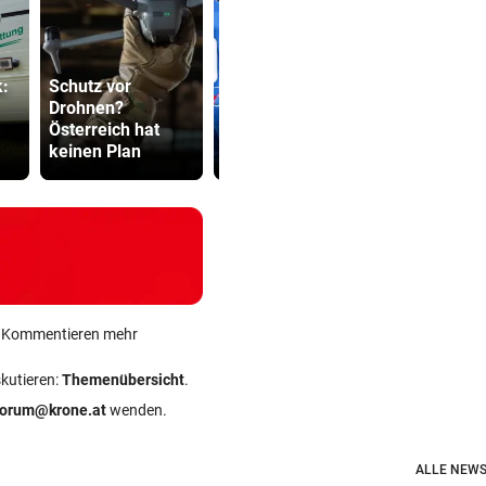
k:
Schutz vor
Drohnen?
„Das war ein
Sager wirkt
Österreich hat
echtes Statement
Mütter-Auf
keinen Plan
von uns“
gegen Kanz
ein Kommentieren mehr
skutieren:
Themenübersicht
.
forum@krone.at
wenden.
ALLE NEWS