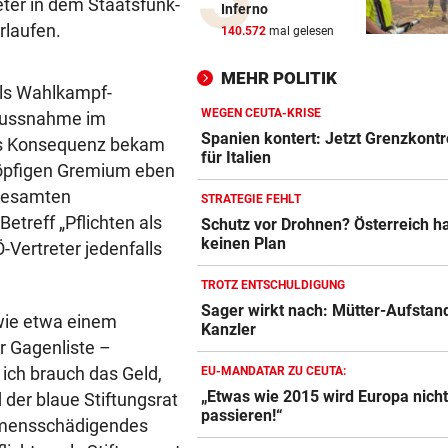
Klubs aus Holland und Italie
eter in dem Staatsfunk-
Inferno
locken WAC-Goalie
rlaufen.
140.572
mal gelesen
BEI BARESI-ABSCHIED
geste
MEHR POLITIK
als Wahlkampf-
Brasilien-Legende schockt 
mit Mallet-Finger
WEGEN CEUTA-KRISE
nflussnahme im
Spanien kontert: Jetzt Grenzkontr
 Als Konsequenz bekam
für Italien
KIND UND PARTNER TOT
geste
-köpfigen Gremium eben
Traktor-Unglück: Mutter (36
 gesamten
STRATEGIE FEHLT
meldet sich zu Wort
treff „Pflichten als
Schutz vor Drohnen? Österreich h
keinen Plan
Vertreter jedenfalls
STRATEGIE FEHLT
geste
Schutz vor Drohnen? Österr
TROTZ ENTSCHULDIGUNG
hat keinen Plan
Sager wirkt nach: Mütter-Aufstan
wie etwa einem
Kanzler
LÄNDLE-KICKER SIEGEN
geste
r Gagenliste –
3:1 nach 0:1! Altach dreht De
 ich brauch das Geld,
EU-MANDATAR ZU CEUTA:
gegen WSG Tirol
„Etwas wie 2015 wird Europa nich
der blaue Stiftungsrat
passieren!“
ehmensschädigendes
KRITIK AUS POLITIK
geste