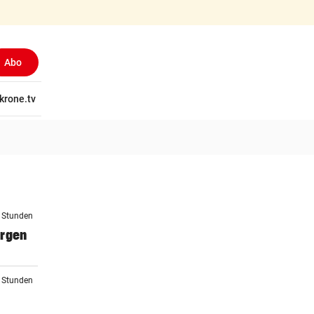
Abo
tschaft
krone.tv
Wissen
Gericht
Kolumnen
Freizeit
Reise
Ti
6 Stunden
orgen
6 Stunden