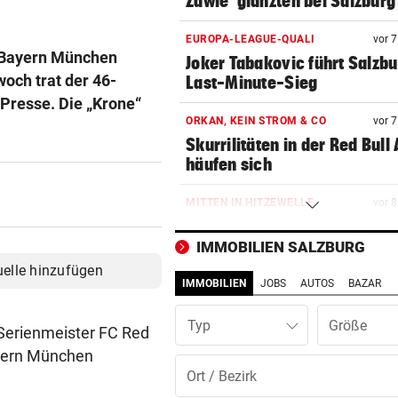
Zawie“glänzten bei Salzburg
EUROPA-LEAGUE-QUALI
vor 
C Bayern München
Joker Tabakovic führt Salzbu
och trat der 46-
Last-Minute-Sieg
 Presse. Die „Krone“
ORKAN, KEIN STROM & CO
vor 
Skurrilitäten in der Red Bull
häufen sich
MITTEN IN HITZEWELLE
vor 
Irre! Salzburg – Pafos wegen
Sintflut unterbrochen
IMMOBILIEN SALZBURG
uelle hinzufügen
IMMOBILIEN
JOBS
AUTOS
BAZAR
WAS FÜR EINE KLATSCHE!
vor 1
TV-Star geht mit Kanzler St
Typ
hart ins Gericht
 Serienmeister FC Red
yern München
ZAHLREICHE EINSÄTZE
vor 1
Bach wurde in Pinzgauer Ort