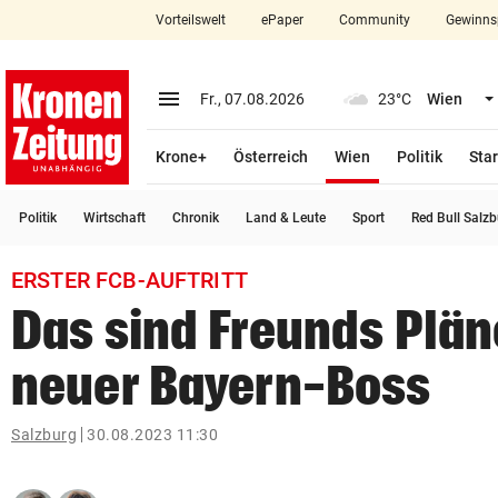
Vorteilswelt
ePaper
Community
Gewinns
close
Schließen
menu
Menü aufklappen
Fr., 07.08.2026
23°C
Wien
Abonnieren
(ausgewählt)
Krone+
Österreich
Wien
Politik
Star
account_circle
arrow_right
Anmelden
Politik
Wirtschaft
Chronik
Land & Leute
Sport
Red Bull Salz
pin_drop
arrow_right
Bundesland auswäh
Wien
ERSTER FCB-AUFTRITT
bookmark
Merkliste
Das sind Freunds Plän
neuer Bayern-Boss
Suchbegriff
search
eingeben
Salzburg
30.08.2023 11:30