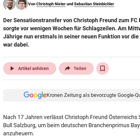
Von
Christoph Nister
und
Sebastian Steinbichler
© Krone Multimedia GmbH & Co KG 2026
Muthgasse 2, 1190 Wien
Der Sensationstransfer von Christoph Freund zum F
sorgte vor wenigen Wochen für Schlagzeilen. Am Mittw
Jährige nun erstmals in seiner neuen Funktion vor die
war dabei.
play_arrow
Artikel anhören
Teilen
Kronen Zeitung als bevorzugte Google-Q
Nach 17 Jahren verlässt Christoph Freund Österreichs
Bull Salzburg, um beim deutschen Branchenprimus Ba
anzuheuern.