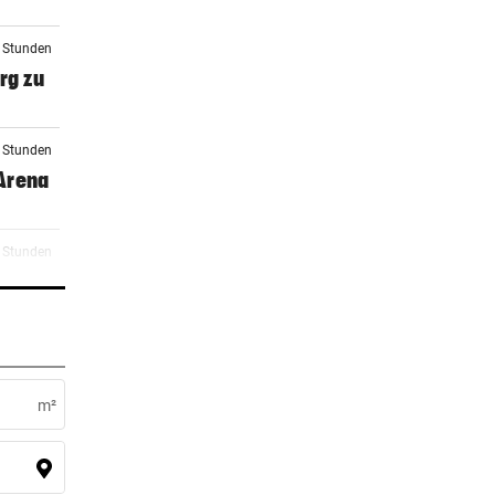
7 Stunden
rg zu
7 Stunden
 Arena
8 Stunden
0 Stunden
ocker
m²
0 Stunden
 zu