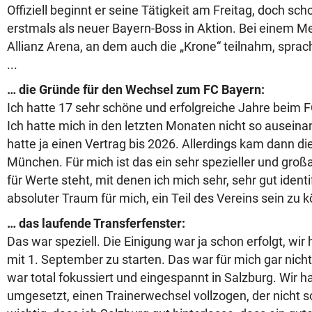
Offiziell beginnt er seine Tätigkeit am Freitag, doch sc
erstmals als neuer Bayern-Boss in Aktion. Bei einem M
Allianz Arena, an dem auch die „Krone“ teilnahm, sprac
...
… die Gründe für den Wechsel zum FC Bayern:
Ich hatte 17 sehr schöne und erfolgreiche Jahre beim F
Ich hatte mich in den letzten Monaten nicht so auseina
hatte ja einen Vertrag bis 2026. Allerdings kam dann d
München. Für mich ist das ein sehr spezieller und großar
für Werte steht, mit denen ich mich sehr, sehr gut identif
absoluter Traum für mich, ein Teil des Vereins sein zu 
… das laufende Transferfenster:
Das war speziell. Die Einigung war ja schon erfolgt, wir
mit 1. September zu starten. Das war für mich gar nich
war total fokussiert und eingespannt in Salzburg. Wir h
umgesetzt, einen Trainerwechsel vollzogen, der nicht s