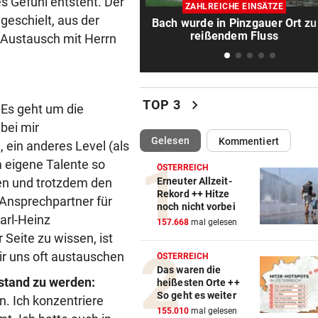
es Gefühl entsteht. Der
„Werden beweisen, dass wir 
ZAHLREICHE EINSÄTZE
gute Truppe haben“
geschielt, aus der
Bach wurde in Pinzgauer Ort zu
reißendem Fluss
Austausch mit Herrn
TAUERNAUTOBAHN
vor 1
172 km/h im 100er: Nächstes
Raser-Auto einkassiert
chevron_right
TOP 3
 Es geht um die
NORDLIGA-SERIE
vor 1
bei mir
„Daheim juckt es keinen, wie
(ausgewählt)
Gelesen
Kommentiert
 ein anderes Level (als
gespielt haben“
 eigene Talente so
ÖSTERREICH
TÜR VEREITELT ÜBERFALL
vor 1
en und trotzdem den
Erneuter Allzeit-
Rekord ++ Hitze
Tollpatschiger Räuber muss
 Ansprechpartner für
noch nicht vorbei
sieben Jahre absitzen
Karl-Heinz
157.668
mal gelesen
Seite zu wissen, ist
NACH SEUCHENJAHREN
vor 1
ir uns oft austauschen
ÖSTERREICH
Anif will in Salzburger Liga 
Das waren die
voll angreifen
rstand zu werden:
heißesten Orte ++
So geht es weiter
n. Ich konzentriere
ERWARTETE RÜCKKEHR
vor 1
155.010
mal gelesen