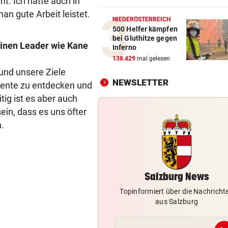
t. Ich hatte auch in
Neue Chance für eine der
an gute Arbeit leistet.
beliebtesten Mozart-Opern
NIEDERÖSTERREICH
500 Helfer kämpfen
bei Gluthitze gegen
NÄCHTLICHE RETTUNG
vor 1
einen Leader wie Kane
Inferno
Bergsteiger (38) verirrte si
138.429
mal gelesen
Hochkönig
 und unsere Ziele
NEWSLETTER
Talente zu entdecken und
BLITZEINSCHLÄGE
vor 2
tig ist es aber auch
Waldbrände forderten Salzb
sein, dass es uns öfter
Feuerwehren
n.
SOMALIER VERURTEILT
vor 2
Überfall mit Pistolen auf de
Überfuhrsteg: Haft!
Salzburg News
Topinformiert über die Nachricht
aus Salzburg