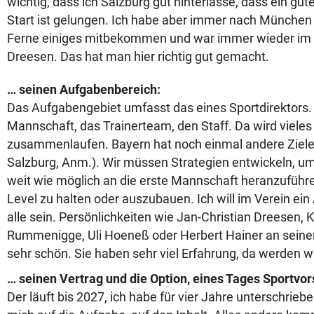
wichtig, dass ich Salzburg gut hinterlasse, dass ein gut
Start ist gelungen. Ich habe aber immer nach München 
Ferne einiges mitbekommen und war immer wieder im 
Dreesen. Das hat man hier richtig gut gemacht.
… seinen Aufgabenbereich:
Das Aufgabengebiet umfasst das eines Sportdirektors.
Mannschaft, das Trainerteam, den Staff. Da wird vieles 
zusammenlaufen. Bayern hat noch einmal andere Ziele,
Salzburg, Anm.). Wir müssen Strategien entwickeln, um
weit wie möglich an die erste Mannschaft heranzuführ
Level zu halten oder auszubauen. Ich will im Verein ein
alle sein. Persönlichkeiten wie Jan-Christian Dreesen, 
Rummenigge, Uli Hoeneß oder Herbert Hainer an seiner 
sehr schön. Sie haben sehr viel Erfahrung, da werden w
… seinen Vertrag und die Option, eines Tages Sportvo
Der läuft bis 2027, ich habe für vier Jahre unterschriebe