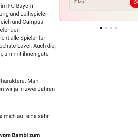
se
E-Mail
beim FC Bayern
ng und Leihspieler-
ereich und Campus
ieler den
ht alle Spieler für
chste Level. Auch die,
n, um mit ihnen gute
 Charaktere. Man
n wir ja in zwei Jahren
e mich auf eine sehr
r vom Bambi zum