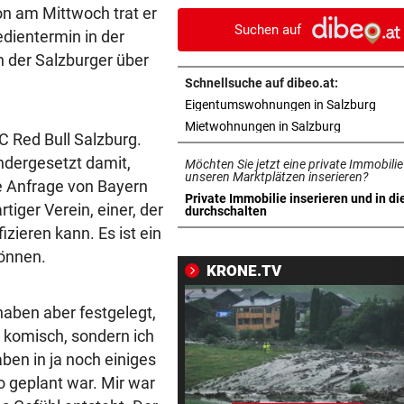
reißendem Fluss
hon am Mittwoch trat er
Suchen auf
edientermin in der
PAUSENGESPRÄCH
vor 1
h der Salzburger über
Kissin kennt bei den Festspi
Schnellsuche auf dibeo.at:
keine Routine
in n
Eigentumswohnungen in Salzburg
in neuem T
Mietwohnungen in Salzburg
LEIPZIGS SEIWALD
vor 1
C Red Bull Salzburg.
„Er ist wie der Liebling aller
ndergesetzt damit,
Möchten Sie jetzt eine private Immobilie
Schwiegermütter!“
unseren Marktplätzen inserieren?
ie Anfrage von Bayern
Private Immobilie inserieren und in di
tiger Verein, einer, der
in neuem Tab öffnen
durchschalten
PANZER ANGEKNABBERT
vor 1
izieren kann. Es ist ein
Spaziergänger rettete Schil
können.
vor eigenem Hund
KRONE.TV
OPERN-SCHNELLCHECK
vor 1
 haben aber festgelegt,
Was Sie wissen müssen: Moz
t komisch, sondern ich
„Così fan tutte“
aben in ja noch einiges
o geplant war. Mir war
„KRONE“-INTERVIEW
vor 1