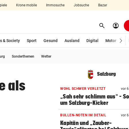
piele
Krone mobile
Immosuche
Jobsuche
Bazar
search
account_circle
Menü aufklappen
Suchen
s & Society
Sport
Gesund
Ausland
Digital
Motor
Wir
burg
Sonderthemen
Wetter
len
Salzburg
e als
WOHL SCHWER VERLETZT
vor 
„Sah sehr schlimm aus“ – S
um Salzburg-Kicker
BULLEN-NOTEN IM DETAIL
vor 
Kapitän und „Zauber-