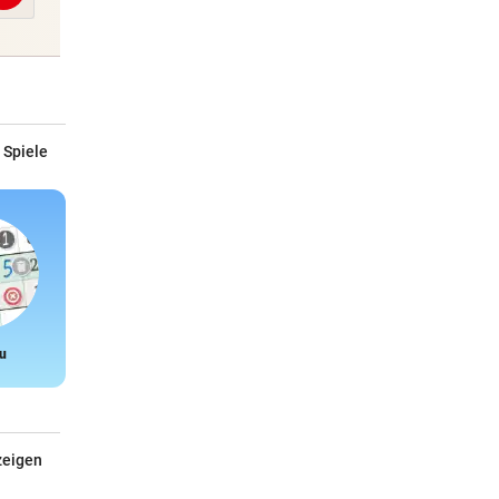
 Spiele
u
Snake
zeigen