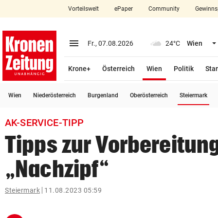
Vorteilswelt
ePaper
Community
Gewinns
close
Schließen
menu
Menü aufklappen
Fr., 07.08.2026
24°C
Wien
Abonnieren
(ausgewählt)
Krone+
Österreich
Wien
Politik
Star
account_circle
arrow_right
Anmelden
(a
Wien
Niederösterreich
Burgenland
Oberösterreich
Steiermark
pin_drop
arrow_right
Bundesland auswäh
Wien
AK-SERVICE-TIPP
bookmark
Merkliste
Tipps zur Vorbereitung
„Nachzipf“
Suchbegriff
search
eingeben
Steiermark
11.08.2023 05:59