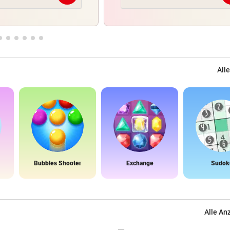
Alle
Bubbles Shooter
Exchange
Sudok
Alle An