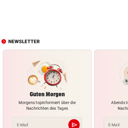
NEWSLETTER
Guten Morgen
Morgens topinformiert über die
Abends t
Nachrichten des Tages
Nachr
send
E-Mail
E-Mail
Abschicken