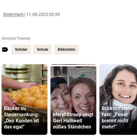
Steiermark
11.08.2023 05:59
Ähnliche Themen
Schüler
Schule
Bildschirm
Bäcker zu
Rücktritt steht
Steuersenkung:
Meryl Streep singt
fest: „Feuer
„Den Kunden ist
Geri Halliwell
brennt nicht
das egal“
süßes Ständchen
mehr!“