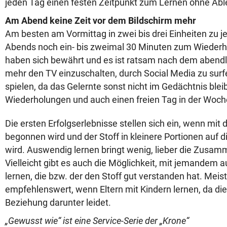
jeden Tag einen festen Zeitpunkt zum Lernen ohne Ab
Am Abend keine Zeit vor dem Bildschirm mehr
Am besten am Vormittag in zwei bis drei Einheiten zu j
Abends noch ein- bis zweimal 30 Minuten zum Wiederh
haben sich bewährt und es ist ratsam nach dem abendl
mehr den TV einzuschalten, durch Social Media zu sur
spielen, da das Gelernte sonst nicht im Gedächtnis bleib
Wiederholungen und auch einen freien Tag in der Woch
Die ersten Erfolgserlebnisse stellen sich ein, wenn mit
begonnen wird und der Stoff in kleinere Portionen auf d
wird. Auswendig lernen bringt wenig, lieber die Zusa
Vielleicht gibt es auch die Möglichkeit, mit jemandem a
lernen, die bzw. der den Stoff gut verstanden hat. Meist 
empfehlenswert, wenn Eltern mit Kindern lernen, da die
Beziehung darunter leidet.
„Gewusst wie“ ist eine Service-Serie der „Krone“