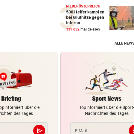
NIEDERÖSTERREICH
500 Helfer kämpfen
bei Gluthitze gegen
Inferno
139.032
mal gelesen
ALLE NEWS
Briefing
Sport News
opinformiert über die
Topinformiert über die Sport
ichten des Tages
Nachrichten des Tages
send
s
E-Mail
Abschicken