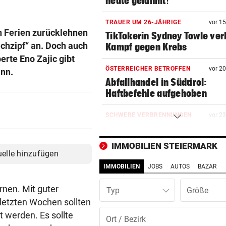
heute gelähmt!“
TRAUER UM 26-JÄHRIGE
vor 1
en Ferien zurücklehnen
TikTokerin Sydney Towle ver
achzipf“ an. Doch auch
Kampf gegen Krebs
rte Eno Zajic gibt
ÖSTERREICHER BETROFFEN
vor 2
ann.
Abfallhandel in Südtirol:
Haftbefehle aufgehoben
SCHWERE VERBRENNUNGEN
vor 2
Arbeiter fing im Schlosspark
Laxenburg Feuer
IMMOBILIEN STEIERMARK
uelle hinzufügen
IM EU-VERGLEICH
vor 2
IMMOBILIEN
JOBS
AUTOS
BAZAR
Österreich liegt bei E-Busse
deutlich zurück
rnen. Mit guter
Typ
 letzten Wochen sollten
KÄRNTNERIN IN DEN USA
vor 2
t werden. Es sollte
Kurios! WM-Starterin lernte 