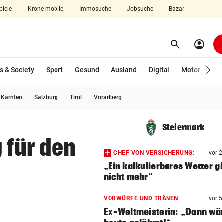
piele
Krone mobile
Immosuche
Jobsuche
Bazar
search
account_circle
Menü aufklappen
Suchen
s & Society
Sport
Gesund
Ausland
Digital
Motor
Wir
usgewählt)
Kärnten
Salzburg
Tirol
Vorarlberg
len
Steiermark
 für den
CHEF VON VERSICHERUNG:
vor 
„Ein kalkulierbares Wetter gi
nicht mehr“
VORWÜRFE UND TRÄNEN
vor 
Ex-Weltmeisterin: „Dann wä