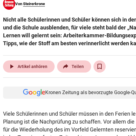
Von
Steirerkrone
© Krone Multimedia GmbH & Co KG 2026
Muthgasse 2, 1190 Wien
Nicht alle Schülerinnen und Schüler können sich in d
und die Schule ausblenden, für viele steht bald der „N
Lernen will gelernt sein: Arbeiterkammer-Bildungsexpe
Tipps, wie der Stoff am besten verinnerlicht werden k
play_arrow
Artikel anhören
Teilen
Kronen Zeitung als bevorzugte Google-Q
Viele Schülerinnen und Schüler müssen in den Ferien le
Planung ist die Nachprüfung zu schaffen. Vor allem die
für die Wiederholung des im Vorfeld Gelernten reservier