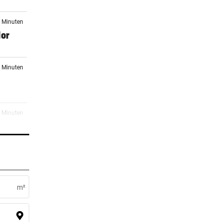
5 Minuten
lor
0 Minuten
3 Minuten
4 Minuten
n
m²
5 Minuten
auf