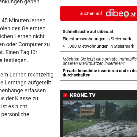
lenkungen geben.
Youtube das Gehen
Suchen auf
BEI IVF-BEHANDLUNGEN
vor 3
e 45 Minuten lernen.
Hitze kann die Anzahl der Eiz
olen des Gelernten
verringern
Schnellsuche auf dibeo.at:
ichen Lernen nicht
in 
Eigentumswohnungen in Steiermark
fen oder Computer zu
BEI VISUM-ANTRAG
vor ein
i
> 1.000 Mietwohnungen in Steiermark
t. Einen Tag für
USA wollen Reisende online
Möchten Sie jetzt eine private Immobilie
e festlegen.
genauer durchleuchten
unseren Marktplätzen inserieren?
Private Immobilie inserieren und in di
 dem Lernen rechtzeitig
INFERNO IM HOCHTAL
vor ein
in neuem Tab öffnen
durchschalten
Lenker sah Rauch, dann gin
ie Lerntage aufgeteilt
Traktor in Flammen auf
mmenhänge erfassen.
KRONE.TV
us der Klasse zu
MIT MINI-KOFFERRAUM?
vor ein
ist es nicht
Smart #2: Das erste Bild des
 persönliche
neuen Zweisitzers
WAS STECKT DAHINTER?
vor ein