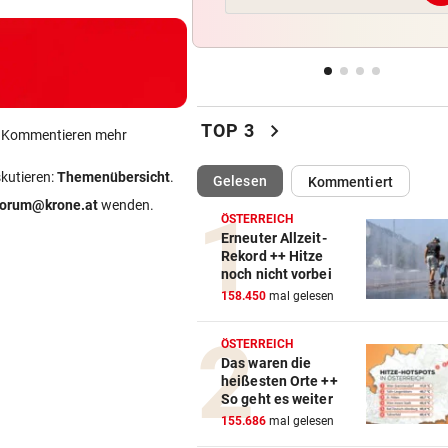
Kinderschutz ungenügend: S
für Meta-Konzern
BEI HÖHEREN UMSÄTZEN
vor ein
Post-Halbjahresgewinn um 
chevron_right
Drittel eingebrochen
TOP 3
ein Kommentieren mehr
HITZE? KEIN PROBLEM!
vor ein
skutieren:
Themenübersicht
.
(ausgewählt)
Gelesen
Kommentiert
Eva Longoria: Badespaß und
forum@krone.at
wenden.
Kurven in Marbella
ÖSTERREICH
Erneuter Allzeit-
Rekord ++ Hitze
UKRAINISCHE DROHNEN
vor ein
noch nicht vorbei
„Russisches Amazon“ steht
158.450
mal gelesen
weiterhin unter Beschuss
ÖSTERREICH
Das waren die
heißesten Orte ++
So geht es weiter
155.686
mal gelesen