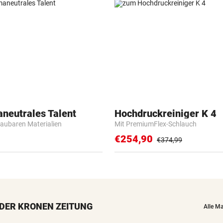
aneutrales Talent
Hochdruckreiniger K 4
baubaren Materialien
Mit PremiumFlex-Schlauch
€254,90
€374,99
DER KRONEN ZEITUNG
Alle M