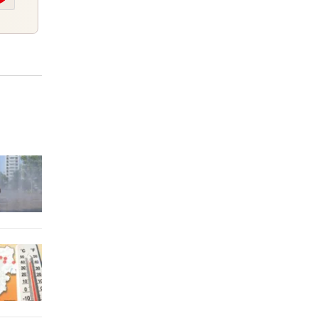
trafe
er Stunde
zwei
er Stunde
 sexy
er Stunde