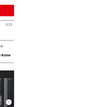
0 Minuten
ellen
9:23
neuem Tab öffnen
er Stunde
n neuem Tab öffnen
 in
e Krone
er Stunde
g
er Stunde
er Stunde