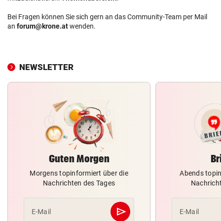
Bei Fragen können Sie sich gern an das Community-Team per Mail
an
forum@krone.at
wenden.
NEWSLETTER
Guten Morgen
Br
Morgens topinformiert über die
Abends topin
Nachrichten des Tages
Nachrich
send
E-Mail
E-Mail
Abschicken