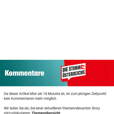
„Traumschiff“-
Richter aus Zug
Sorge um
Star Nele Schepe
geworfen: „Kein
Sicherheit:
nackt im
Anspruch auf
OpenAI muss
„Playboy“
Sitz“
neue KI einh
Da dieser Artikel älter als 18 Monate ist, ist zum jetzigen Zeitpunkt
kein Kommentieren mehr möglich.
Wir laden Sie ein, bei einer aktuelleren themenrelevanten Story
mitzudiskutieren:
Themenübersicht
.