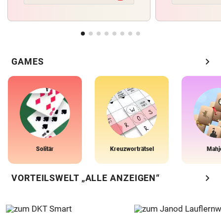
chevron_right
GAMES
Solitär
Kreuzworträtsel
Mahj
chevron_right
VORTEILSWELT „ALLE ANZEIGEN“