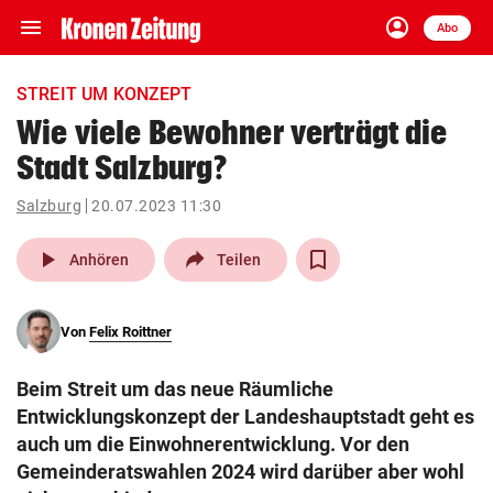
menu
account_circle
Navigation
Anmelden
Abo
close
Schließen
ein-/ausklappen
STREIT UM KONZEPT
Abonnieren
Wie viele Bewohner verträgt die
Stadt Salzburg?
account_circle
arrow_right
Anmelden
Salzburg
20.07.2023 11:30
pin_drop
arrow_right
Bundesland auswäh
Wien
play_arrow
Anhören
Teilen
bookmark
Merkliste
Von
Felix Roittner
Suchbegriff
search
Beim Streit um das neue Räumliche
eingeben
Entwicklungskonzept der Landeshauptstadt geht es
auch um die Einwohnerentwicklung. Vor den
Gemeinderatswahlen 2024 wird darüber aber wohl