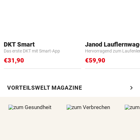
DKT Smart
Janod Lauflernwa
Das erste DKT mit Smart-App
Hervorragend zum Laufenle
€31,90
€59,90
chevron_right
VORTEILSWELT MAGAZINE