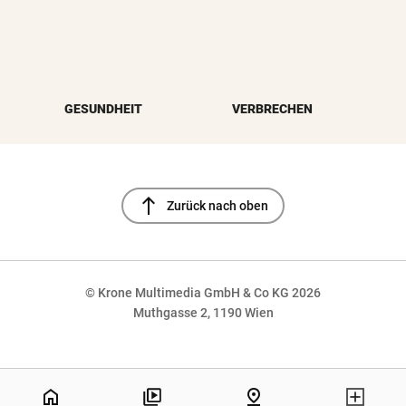
GESUNDHEIT
VERBRECHEN
north
Zurück nach oben
© Krone Multimedia GmbH & Co KG 2026
Muthgasse 2, 1190 Wien
NaN%
home
pin_drop