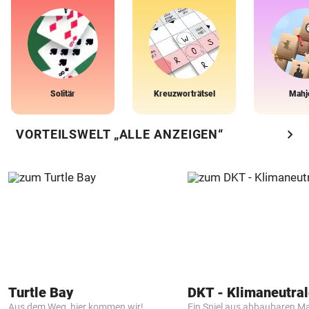
Solitär
Kreuzworträtsel
Mahj
chevron_right
VORTEILSWELT „ALLE ANZEIGEN“
Turtle Bay
Aus dem Weg, hier kommen wir!
Ein Spiel aus abbaubaren Ma