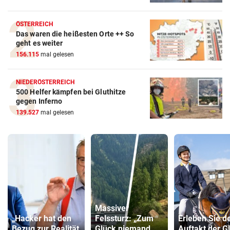
ÖSTERREICH
Das waren die heißesten Orte ++ So
geht es weiter
156.115
mal gelesen
NIEDERÖSTERREICH
500 Helfer kämpfen bei Gluthitze
gegen Inferno
139.527
mal gelesen
Massiver
„Hacker hat den
Felssturz: „Zum
Erleben Sie d
Bezug zur Realität
Glück niemand
Auftakt der G