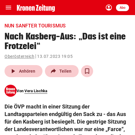
menu
account_circle
Navigation
Anmelden
Abo
close
Schließen
ein-/ausklappen
NUN SANFTER TOURISMUS
Abonnieren
Nach Kasberg-Aus: „Das ist eine
Frotzelei“
account_circle
arrow_right
Anmelden
Oberösterreich
13.07.2023 19:05
pin_drop
arrow_right
Bundesland auswäh
Wien
play_arrow
Anhören
Teilen
bookmark
Merkliste
Von
Vera Lischka
Suchbegriff
search
Die ÖVP macht in einer Sitzung der
eingeben
Landtagsparteien endgültig den Sack zu - das Aus
für den Kasberg ist besiegelt. Die gestrige Sitzung
der Landesverantwortlichen war nur eine „Farce“,