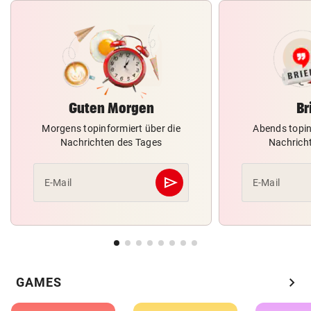
Guten Morgen
Br
Morgens topinformiert über die
Abends topin
Nachrichten des Tages
Nachrich
send
E-Mail
E-Mail
Abschicken
chevron_right
GAMES