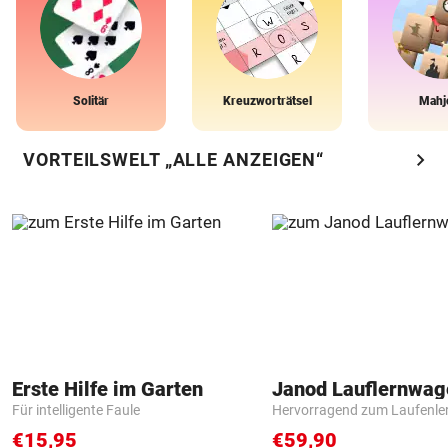
Solitär
Kreuzworträtsel
Mahj
chevron_right
VORTEILSWELT „ALLE ANZEIGEN“
Erste Hilfe im Garten
Janod Lauflernwa
Für intelligente Faule
Hervorragend zum Laufenle
€15,95
€59,90