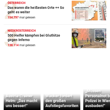
ÖSTERREICH
Das waren die heißesten Orte ++ So
geht es weiter
154.797
mal gelesen
NIEDERÖSTERREICH
500 Helfer kämpfen bei Gluthitze
gegen Inferno
138.114
mal gelesen
„Müssen
Austria-Trainer
Wacker fordert
Personalnot b
Helm: „Das macht
den großen
Polizei in Wie
uns besser!“
Aufstiegsfavoriten
ausbaden!“