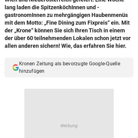
© Krone Multimedia GmbH & Co KG 2026
lang laden die SpitzenköchInnen und -
Muthgasse 2, 1190 Wien
gastronomInnen zu mehrgängigen Haubenmenüs
mit dem Motto: „Fine Dining zum Fixpreis“ ein. Mit
der „Krone“ können Sie sich Ihren Tisch in einem
der über 60 teilnehmenden Lokalen schon jetzt vor
allen anderen sichern! Wie, das erfahren Sie hier.
Kronen Zeitung als bevorzugte Google-Quelle
hinzufügen