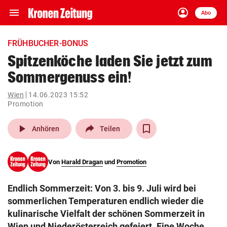
menu
account_circle
Navigation
Anmelden
Abo
close
Schließen
ein-/ausklappen
FRÜHBUCHER-BONUS
Abonnieren
Spitzenköche laden Sie jetzt zum
Sommergenuss ein!
account_circle
arrow_right
Anmelden
Wien
14.06.2023 15:52
Promotion
pin_drop
arrow_right
Bundesland auswäh
Wien
play_arrow
Anhören
Teilen
bookmark
Merkliste
Von
Harald Dragan
und
Promotion
Suchbegriff
search
eingeben
Endlich Sommerzeit: Von 3. bis 9. Juli wird bei
sommerlichen Temperaturen endlich wieder die
kulinarische Vielfalt der schönen Sommerzeit in
Wien und Niederösterreich gefeiert. Eine Woche