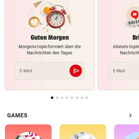
Guten Morgen
Br
Morgens topinformiert über die
Abends topin
Nachrichten des Tages
Nachrich
send
E-Mail
E-Mail
Abschicken
chevron_right
GAMES