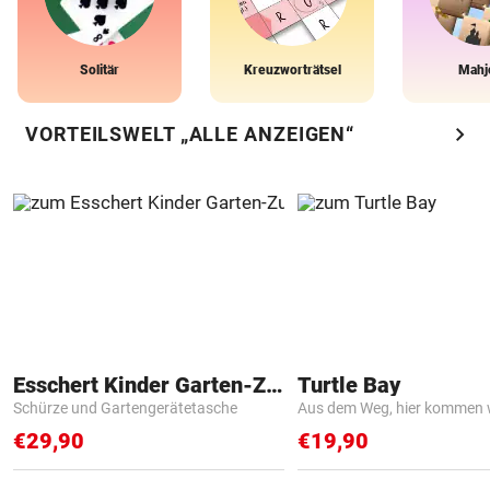
Solitär
Kreuzworträtsel
Mahj
chevron_right
VORTEILSWELT „ALLE ANZEIGEN“
Esschert Kinder Garten-Zubehör
Turtle Bay
Schürze und Gartengerätetasche
Aus dem Weg, hier kommen w
€29,90
€19,90