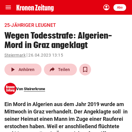
menu
account_circle
Navigation
Anmelden
Abo
close
Schließen
ein-/ausklappen
25-JÄHRIGER LEUGNET
Abonnieren
Wegen Todesstrafe: Algerien-
Mord in Graz angeklagt
account_circle
arrow_right
Anmelden
Steiermark
26.04.2023 13:15
pin_drop
arrow_right
Bundesland auswäh
Wien
play_arrow
Anhören
Teilen
bookmark
Merkliste
Von
Steirerkrone
Suchbegriff
search
Ein Mord in Algerien aus dem Jahr 2019 wurde am
eingeben
Mittwoch in Graz verhandelt. Der Angeklagte soll in
seiner Heimat einen Mann im Zuge einer Rauferei
erstochen haben. Weil er anschließend flüchtete