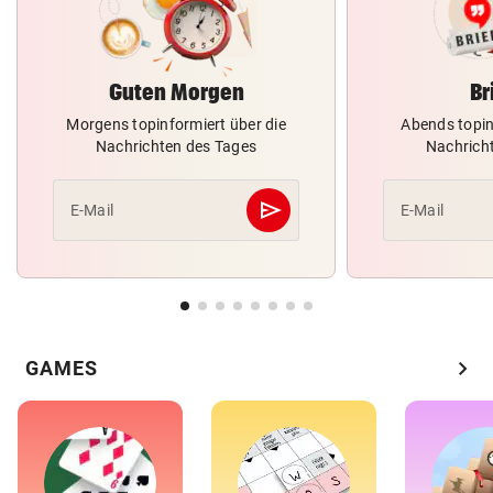
Guten Morgen
Br
Morgens topinformiert über die
Abends topin
Nachrichten des Tages
Nachrich
send
E-Mail
E-Mail
Abschicken
chevron_right
GAMES