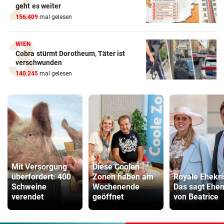
geht es weiter
156.409
mal gelesen
WIEN
Cobra stürmt Dorotheum, Täter ist
verschwunden
140.245
mal gelesen
Mit Versorgung
Diese Coolen
überfordert: 400
Zonen haben am
Royale Ehekri
Schweine
Wochenende
Das sagt Ehe
verendet
geöffnet
von Beatrice