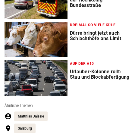
Bundesstraße
DREIMAL SO VIELE KÜHE
Dürre bringt jetzt auch
Schlachthöfe ans Limit
AUF DER A10
Urlauber-Kolonne rollt:
Stau und Blockabfertigung
Ähnliche Themen
Matthias Jaissle
Salzburg