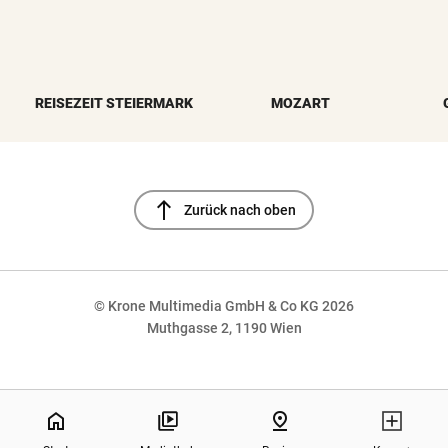
REISEZEIT STEIERMARK
MOZART
north
Zurück nach oben
© Krone Multimedia GmbH & Co KG 2026
Muthgasse 2, 1190 Wien
NaN%
home
pin_drop