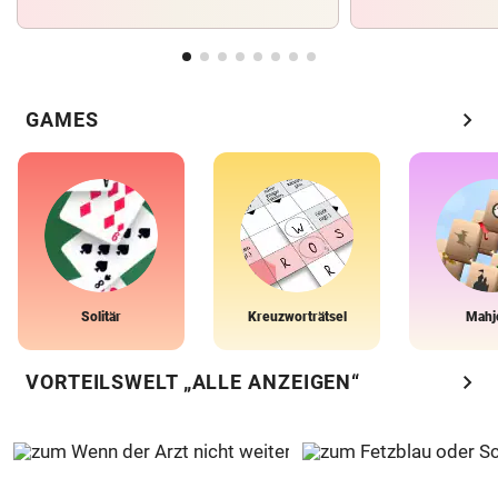
chevron_right
GAMES
Solitär
Kreuzworträtsel
Mahj
chevron_right
VORTEILSWELT „ALLE ANZEIGEN“