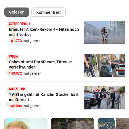
(ausgewählt)
Gelesen
Kommentiert
ÖSTERREICH
Erneuter Allzeit-Rekord ++ Hitze noch
nicht vorbei
161.773
mal gelesen
WIEN
Cobra stürmt Dorotheum, Täter ist
verschwunden
143.072
mal gelesen
SALZBURG
TV-Star geht mit Kanzler Stocker hart
ins Gericht
142.006
mal gelesen