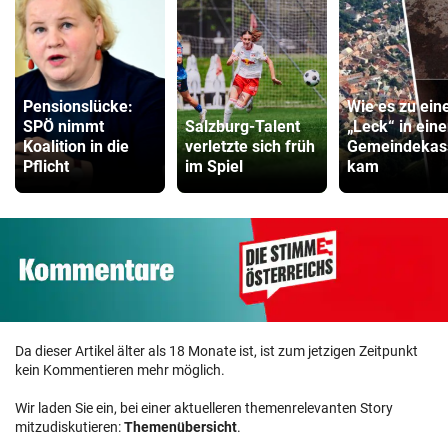
Pensionslücke:
Wie es zu ei
SPÖ nimmt
Salzburg-Talent
„Leck“ in eine
Koalition in die
verletzte sich früh
Gemeindekas
Pflicht
im Spiel
kam
Da dieser Artikel älter als 18 Monate ist, ist zum jetzigen Zeitpunkt
kein Kommentieren mehr möglich.
Wir laden Sie ein, bei einer aktuelleren themenrelevanten Story
mitzudiskutieren:
Themenübersicht
.