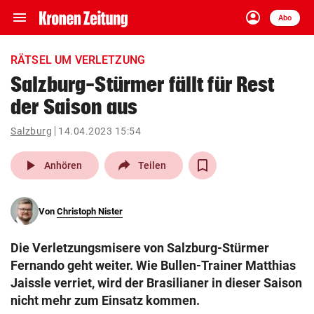
menu
account_circle
Navigation
Anmelden
Abo
close
Schließen
ein-/ausklappen
RÄTSEL UM VERLETZUNG
Abonnieren
Salzburg-Stürmer fällt für Rest
der Saison aus
account_circle
arrow_right
Anmelden
Salzburg
14.04.2023 15:54
pin_drop
arrow_right
Bundesland auswäh
Wien
play_arrow
Anhören
Teilen
bookmark
Merkliste
Von
Christoph Nister
Suchbegriff
search
Die Verletzungsmisere von Salzburg-Stürmer
eingeben
Fernando geht weiter. Wie Bullen-Trainer Matthias
Jaissle verriet, wird der Brasilianer in dieser Saison
nicht mehr zum Einsatz kommen.