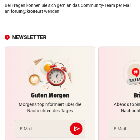
Bei Fragen können Sie sich gern an das Community-Team per Mail
an
forum@krone.at
wenden.
NEWSLETTER
Guten Morgen
Br
Morgens topinformiert über die
Abends topin
Nachrichten des Tages
Nachrich
send
E-Mail
E-Mail
Abschicken