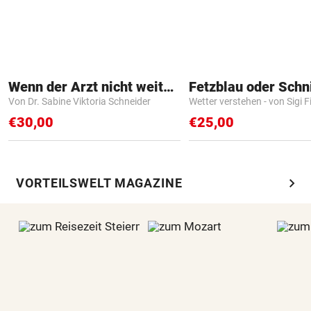
Wenn der Arzt nicht weiter weiß
Fetzblau oder Schn
Von Dr. Sabine Viktoria Schneider
Wetter verstehen - von Sigi F
€30,00
€25,00
chevron_right
VORTEILSWELT MAGAZINE