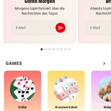
Guten Morgen
Br
Morgens topinformiert über die
Abends topin
Nachrichten des Tages
Nachrich
send
E-Mail
E-Mail
Abschicken
chevron_right
GAMES
Solitär
Kreuzworträtsel
Mahj