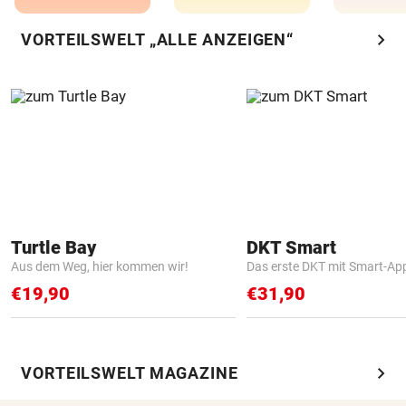
chevron_right
VORTEILSWELT „ALLE ANZEIGEN“
Turtle Bay
DKT Smart
Aus dem Weg, hier kommen wir!
Das erste DKT mit Smart-Ap
€19,90
€31,90
chevron_right
VORTEILSWELT MAGAZINE