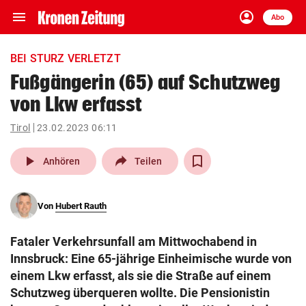
menu
account_circle
Navigation
Anmelden
Abo
close
Schließen
ein-/ausklappen
BEI STURZ VERLETZT
Abonnieren
Fußgängerin (65) auf Schutzweg
von Lkw erfasst
account_circle
arrow_right
Anmelden
Tirol
23.02.2023 06:11
pin_drop
arrow_right
Bundesland auswäh
Wien
play_arrow
Anhören
Teilen
bookmark
Merkliste
Von
Hubert Rauth
Suchbegriff
search
Fataler Verkehrsunfall am Mittwochabend in
eingeben
Innsbruck: Eine 65-jährige Einheimische wurde von
einem Lkw erfasst, als sie die Straße auf einem
Schutzweg überqueren wollte. Die Pensionistin