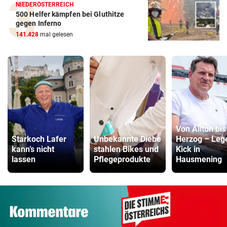
NIEDERÖSTERREICH
500 Helfer kämpfen bei Gluthitze
gegen Inferno
141.428
mal gelesen
Von Ailton bis
Starkoch Lafer
Unbekannte Diebe
Herzog – Leg
kann’s nicht
stahlen Bikes und
Kick in
lassen
Pflegeprodukte
Hausmening