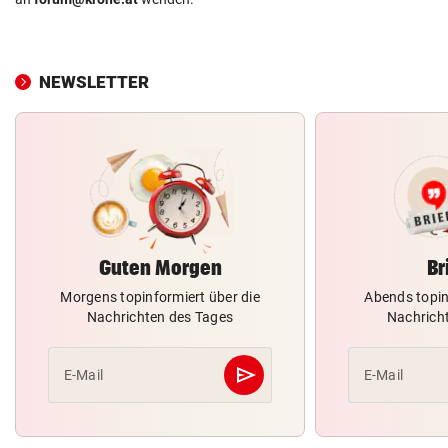
NEWSLETTER
Guten Morgen
Br
Morgens topinformiert über die
Abends topin
Nachrichten des Tages
Nachrich
send
E-Mail
E-Mail
Abschicken