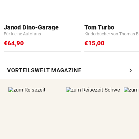
Janod Dino-Garage
Tom Turbo
Für kleine Autofans
Kinderbücher von Thomas B
€64,90
€15,00
chevron_right
VORTEILSWELT MAGAZINE