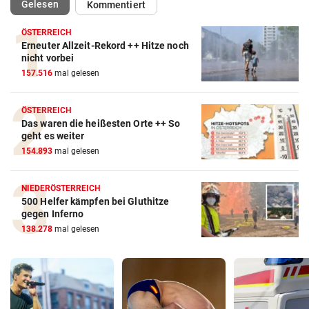
(ausgewählt)
Gelesen
Kommentiert
ÖSTERREICH
Erneuter Allzeit-Rekord ++ Hitze noch
nicht vorbei
157.516
mal gelesen
ÖSTERREICH
Das waren die heißesten Orte ++ So
geht es weiter
154.893
mal gelesen
NIEDERÖSTERREICH
500 Helfer kämpfen bei Gluthitze
gegen Inferno
138.278
mal gelesen