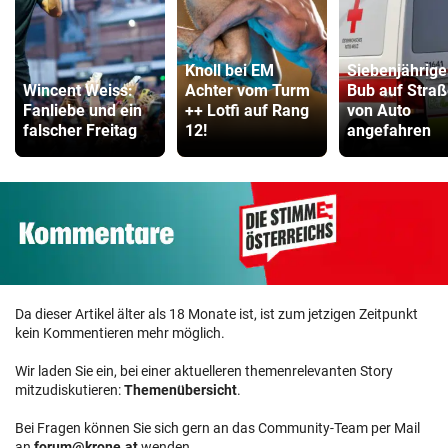
Knoll bei EM
Siebenjährige
Wincent Weiss:
Achter vom Turm
Bub auf Stra
Fanliebe und ein
++ Lotfi auf Rang
von Auto
falscher Freitag
12!
angefahren
Da dieser Artikel älter als 18 Monate ist, ist zum jetzigen Zeitpunkt
kein Kommentieren mehr möglich.
Wir laden Sie ein, bei einer aktuelleren themenrelevanten Story
mitzudiskutieren:
Themenübersicht
.
Bei Fragen können Sie sich gern an das Community-Team per Mail
an
forum@krone.at
wenden.