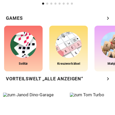
chevron_right
GAMES
Solitär
Kreuzworträtsel
Mahj
chevron_right
VORTEILSWELT „ALLE ANZEIGEN“