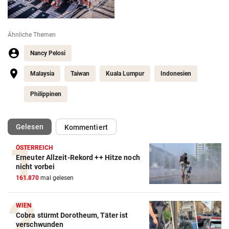
Ähnliche Themen
Nancy Pelosi
Malaysia
Taiwan
Kuala Lumpur
Indonesien
Philippinen
(ausgewählt)
Gelesen
Kommentiert
ÖSTERREICH
Erneuter Allzeit-Rekord ++ Hitze noch
nicht vorbei
161.870
mal gelesen
WIEN
Cobra stürmt Dorotheum, Täter ist
verschwunden