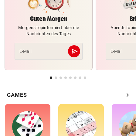
Guten Morgen
Br
Morgens topinformiert über die
Abends topin
Nachrichten des Tages
Nachrich
send
E-Mail
E-Mail
Abschicken
chevron_right
GAMES