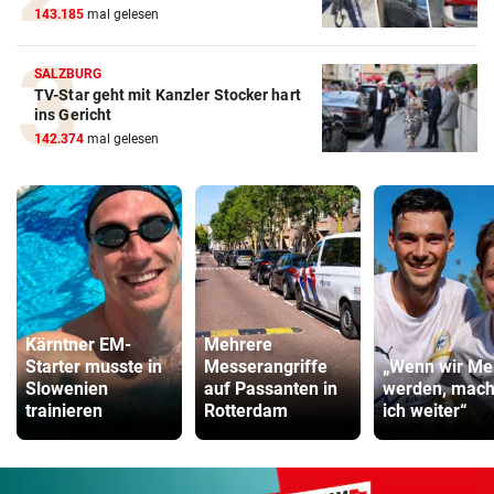
143.185
mal gelesen
SALZBURG
TV-Star geht mit Kanzler Stocker hart
ins Gericht
142.374
mal gelesen
Kärntner EM-
Mehrere
Starter musste in
Messerangriffe
„Wenn wir Mei
Slowenien
auf Passanten in
werden, mac
trainieren
Rotterdam
ich weiter“