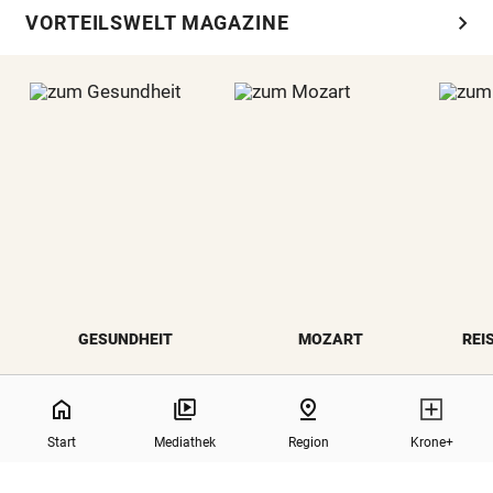
chevron_right
VORTEILSWELT MAGAZINE
GESUNDHEIT
MOZART
REI
NaN%
home
pin_drop
Start
Mediathek
Region
Krone+
north
Zurück nach oben