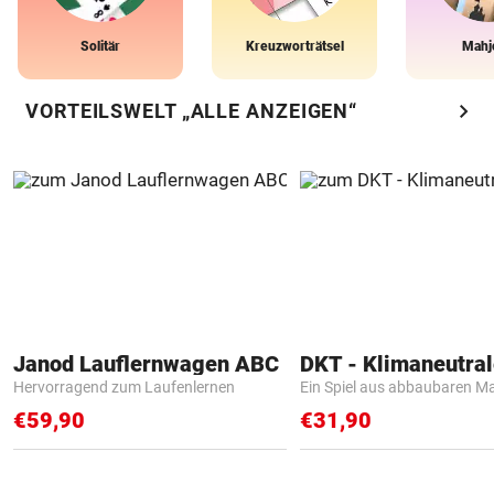
Solitär
Kreuzworträtsel
Mahj
chevron_right
VORTEILSWELT „ALLE ANZEIGEN“
Janod Lauflernwagen ABC
Hervorragend zum Laufenlernen
Ein Spiel aus abbaubaren Ma
€59,90
€31,90