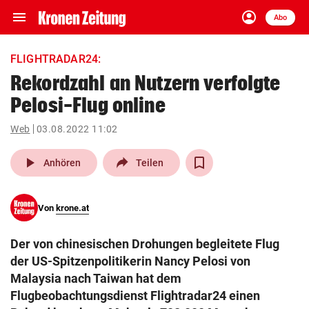
menu
account_circle
Navigation
Anmelden
Abo
close
Schließen
ein-/ausklappen
FLIGHTRADAR24:
Abonnieren
Rekordzahl an Nutzern verfolgte
Pelosi-Flug online
account_circle
arrow_right
Anmelden
Web
03.08.2022 11:02
pin_drop
arrow_right
Bundesland auswäh
Wien
play_arrow
Anhören
Teilen
bookmark
Merkliste
Von
krone.at
Suchbegriff
search
Der von chinesischen Drohungen begleitete Flug
eingeben
der US-Spitzenpolitikerin Nancy Pelosi von
Malaysia nach Taiwan hat dem
Flugbeobachtungsdienst Flightradar24 einen