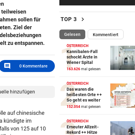
Bergsteiger stürzte 20 Meter
en
Gletscherspalte ab
 teilweisen
chevron_right
TOP 3
nahmen sollen für
CLOUD, KI & DATEN:
eten. Ziel der
Wem gehört Österreichs digi
(ausgewählt)
Gelesen
andelsbeziehungen
Kommentiert
Zukunft?
elt zu entspannen.
ÖSTERREICH
FÖHRENWALD IN FLAMMEN
Kannibalen-Fall
schockt Ärzte in
500 Helfer kämpfen bei Gluth
Wiener Spital
comment
gegen Inferno
0
Kommentare
163.626
mal gelesen
BEI RONALDINHO-BESUCH
ÖSTERREICH
Nächster Brasilien-Star ko
Das waren die
uelle hinzufügen
den Wörthersee
heißesten Orte ++
So geht es weiter
DANK MEGA-ABLÖSE
152.054
mal gelesen
lle auf chinesische
Ex-Salzburg-Coach überni
a kündigte im
Premier-League-Klub
ÖSTERREICH
Erneuter Allzeit-
alls von 125 auf 10
Rekord ++ Hitze
CHAMPIONS-LEAGUE-QUALI