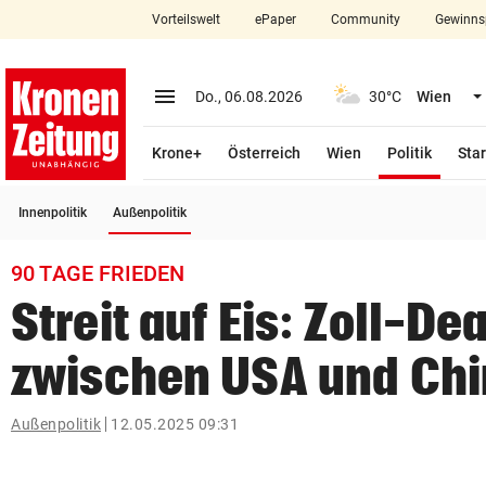
Vorteilswelt
ePaper
Community
Gewinns
close
Schließen
menu
Menü aufklappen
Do., 06.08.2026
30°C
Wien
Abonnieren
(ausge
Krone+
Österreich
Wien
Politik
Star
account_circle
arrow_right
Anmelden
(ausgewählt)
Innenpolitik
Außenpolitik
pin_drop
arrow_right
Bundesland auswäh
Wien
90 TAGE FRIEDEN
bookmark
Merkliste
Streit auf Eis: Zoll-Dea
zwischen USA und Ch
Suchbegriff
search
eingeben
Außenpolitik
12.05.2025 09:31