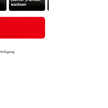
wachsen
aufgehoben
Inferno
Verfügung.
s/der Redaktion bzw. von
daktion/der Betreiber von den