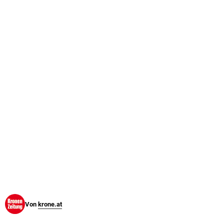
© Krone Multimedia GmbH & Co KG 2026
Muthgasse 2, 1190 Wien
Von
krone.at