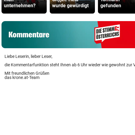
unternehmen?
wurde gewürdigt
gefunden
Liebe Leserin, lieber Leser,
die Kommentarfunktion steht Ihnen ab 6 Uhr wieder wie gewohnt zur 
Mit freundlichen Grüßen
das krone.at-Team
User-Beiträge geben nicht notwendigerweise die Meinung des Betreiber
Krone Multimedia (KMM) wieder. In diesem Sinne distanziert sich die Re