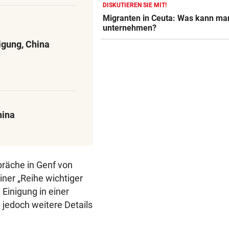
WIR HATTEN 41,2 GRAD!
DISKUTIEREN SIE MIT!
Erneuter Allzeit-Rekord ++ H
Migranten in Ceuta: Was kann ma
unternehmen?
noch nicht vorbei
igung, China
BEAMTE SIND AM ZUG
Feilschen um neue Klimahilf
geht munter weiter
POLIZEI SUCHT HINWEISE
Goldkettenräuber von Graz:
hina
Weitere Opfer vermutet
räche in Genf von
iner „Reihe wichtiger
Einigung in einer
jedoch weitere Details