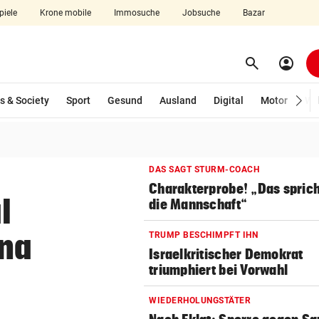
piele
Krone mobile
Immosuche
Jobsuche
Bazar
search
account_circle
Menü aufklappen
Suchen
wählt)
s & Society
Sport
Gesund
Ausland
Digital
Motor
Wir
len
DAS SAGT STURM-COACH
Charakterprobe! „Das sprich
l
die Mannschaft“
ina
TRUMP BESCHIMPFT IHN
Israelkritischer Demokrat
triumphiert bei Vorwahl
WIEDERHOLUNGSTÄTER