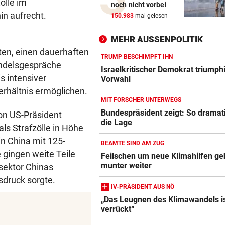
ölle im
noch nicht vorbei
Darum spielte Sturm Graz o
in aufrecht.
150.983
mal gelesen
Brustsponsor
MEHR AUSSENPOLITIK
„KRONE“-INTERVIEW
ten, einen dauerhaften
Sabrina Setlur: „Mein Weg w
TRUMP BESCHIMPFT IHN
andelsgespräche
hart, aber ehrlich“
Israelkritischer Demokrat triumphi
s intensiver
Vorwahl
erhältnis ermöglichen.
CHAMPIONS-LEAGUE-QUALI
MIT FORSCHER UNTERWEGS
Tor-Spektakel! St. Pölten be
Bundespräsident zeigt: So dramati
von US-Präsident
Young Boys Bern
die Lage
ls Strafzölle in Höhe
WILDE FAHRT DURCH WIEN
in China mit 125-
BEAMTE SIND AM ZUG
Mann floh nach Unfall einfac
 gingen weite Teile
Feilschen um neue Klimahilfen ge
Mit Schuss gestoppt
munter weiter
sektor Chinas
nsdruck sorgte.
MIT FORSCHER UNTERWEGS
IV-PRÄSIDENT AUS NÖ
Bundespräsident zeigt: So
„Das Leugnen des Klimawandels i
dramatisch ist die Lage
verrückt“