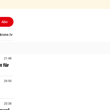
Abo
tschaft
krone.tv
Wissen
Gericht
Kolumnen
Freizeit
Reise
Ti
21:48
t für
20:50
20:38