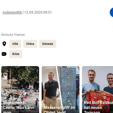
Außenpolitik
12.05.2025 09:31
Ähnliche Themen
USA
China
Schweiz
Krise
Migranten in
Red Bull Salzbu
Ceuta: Was kann
Messerangriff im
hat neuen
man
Cityjet: Held
Tormann