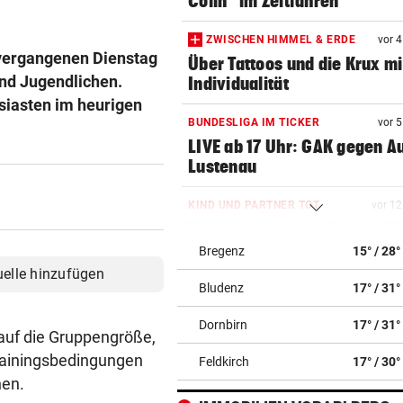
Colin“ im Zeitfahren
ZWISCHEN HIMMEL & ERDE
vor 
 vergangenen Dienstag
Über Tattoos und die Krux mi
und Jugendlichen.
Individualität
siasten im heurigen
BUNDESLIGA IM TICKER
vor 
LIVE ab 17 Uhr: GAK gegen Au
Lustenau
KIND UND PARTNER TOT
vor 1
Traktor-Unglück: Mutter (36
meldet sich zu Wort
Bregenz
15° / 28°
uelle hinzufügen
Bludenz
17° / 31°
LÄNDLE-KICKER SIEGEN
vor 1
3:1 nach 0:1! Altach dreht De
Dornbirn
17° / 31°
gegen WSG Tirol
 auf die Gruppengröße,
rainingsbedingungen
Feldkirch
17° / 30°
BEI WOLFURTTROPHY
vor 1
nen.
Lokalmatadorin und Tirol-