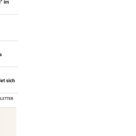
n“ im
a
et sich
LETTER