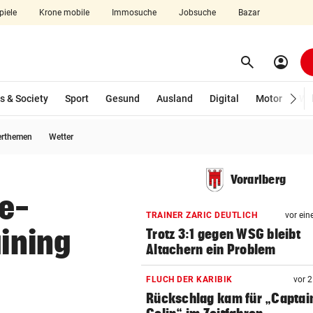
piele
Krone mobile
Immosuche
Jobsuche
Bazar
search
account_circle
Menü aufklappen
Suchen
s & Society
Sport
Gesund
Ausland
Digital
Motor
Wir
erthemen
Wetter
len
Vorarlberg
e-
TRAINER ZARIC DEUTLICH
vor ein
aining
Trotz 3:1 gegen WSG bleibt
Altachern ein Problem
FLUCH DER KARIBIK
vor 
Rückschlag kam für „Captai