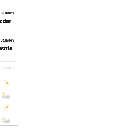
4 Stunden
t der
5 Stunden
stria
2 Stunden
)
2 Stunden
rby
4 Stunden