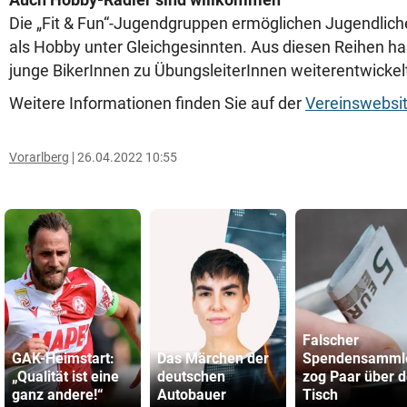
Die „Fit & Fun“-Jugendgruppen ermöglichen Jugendlic
als Hobby unter Gleichgesinnten. Aus diesen Reihen ha
junge BikerInnen zu ÜbungsleiterInnen weiterentwickel
Weitere Informationen finden Sie auf der
Vereinswebsi
Vorarlberg
26.04.2022 10:55
Falscher
GAK-Heimstart:
Das Märchen der
Spendensamml
„Qualität ist eine
deutschen
zog Paar über 
ganz andere!“
Autobauer
Tisch