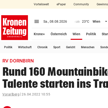
Vorteilswelt
ePaper
Community
Gewinns
close
Schließen
menu
Menü aufklappen
Sa., 08.08.2026
23°C
Wien
Abonnieren
(ausgewählt)
Krone+
Österreich
Wien
Politik
Star
account_circle
arrow_right
Anmelden
Politik
Wirtschaft
Chronik
Sport
Gericht
Menschen
Sond
pin_drop
arrow_right
Bundesland auswäh
Wien
RV DORNBIRN
bookmark
Merkliste
Rund 160 Mountainbik
Talente starten ins Tr
Suchbegriff
search
eingeben
Vorarlberg
26.04.2022 10:55