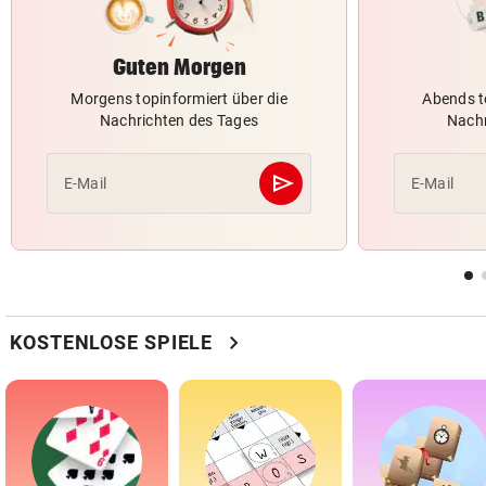
Guten Morgen
Morgens topinformiert über die
Abends t
Nachrichten des Tages
Nachr
send
E-Mail
E-Mail
Abschicken
chevron_right
KOSTENLOSE SPIELE