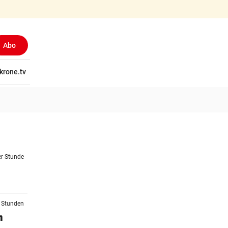
Abo
tschaft
krone.tv
Wissen
Gericht
Kolumnen
Freizeit
Reise
Ti
er Stunde
2 Stunden
n