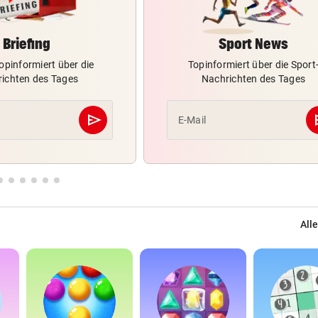
Briefing
Sport News
opinformiert über die
Topinformiert über die Sport
ichten des Tages
Nachrichten des Tages
send
s
E-Mail
Abschicken
Alle