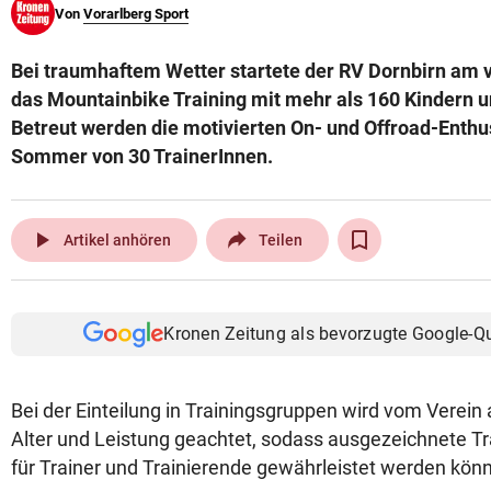
Von
Vorarlberg Sport
© Krone Multimedia GmbH & Co KG 2026
Muthgasse 2, 1190 Wien
Bei traumhaftem Wetter startete der RV Dornbirn am
das Mountainbike Training mit mehr als 160 Kindern 
Betreut werden die motivierten On- und Offroad-Enthu
Sommer von 30 TrainerInnen.
play_arrow
Artikel anhören
Teilen
Kronen Zeitung als bevorzugte Google-Q
Bei der Einteilung in Trainingsgruppen wird vom Verein
Alter und Leistung geachtet, sodass ausgezeichnete T
für Trainer und Trainierende gewährleistet werden kön