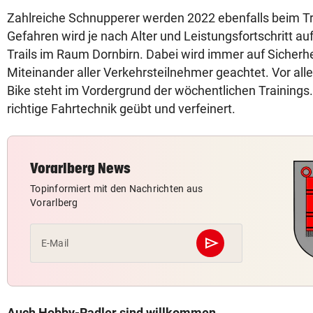
Zahlreiche Schnupperer werden 2022 ebenfalls beim Tra
Gefahren wird je nach Alter und Leistungsfortschritt a
Trails im Raum Dornbirn. Dabei wird immer auf Sicherhe
Miteinander aller Verkehrsteilnehmer geachtet. Vor al
Bike steht im Vordergrund der wöchentlichen Trainings. 
richtige Fahrtechnik geübt und verfeinert.
Vorarlberg News
Topinformiert mit den Nachrichten aus
Vorarlberg
send
E-Mail
Abschicken
Auch Hobby-Radler sind willkommen