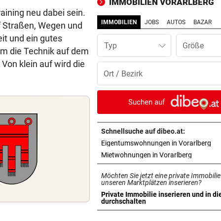
IMMOBILIEN VORARLBERG
Youngster mit Sensation
ining neu dabei sein.
IMMOBILIEN
JOBS
AUTOS
BAZAR
uf Straßen, Wegen und
POLIZEI SUCHT ZEUGEN
vor 1
it und ein gutes
Integrationsbüro antisemiti
Typ
lem die Technik auf dem
beschmiert
Von klein auf wird die
PERSONALMANGEL
vor 1
Vorarlbergs Polizei braucht j
Hilfe von außen
Suchen auf
BEI POLEN-CHALLENGER
vor 1
Nervenstarker Schwärzler zi
Schnellsuche auf dibeo.at:
ins Halbfinale ein
in 
Eigentumswohnungen in Vorarlberg
in neuem 
Mietwohnungen in Vorarlberg
ZERÜTTETE FAMILIE
vor 1
Möchten Sie jetzt eine private Immobilie
Stiefvater wegen Gewalt an
unseren Marktplätzen inserieren?
Ziehtochter vor Gericht
Private Immobilie inserieren und in di
in neuem Tab öffnen
durchschalten
BREGENZER FESTSPIELE
vor 1