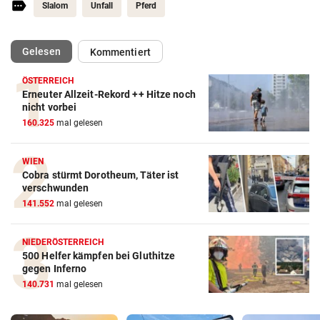
Slalom
Unfall
Pferd
(ausgewählt)
Gelesen
Kommentiert
ÖSTERREICH
Erneuter Allzeit-Rekord ++ Hitze noch
nicht vorbei
160.325
mal gelesen
WIEN
Cobra stürmt Dorotheum, Täter ist
verschwunden
141.552
mal gelesen
NIEDERÖSTERREICH
500 Helfer kämpfen bei Gluthitze
gegen Inferno
140.731
mal gelesen