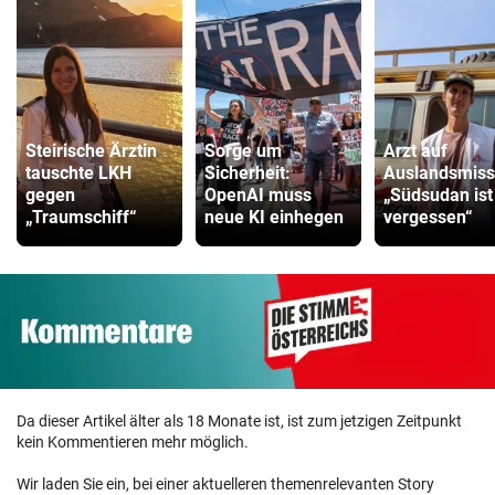
Steirische Ärztin
Sorge um
Arzt auf
tauschte LKH
Sicherheit:
Auslandsmiss
gegen
OpenAI muss
„Südsudan ist
„Traumschiff“
neue KI einhegen
vergessen“
Da dieser Artikel älter als 18 Monate ist, ist zum jetzigen Zeitpunkt
kein Kommentieren mehr möglich.
Wir laden Sie ein, bei einer aktuelleren themenrelevanten Story