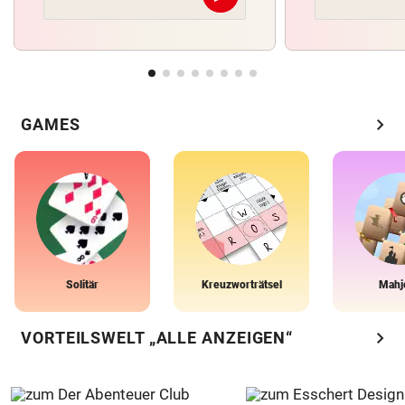
chevron_right
GAMES
Solitär
Kreuzworträtsel
Mahj
chevron_right
VORTEILSWELT „ALLE ANZEIGEN“