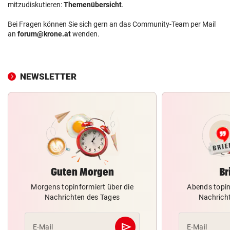
mitzudiskutieren:
Themenübersicht
.
Bei Fragen können Sie sich gern an das Community-Team per Mail
an
forum@krone.at
wenden.
NEWSLETTER
Guten Morgen
Br
Morgens topinformiert über die
Abends topin
Nachrichten des Tages
Nachrich
send
E-Mail
E-Mail
Abschicken