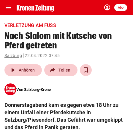
menu
account_circle
Navigation
Anmelden
Abo
close
Schließen
ein-/ausklappen
VERLETZUNG AM FUSS
Abonnieren
Nach Slalom mit Kutsche von
Pferd getreten
account_circle
arrow_right
Anmelden
Salzburg
22.04.2022 07:45
pin_drop
arrow_right
Bundesland auswäh
Wien
play_arrow
Anhören
Teilen
bookmark
Merkliste
Von
Salzburg-Krone
Suchbegriff
search
Donnerstagabend kam es gegen etwa 18 Uhr zu
eingeben
einem Unfall einer Pferdekutsche in
Salzburg/Piesendorf. Das Gefährt war umgekippt
und das Pferd in Panik geraten.