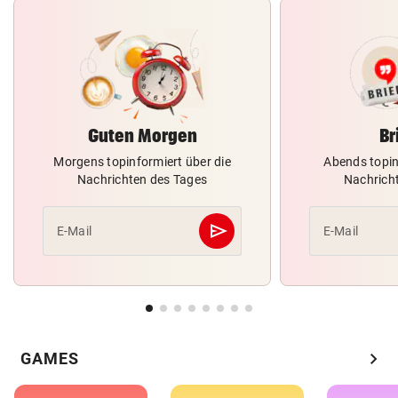
Guten Morgen
Br
Morgens topinformiert über die
Abends topin
Nachrichten des Tages
Nachrich
send
E-Mail
E-Mail
Abschicken
chevron_right
GAMES