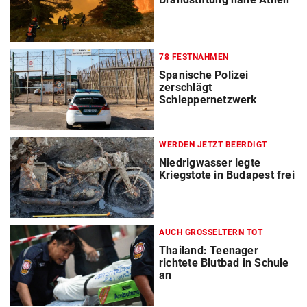
78 FESTNAHMEN
Spanische Polizei
zerschlägt
Schleppernetzwerk
WERDEN JETZT BEERDIGT
Niedrigwasser legte
Kriegstote in Budapest frei
AUCH GROSSELTERN TOT
Thailand: Teenager
richtete Blutbad in Schule
an