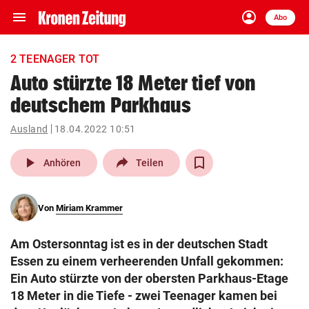
menu
account_circle
Navigation
Anmelden
Abo
close
Schließen
ein-/ausklappen
2 TEENAGER TOT
Abonnieren
Auto stürzte 18 Meter tief von
deutschem Parkhaus
account_circle
arrow_right
Anmelden
Ausland
18.04.2022 10:51
pin_drop
arrow_right
Bundesland auswäh
Wien
play_arrow
Anhören
Teilen
bookmark
Merkliste
Von
Miriam Krammer
Suchbegriff
search
Am Ostersonntag ist es in der deutschen Stadt
eingeben
Essen zu einem verheerenden Unfall gekommen:
Ein Auto stürzte von der obersten Parkhaus-Etage
18 Meter in die Tiefe - zwei Teenager kamen bei