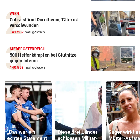
WIEN
Cobra stürmt Dorotheum, Täter ist
verschwunden
141.282
mal gelesen
NIEDERÖSTERREICH
500 Helfer kämpfen bei Gluthitze
gegen Inferno
140.558
mal gelesen
„Das war ein
Diese drei Länder
Sager wirkt n
echtes Statement
schlossen Militär-
Mütter-Aufst