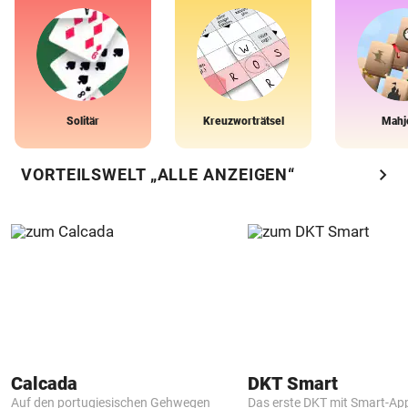
Solitär
Kreuzworträtsel
Mahj
chevron_right
VORTEILSWELT „ALLE ANZEIGEN“
Calcada
DKT Smart
Auf den portugiesischen Gehwegen
Das erste DKT mit Smart-Ap