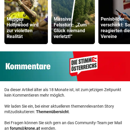
Mutiges
Massiver
Penisbilder
Hollywood wird
Felssturz: „Zum
verschickt: S
zur violetten
Glück niemand
reagierten die
Realität
verletzt!“
Vereine
Da dieser Artikel älter als 18 Monate ist, ist zum jetzigen Zeitpunkt
kein Kommentieren mehr möglich.
Wir laden Sie ein, bei einer aktuelleren themenrelevanten Story
mitzudiskutieren:
Themenübersicht
.
Bei Fragen können Sie sich gern an das Community-Team per Mail
an
forum@krone.at
wenden.