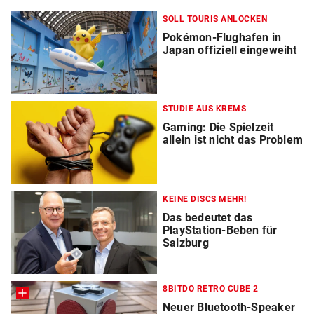
SOLL TOURIS ANLOCKEN
Pokémon-Flughafen in
Japan offiziell eingeweiht
STUDIE AUS KREMS
Gaming: Die Spielzeit
allein ist nicht das Problem
KEINE DISCS MEHR!
Das bedeutet das
PlayStation-Beben für
Salzburg
8BITDO RETRO CUBE 2
Neuer Bluetooth-Speaker