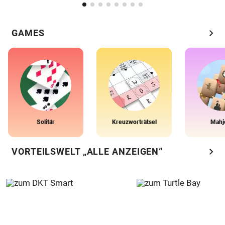
chevron_right
GAMES
Solitär
Kreuzworträtsel
Mahj
chevron_right
VORTEILSWELT „ALLE ANZEIGEN“