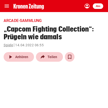
menu
account_circle
Navigation
Anmelden
Abo
close
Schließen
ein-/ausklappen
ARCADE-SAMMLUNG
Abonnieren
„Capcom Fighting Collection“:
Prügeln wie damals
account_circle
arrow_right
Anmelden
Spiele
14.04.2022 06:55
pin_drop
arrow_right
Bundesland auswäh
Wien
play_arrow
Anhören
Teilen
bookmark
Merkliste
Suchbegriff
search
eingeben