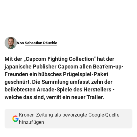
© Krone Multimedia GmbH & Co KG 2026
Muthgasse 2, 1190 Wien
Von
Sebastian Räuchle
Mit der „Capcom Fighting Collection“ hat der
japanische Publisher Capcom allen Beat‘em-up-
Freunden ein hübsches Prügelspiel-Paket
geschnürt. Die Sammlung umfasst zehn der
beliebtesten Arcade-Spiele des Herstellers -
welche das sind, verrät ein neuer Trailer.
Kronen Zeitung als bevorzugte Google-Quelle
hinzufügen