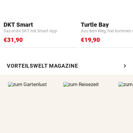
DKT Smart
Turtle Bay
Das erste DKT mit Smart-App
Aus dem Weg, hier kommen w
€31,90
€19,90
chevron_right
VORTEILSWELT MAGAZINE