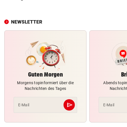
NEWSLETTER
Guten Morgen
Br
Morgens topinformiert über die
Abends topin
Nachrichten des Tages
Nachrich
send
E-Mail
E-Mail
Abschicken