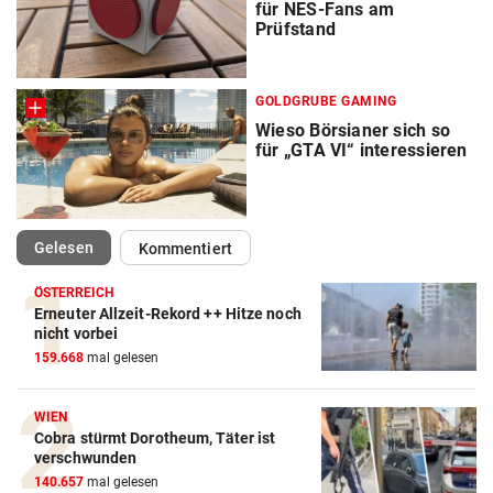
für NES-Fans am
Prüfstand
GOLDGRUBE GAMING
Wieso Börsianer sich so
für „GTA VI“ interessieren
(ausgewählt)
Gelesen
Kommentiert
ÖSTERREICH
Erneuter Allzeit-Rekord ++ Hitze noch
nicht vorbei
159.668
mal gelesen
WIEN
Cobra stürmt Dorotheum, Täter ist
verschwunden
140.657
mal gelesen