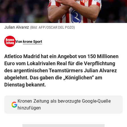
© Krone Multimedia GmbH & Co KG 2026
Muthgasse 2, 1190 Wien
Julian Alvarez
(Bild: AFP/OSCAR DEL POZO)
Von
krone Sport
Atletico Madrid hat ein Angebot von 150 Millionen
Euro vom Lokalrivalen Real für die Verpflichtung
des argentinischen Teamstürmers Julian Alvarez
abgelehnt. Das gaben die „Königlichen“ am
Dienstag bekannt.
Kronen Zeitung als bevorzugte Google-Quelle
hinzufügen