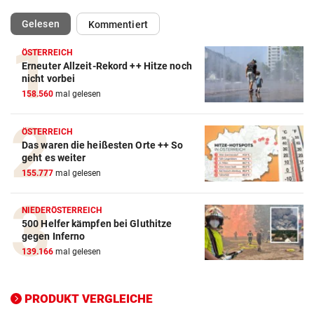
(ausgewählt)
Gelesen
Kommentiert
ÖSTERREICH
Erneuter Allzeit-Rekord ++ Hitze noch
Action-Cam Vergleich
nicht vorbei
158.560
mal gelesen
ZUM VERGLEICH
Crosstrainer Vergleich
ÖSTERREICH
Das waren die heißesten Orte ++ So
ZUM VERGLEICH
geht es weiter
155.777
mal gelesen
E-Bike Vergleich
ZUM VERGLEICH
NIEDERÖSTERREICH
500 Helfer kämpfen bei Gluthitze
Elektro-Scooter Vergleich
gegen Inferno
ZUM VERGLEICH
139.166
mal gelesen
Ergometer Vergleich
ZUM VERGLEICH
PRODUKT VERGLEICHE