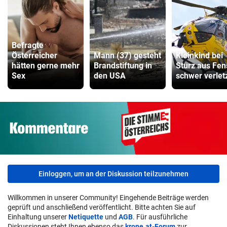
Befragte
Österreicher
Mann (37) gesteht
Kleinkind bei
hätten gerne mehr
Brandstiftung in
Sturz aus Fen
Sex
den USA
schwer verlet
Einloggen, um an der Diskussion teilzunehmen
Willkommen in unserer Community! Eingehende Beiträge werden
geprüft und anschließend veröffentlicht. Bitte achten Sie auf
Einhaltung unserer
Netiquette
und
AGB
. Für ausführliche
Diskussionen steht Ihnen ebenso das
krone.at-Forum
zur