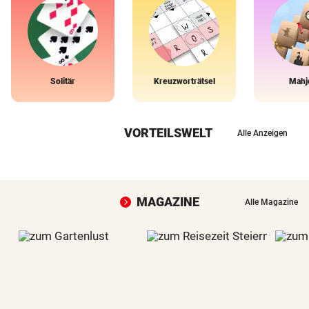
Solitär
Kreuzworträtsel
Mahj
VORTEILSWELT
Alle Anzeigen
MAGAZINE
Alle Magazine