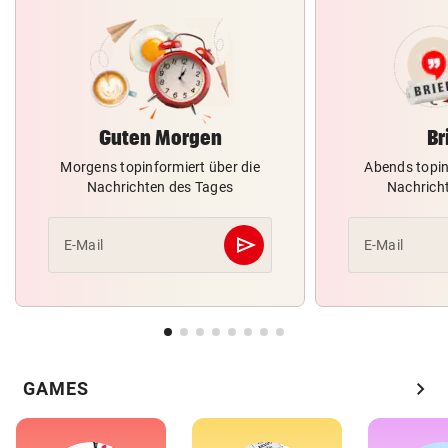
Guten Morgen
Br
Morgens topinformiert über die
Abends topin
Nachrichten des Tages
Nachrich
send
E-Mail
E-Mail
Abschicken
chevron_right
GAMES