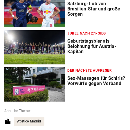
Salzburg: Lob von
Brasilien-Star und große
Sorgen
JUBEL NACH 2:1-SIEG
Geburtstagsbier als
Belohnung für Austria-
Kapitän
DER NÄCHSTE AUFREGER
Sex-Massagen für Schiris?
Vorwürfe gegen Verband
Ähnliche Themen
Atletico Madrid