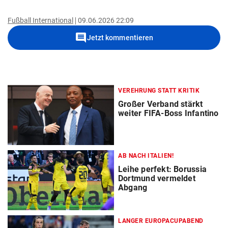
Fußball International
09.06.2026 22:09
comment
Jetzt kommentieren
VEREHRUNG STATT KRITIK
Großer Verband stärkt
weiter FIFA-Boss Infantino
AB NACH ITALIEN!
Leihe perfekt: Borussia
Dortmund vermeldet
Abgang
LANGER EUROPACUPABEND