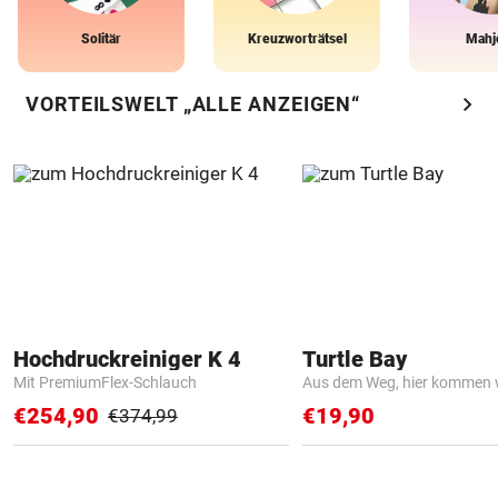
Solitär
Kreuzworträtsel
Mahj
chevron_right
VORTEILSWELT „ALLE ANZEIGEN“
Hochdruckreiniger K 4
Turtle Bay
Mit PremiumFlex-Schlauch
Aus dem Weg, hier kommen w
€254,90
€19,90
€374,99