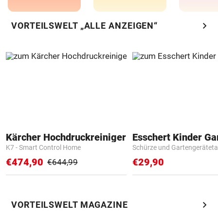
chevron_right
VORTEILSWELT „ALLE ANZEIGEN“
Kärcher Hochdruckreiniger
K7 - Smart Control Home
Schürze und Gartengerätet
€474,90
€29,90
€644,99
chevron_right
VORTEILSWELT MAGAZINE