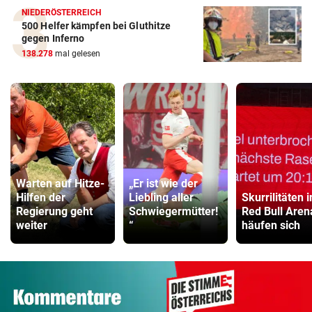
NIEDERÖSTERREICH
500 Helfer kämpfen bei Gluthitze
gegen Inferno
138.278
mal gelesen
Warten auf Hitze-
„Er ist wie der
Hilfen der
Liebling aller
Skurrilitäten i
Regierung geht
Schwiegermütter!
Red Bull Aren
weiter
“
häufen sich