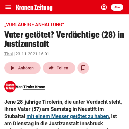
menu
account_circle
Navigation
Anmelden
Abo
close
Schließen
ein-/ausklappen
„VORLÄUFIGE ANHALTUNG“
Abonnieren
Vater getötet? Verdächtige (28) in
Justizanstalt
account_circle
arrow_right
Anmelden
Tirol
23.11.2021 16:01
pin_drop
arrow_right
Bundesland auswäh
Wien
play_arrow
Anhören
Teilen
bookmark
Merkliste
Von
Tiroler Krone
Suchbegriff
search
Jene 28-jährige Tirolerin, die unter Verdacht steht,
eingeben
ihren Vater (57) am Samstag in Neustift im
Stubaital
mit einem Messer getötet zu haben
, ist
am Dienstag in die Justizanstalt Innsbruck