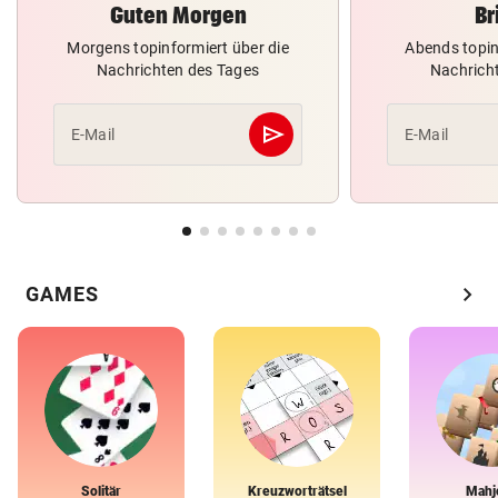
Guten Morgen
Br
Morgens topinformiert über die
Abends topin
Nachrichten des Tages
Nachrich
send
E-Mail
E-Mail
Abschicken
chevron_right
GAMES
Solitär
Kreuzworträtsel
Mahj