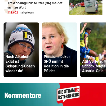
Traktor-Unglück: Mutter (36) meldet
sich zu Wort
111.602
mal gelesen
Nach Alkohol-
Pensionslücke:
Eklat ist
SPÖ nimmt
Auf Verletzun
Skisprung-Coach
Koalition in die
Schock folgte
wieder da!
Pflicht
Austria-Gala