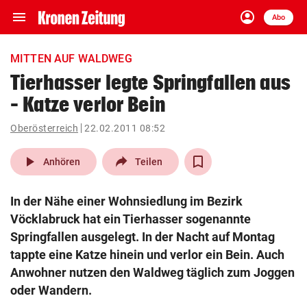
menu
account_circle
Navigation
Anmelden
Abo
close
Schließen
ein-/ausklappen
MITTEN AUF WALDWEG
Abonnieren
Tierhasser legte Springfallen aus
– Katze verlor Bein
account_circle
arrow_right
Anmelden
Oberösterreich
22.02.2011 08:52
pin_drop
arrow_right
Bundesland auswäh
Wien
play_arrow
Anhören
Teilen
bookmark
Merkliste
In der Nähe einer Wohnsiedlung im Bezirk
Vöcklabruck hat ein Tierhasser sogenannte
Suchbegriff
Springfallen ausgelegt. In der Nacht auf Montag
search
eingeben
tappte eine Katze hinein und verlor ein Bein. Auch
Anwohner nutzen den Waldweg täglich zum Joggen
oder Wandern.