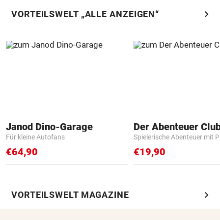
chevron_right
VORTEILSWELT „ALLE ANZEIGEN“
Janod Dino-Garage
Der Abenteuer Clu
Für kleine Autofans
Spielerische Abenteuer mit P
€64,90
€19,90
chevron_right
VORTEILSWELT MAGAZINE