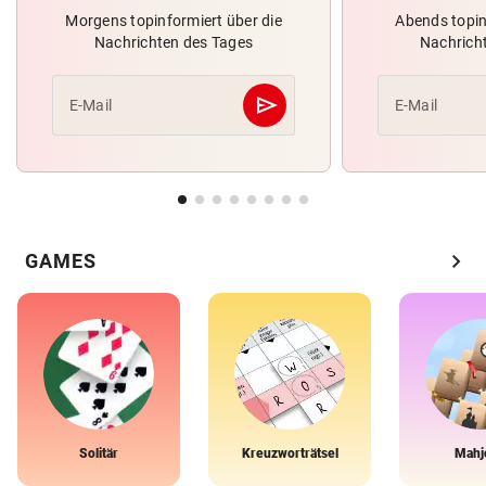
Morgens topinformiert über die
Abends topin
Nachrichten des Tages
Nachrich
send
E-Mail
E-Mail
Abschicken
chevron_right
GAMES
Solitär
Kreuzworträtsel
Mahj