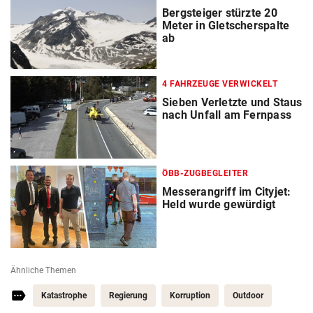
Bergsteiger stürzte 20
Meter in Gletscherspalte
ab
4 FAHRZEUGE VERWICKELT
Sieben Verletzte und Staus
nach Unfall am Fernpass
ÖBB-ZUGBEGLEITER
Messerangriff im Cityjet:
Held wurde gewürdigt
Ähnliche Themen
Katastrophe
Regierung
Korruption
Outdoor