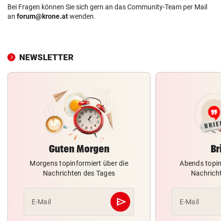
Bei Fragen können Sie sich gern an das Community-Team per Mail
an
forum@krone.at
wenden.
NEWSLETTER
Guten Morgen
Br
Morgens topinformiert über die
Abends topin
Nachrichten des Tages
Nachrich
send
E-Mail
E-Mail
Abschicken