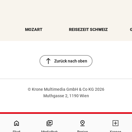
MOZART
REISEZEIT SCHWEIZ
north
Zurück nach oben
© Krone Multimedia GmbH & Co KG 2026
Muthgasse 2, 1190 Wien
NaN%
home
pin_drop