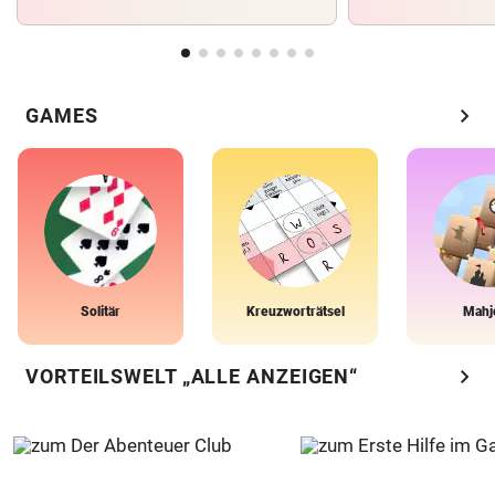
chevron_right
GAMES
Solitär
Kreuzworträtsel
Mahj
chevron_right
VORTEILSWELT „ALLE ANZEIGEN“