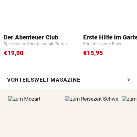
Der Abenteuer Club
Erste Hilfe im Gart
Spielerische Abenteuer mit Piatnik
Für intelligente Faule
€19,90
€15,95
chevron_right
VORTEILSWELT MAGAZINE