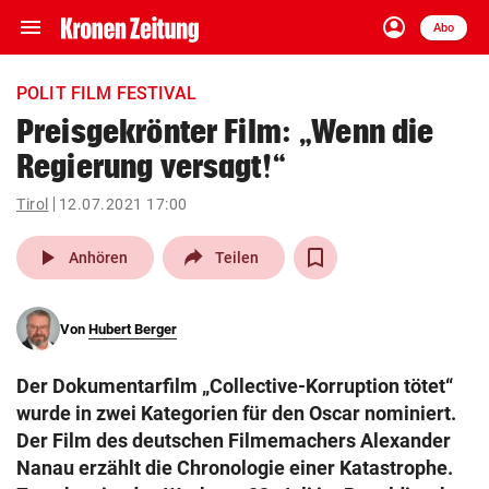
menu
account_circle
Navigation
Anmelden
Abo
close
Schließen
ein-/ausklappen
POLIT FILM FESTIVAL
Abonnieren
Preisgekrönter Film: „Wenn die
Regierung versagt!“
account_circle
arrow_right
Anmelden
Tirol
12.07.2021 17:00
pin_drop
arrow_right
Bundesland auswäh
Wien
play_arrow
Anhören
Teilen
bookmark
Merkliste
Von
Hubert Berger
Suchbegriff
search
Der Dokumentarfilm „Collective-Korruption tötet“
eingeben
wurde in zwei Kategorien für den Oscar nominiert.
Der Film des deutschen Filmemachers Alexander
Nanau erzählt die Chronologie einer Katastrophe.