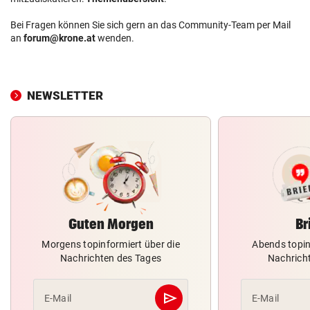
Bei Fragen können Sie sich gern an das Community-Team per Mail
an
forum@krone.at
wenden.
NEWSLETTER
Guten Morgen
Br
Morgens topinformiert über die
Abends topin
Nachrichten des Tages
Nachrich
send
E-Mail
E-Mail
Abschicken