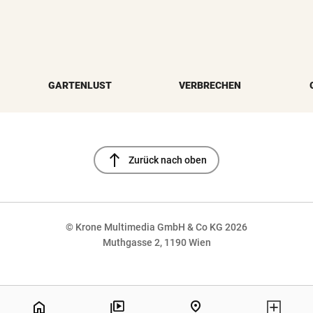
GARTENLUST
VERBRECHEN
north
Zurück nach oben
© Krone Multimedia GmbH & Co KG 2026
Muthgasse 2, 1190 Wien
NaN%
home
pin_drop