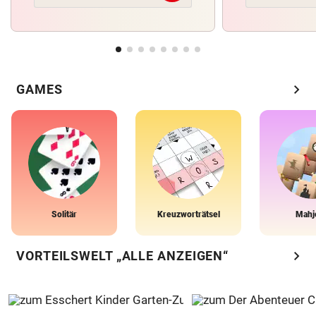
chevron_right
GAMES
Solitär
Kreuzworträtsel
Mahj
chevron_right
VORTEILSWELT „ALLE ANZEIGEN“