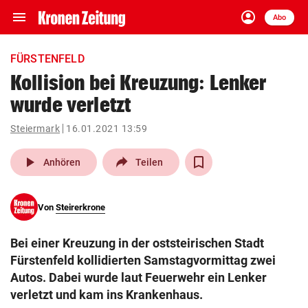
menu
account_circle
Navigation
Anmelden
Abo
close
Schließen
ein-/ausklappen
FÜRSTENFELD
Abonnieren
Kollision bei Kreuzung: Lenker
wurde verletzt
account_circle
arrow_right
Anmelden
Steiermark
16.01.2021 13:59
pin_drop
arrow_right
Bundesland auswäh
Wien
play_arrow
Anhören
Teilen
bookmark
Merkliste
Von
Steirerkrone
Suchbegriff
search
Bei einer Kreuzung in der oststeirischen Stadt
eingeben
Fürstenfeld kollidierten Samstagvormittag zwei
Autos. Dabei wurde laut Feuerwehr ein Lenker
verletzt und kam ins Krankenhaus.