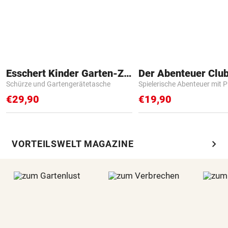
Esschert Kinder Garten-Zubehör
Der Abenteuer Clu
Schürze und Gartengerätetasche
Spielerische Abenteuer mit P
€29,90
€19,90
chevron_right
VORTEILSWELT MAGAZINE