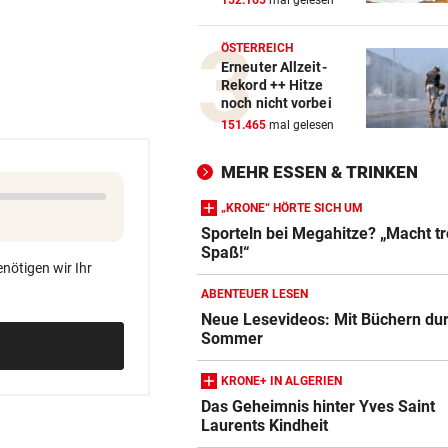
152.165
mal gelesen
BEI RONALDINHO-BESUCH
geste
ÖSTERREICH
Nächster Brasilien-Star ko
Erneuter Allzeit-
Rekord ++ Hitze
den Wörthersee
noch nicht vorbei
151.465
mal gelesen
DANK MEGA-ABLÖSE
geste
Ex-Salzburg-Coach überni
MEHR ESSEN & TRINKEN
Premier-League-Klub
„KRONE“ HÖRTE SICH UM
CHAMPIONS-LEAGUE-QUALI
geste
Sporteln bei Megahitze? „Macht t
Darum spielte Sturm Graz o
Spaß!“
nötigen wir Ihr
Brustsponsor
ABENTEUER LESEN
„KRONE“-INTERVIEW
geste
Neue Lesevideos: Mit Büchern du
Sommer
Sabrina Setlur: „Mein Weg w
hart, aber ehrlich“
KRONE+ IN ALGERIEN
Das Geheimnis hinter Yves Saint
CHAMPIONS-LEAGUE-QUALI
geste
Laurents Kindheit
Tor-Spektakel! St. Pölten be