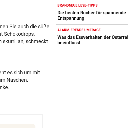
Young Boys Bern
BRANDNEUE LESE-TIPPS
Die besten Bücher für spannende
WILDE FAHRT DURCH WIEN
geste
Entspannung
Mann floh nach Unfall einfac
nen Sie auch die süße
Mit Schuss gestoppt
ALARMIERENDE UMFRAGE
mit Schokodrops,
Was das Essverhalten der Österre
 skurril an, schmeckt
MIT FORSCHER UNTERWEGS
geste
beeinflusst
Bundespräsident zeigt: So
dramatisch ist die Lage
eht es sich um mit
 zum Naschen.
inke.