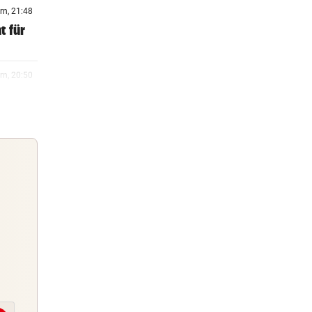
rn, 21:48
t für
rn, 20:50
rn, 20:38
amuel
rn, 20:01
r
Briefing
Abends topinformiert über die
rn, 19:58
Nachrichten des Tages