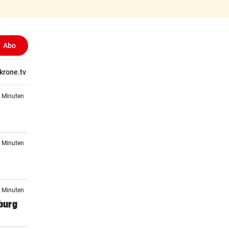
Abo
tschaft
krone.tv
Wissen
Gericht
Kolumnen
Freizeit
Reise
Ti
9 Minuten
5 Minuten
5 Minuten
zburg