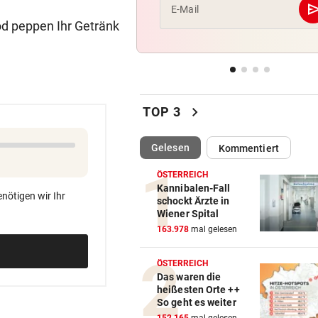
se
E-Mail
MIT BOJE GEFUNDEN
geste
d peppen Ihr Getränk
Pensionistin starb beim
Schwimmen im Wallersee
FRÜCHTL „NEUER ZWEIER“
geste
Red Bull Salzburg hat neuen
chevron_right
TOP 3
Tormann gefunden
(ausgewählt)
Gelesen
Kommentiert
AM WEG ZUR WILDSPITZE
geste
Bergsteiger stürzte 20 Meter
ÖSTERREICH
Gletscherspalte ab
Kannibalen-Fall
nötigen wir Ihr
schockt Ärzte in
Wiener Spital
CLOUD, KI & DATEN:
geste
163.978
mal gelesen
Wem gehört Österreichs digi
Zukunft?
ÖSTERREICH
Das waren die
FÖHRENWALD IN FLAMMEN
geste
heißesten Orte ++
500 Helfer kämpfen bei Gluth
So geht es weiter
gegen Inferno