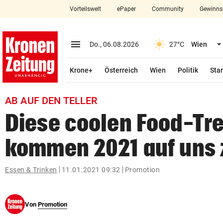
Vorteilswelt
ePaper
Community
Gewinns
close
Schließen
menu
Menü aufklappen
Do., 06.08.2026
27°C
Wien
Abonnieren
Krone+
Österreich
Wien
Politik
Star
account_circle
arrow_right
Anmelden
AB AUF DEN TELLER
pin_drop
arrow_right
Bundesland auswäh
Wien
Diese coolen Food-Tr
bookmark
Merkliste
kommen 2021 auf uns 
Suchbegriff
Essen & Trinken
11.01.2021 09:32
Promotion
search
eingeben
Von
Promotion