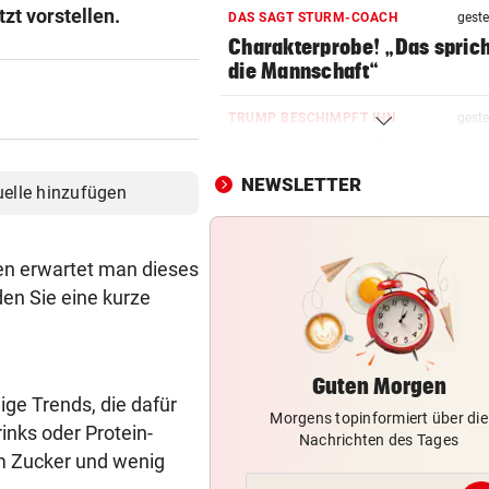
zt vorstellen.
DAS SAGT STURM-COACH
geste
Charakterprobe! „Das sprich
die Mannschaft“
TRUMP BESCHIMPFT IHN
geste
Israelkritischer Demokrat
triumphiert bei Vorwahl
NEWSLETTER
uelle hinzufügen
WIEDERHOLUNGSTÄTER
geste
Nach Eklat: Sperre gegen S
en erwartet man dieses
Eto‘o aufgehoben
den Sie eine kurze
REGEN IM ANMARSCH
geste
Wie sich das Wetter nach de
Rekord-Hitze umstellt
Guten Morgen
ge Trends, die dafür
Morgens topinformiert über die
CHAMPIONS-LEAGUE-QUALI
geste
inks oder Protein-
Nachrichten des Tages
Sturm Graz bei Fenerbahce
m Zucker und wenig
Istanbul ohne Chance