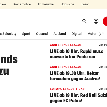
piele
Krone mobile
Immosuche
Jobsuche
Bazar
search
account_circle
Menü aufklappen
Suchen
s & Society
Sport
Gesund
Ausland
Digital
Motor
Wir
CONFERENCE LEAGUE
vor 1
len
LIVE ab 18 Uhr: Rapid muss
ends
auswärts bei Paide ran
zu
CONFERENCE LEAGUE
vor 3
LIVE ab 19.30 Uhr: Beitar
Jerusalem gegen Austria!
EUROPA-LEAGUE-TICKER
vor 3
LIVE ab 19 Uhr: Red Bull Sal
gegen FC Pafos!