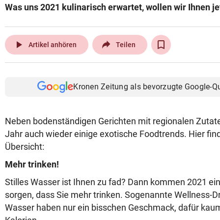
Was uns 2021 kulinarisch erwartet, wollen wir Ihnen jet
© Krone Multimedia GmbH & Co KG 2026
Muthgasse 2, 1190 Wien
play_arrow
Artikel anhören
Teilen
Kronen Zeitung als bevorzugte Google-Q
Neben bodenständigen Gerichten mit regionalen Zutat
Jahr auch wieder einige exotische Foodtrends. Hier fin
Übersicht:
Mehr trinken!
Stilles Wasser ist Ihnen zu fad? Dann kommen 2021 eini
sorgen, dass Sie mehr trinken. Sogenannte Wellness-Dr
Wasser haben nur ein bisschen Geschmack, dafür kau