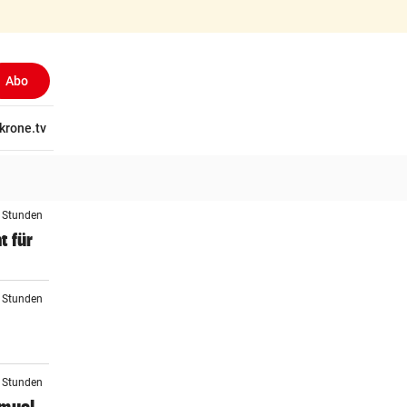
Abo
tschaft
krone.tv
Wissen
Gericht
Kolumnen
Freizeit
Reise
Ti
2 Stunden
t für
3 Stunden
4 Stunden