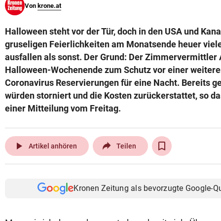
Von
krone.at
© Krone Multimedia GmbH & Co KG 2026
Muthgasse 2, 1190 Wien
Halloween steht vor der Tür, doch in den USA und Kana
gruseligen Feierlichkeiten am Monatsende heuer vieler
ausfallen als sonst. Der Grund: Der Zimmervermittler 
Halloween-Wochenende zum Schutz vor einer weitere
Coronavirus Reservierungen für eine Nacht. Bereits g
würden storniert und die Kosten zurückerstattet, so 
einer Mitteilung vom Freitag.
play_arrow
Artikel anhören
Teilen
Kronen Zeitung als bevorzugte Google-Q