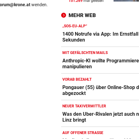
151.269
mal gelesen
WIR HATTEN 41,2 GRAD!
vor 
forum@krone.at
wenden.
Erneuter Allzeit-Rekord ++ H
MEHR WEB
noch nicht vorbei
„SOS-EU-ALP“
BEAMTE SIND AM ZUG
vor 
1400 Notrufe via App: Im Ernstfall
Feilschen um neue Klimahilf
Sekunden
geht munter weiter
MIT GEFÄLSCHTEN MAILS
POLIZEI SUCHT HINWEISE
vor 
Anthropic-KI wollte Programmiere
manipulieren
Amazon-Kindle Vergleich
Goldkettenräuber von Graz:
Weitere Opfer vermutet
ZUM VERGLEICH
VORAB BEZAHLT
Pongauer (55) über Online-Shop d
Apple-iPad Vergleich
abgezockt
ZUM VERGLEICH
NEUER TAXIVERMITTLER
Apple-iPhone Vergleich
Was den Uber-Rivalen jetzt auch 
ZUM VERGLEICH
Linz bringt
Apple Macbook Vergleich
AUF OFFENER STRASSE