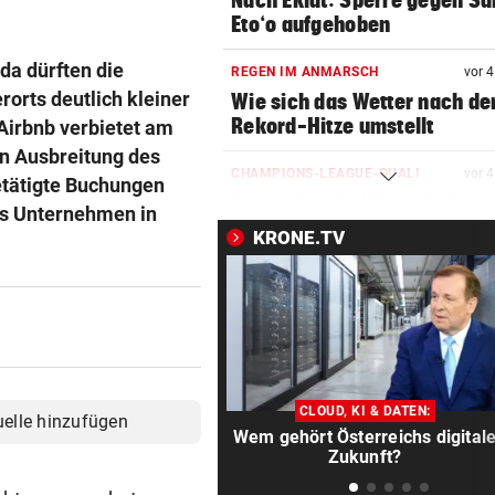
Nach Eklat: Sperre gegen S
Eto‘o aufgehoben
da dürften die
REGEN IM ANMARSCH
vor 
orts deutlich kleiner
Wie sich das Wetter nach de
Rekord-Hitze umstellt
Airbnb verbietet am
n Ausbreitung des
CHAMPIONS-LEAGUE-QUALI
vor 
etätigte Buchungen
Sturm Graz bei Fenerbahce
das Unternehmen in
Istanbul ohne Chance
KRONE.TV
MIT BOJE GEFUNDEN
vor 
Pensionistin starb beim
Schwimmen im Wallersee
FRÜCHTL „NEUER ZWEIER“
vor 
Red Bull Salzburg hat neuen
CLOUD, KI & DATEN:
uelle hinzufügen
Tormann gefunden
Wem gehört Österreichs digital
Zukunft?
AM WEG ZUR WILDSPITZE
vor 