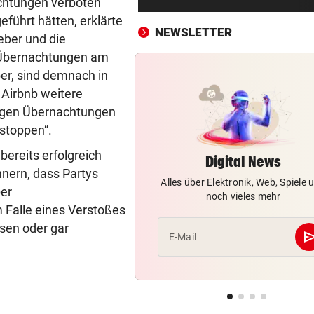
achtungen verboten
Bergsteiger stürzte 20 Meter
führt hätten, erklärte
Gletscherspalte ab
NEWSLETTER
eber und die
CLOUD, KI & DATEN:
vor 
e Übernachtungen am
Wem gehört Österreichs digi
er, sind demnach in
Zukunft?
 Airbnb weitere
igen Übernachtungen
FÖHRENWALD IN FLAMMEN
vor 
stoppen“.
500 Helfer kämpfen bei Gluth
gegen Inferno
ereits erfolgreich
Digital News
nnern, dass Partys
Alles über Elektronik, Web, Spiele 
BEI RONALDINHO-BESUCH
vor 
per
noch vieles mehr
Nächster Brasilien-Star ko
m Falle eines Verstoßes
den Wörthersee
sen oder gar
se
E-Mail
DANK MEGA-ABLÖSE
vor 
Ex-Salzburg-Coach überni
Premier-League-Klub
CHAMPIONS-LEAGUE-QUALI
vor 