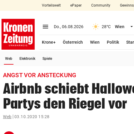
Vorteilswelt
ePaper
Community
Gewinns
close
Schließen
menu
Menü aufklappen
Do., 06.08.2026
28°C
Wien
Abonnieren
Krone+
Österreich
Wien
Politik
Star
account_circle
arrow_right
Anmelden
(ausgewählt)
Web
Elektronik
Spiele
pin_drop
arrow_right
Bundesland auswäh
Wien
ANGST VOR ANSTECKUNG
bookmark
Merkliste
Airbnb schiebt Hallo
Partys den Riegel vor
Suchbegriff
search
eingeben
Web
03.10.2020 15:28