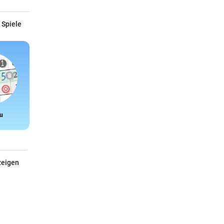
 Spiele
u
Snake
zeigen