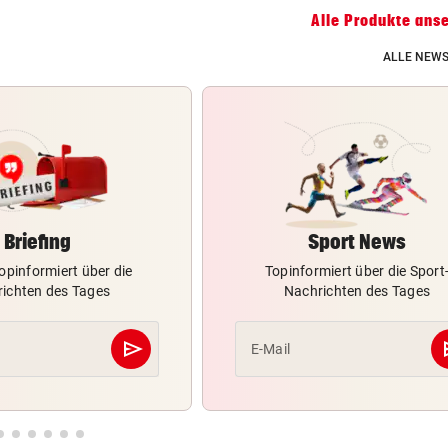
Alle Produkte ans
ALLE NEWS
Briefing
Sport News
opinformiert über die
Topinformiert über die Sport
ichten des Tages
Nachrichten des Tages
send
s
E-Mail
Abschicken