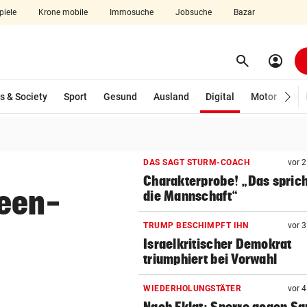
piele
Krone mobile
Immosuche
Jobsuche
Bazar
search
account_circle
Menü aufklappen
Suchen
(ausgewählt)
s & Society
Sport
Gesund
Ausland
Digital
Motor
Wir
len
DAS SAGT STURM-COACH
vor 
Charakterprobe! „Das sprich
ween-
die Mannschaft“
TRUMP BESCHIMPFT IHN
vor 
Israelkritischer Demokrat
triumphiert bei Vorwahl
WIEDERHOLUNGSTÄTER
vor 