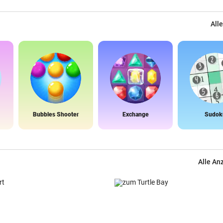
Alle
Bubbles Shooter
Exchange
Sudok
Alle An