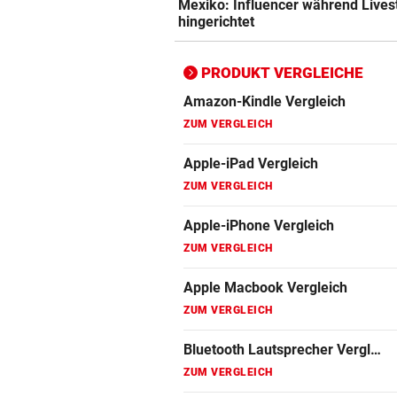
Mexiko: Influencer während Live
ZUM VERGLEICH
hingerichtet
Bluetooth Lautsprecher Vergleich
ZUM VERGLEICH
PRODUKT VERGLEICHE
DSL Speedtest
ZUM VERGLEICH
Fernseher Vergleich
ZUM VERGLEICH
Fritz Repeater Vergleich
ZUM VERGLEICH
Gaming Laptop Vergleich
ZUM VERGLEICH
Grafikkarten Vergleich
ZUM VERGLEICH