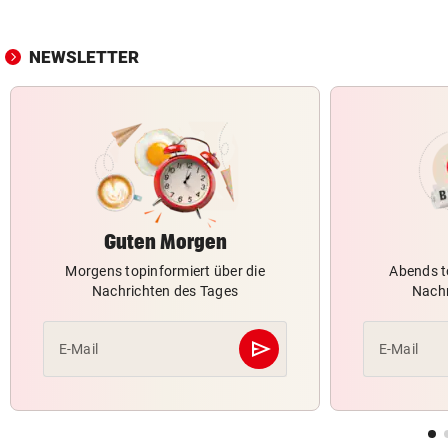
NEWSLETTER
Guten Morgen
Morgens topinformiert über die
Abends t
Nachrichten des Tages
Nachr
send
E-Mail
E-Mail
Abschicken