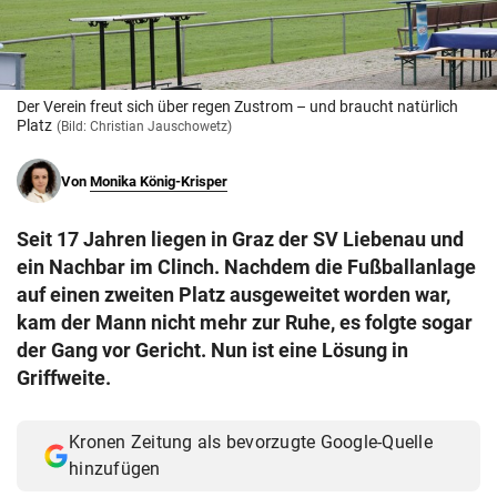
© Krone Multimedia GmbH & Co KG 2026
Muthgasse 2, 1190 Wien
Der Verein freut sich über regen Zustrom – und braucht natürlich
Platz
(Bild: Christian Jauschowetz)
Von
Monika König-Krisper
Seit 17 Jahren liegen in Graz der SV Liebenau und
ein Nachbar im Clinch. Nachdem die Fußballanlage
auf einen zweiten Platz ausgeweitet worden war,
kam der Mann nicht mehr zur Ruhe, es folgte sogar
der Gang vor Gericht. Nun ist eine Lösung in
Griffweite.
Kronen Zeitung als bevorzugte Google-Quelle
hinzufügen