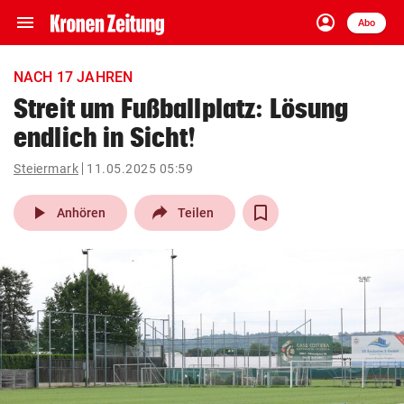
menu
account_circle
Navigation
Anmelden
Abo
close
Schließen
ein-/ausklappen
NACH 17 JAHREN
Abonnieren
Streit um Fußballplatz: Lösung
endlich in Sicht!
account_circle
arrow_right
Anmelden
Steiermark
11.05.2025 05:59
pin_drop
arrow_right
Bundesland auswäh
Wien
play_arrow
Anhören
Teilen
bookmark
Merkliste
Suchbegriff
search
eingeben