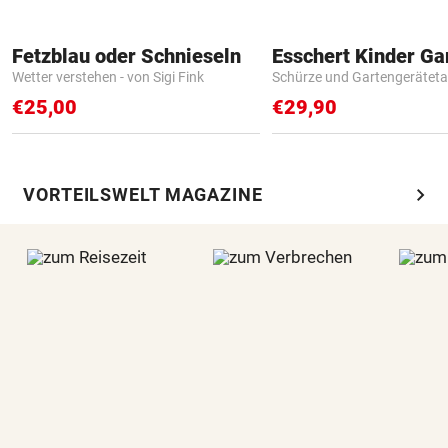
Fetzblau oder Schnieseln
Wetter verstehen - von Sigi Fink
Schürze und Gartengerätet
€25,00
€29,90
chevron_right
VORTEILSWELT MAGAZINE