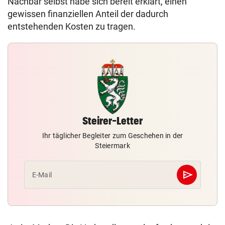
Nachbar selbst habe sich bereit erklärt, einen
gewissen finanziellen Anteil der dadurch
entstehenden Kosten zu tragen.
Steirer-Letter
Ihr täglicher Begleiter zum Geschehen in der
Steiermark
send
E-Mail
Abschicken