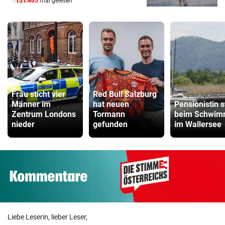
151.465
mal gelesen
Frau sticht vier
Red Bull Salzburg
Männer im
hat neuen
Pensionistin s
Zentrum Londons
Tormann
beim Schwi
nieder
gefunden
im Wallersee
Liebe Leserin, lieber Leser,