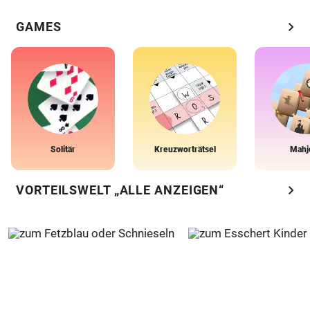
chevron_right
GAMES
Solitär
Kreuzworträtsel
Mahj
chevron_right
VORTEILSWELT „ALLE ANZEIGEN“