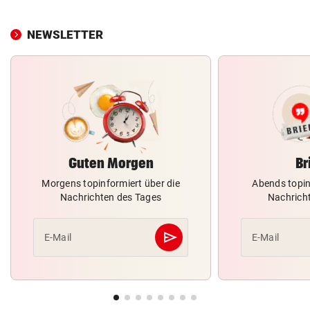
NEWSLETTER
Guten Morgen
Br
Morgens topinformiert über die
Abends topin
Nachrichten des Tages
Nachrich
send
E-Mail
E-Mail
Abschicken