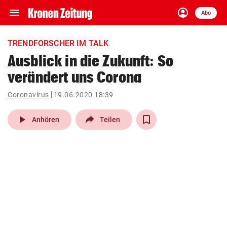
menu
account_circle
Navigation
Anmelden
Abo
close
Schließen
ein-/ausklappen
TRENDFORSCHER IM TALK
Abonnieren
Ausblick in die Zukunft: So
verändert uns Corona
account_circle
arrow_right
Anmelden
Coronavirus
19.06.2020 18:39
pin_drop
arrow_right
Bundesland auswäh
Wien
play_arrow
Anhören
Teilen
bookmark
Merkliste
Suchbegriff
search
eingeben