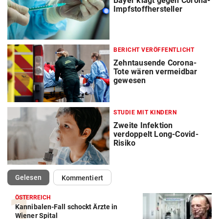
Bayer klagt gegen Corona-
Impfstoffhersteller
BERICHT VERÖFFENTLICHT
Zehntausende Corona-
Tote wären vermeidbar
gewesen
STUDIE MIT KINDERN
Zweite Infektion
verdoppelt Long-Covid-
Risiko
(ausgewählt)
Gelesen
Kommentiert
ÖSTERREICH
Kannibalen-Fall schockt Ärzte in
Wiener Spital