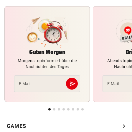
Guten Morgen
Br
Morgens topinformiert über die
Abends topin
Nachrichten des Tages
Nachrich
send
E-Mail
E-Mail
Abschicken
chevron_right
GAMES