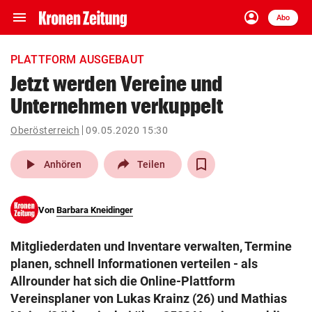
menu
account_circle
Navigation
Anmelden
Abo
close
Schließen
ein-/ausklappen
PLATTFORM AUSGEBAUT
Abonnieren
Jetzt werden Vereine und
Unternehmen verkuppelt
account_circle
arrow_right
Anmelden
Oberösterreich
09.05.2020 15:30
pin_drop
arrow_right
Bundesland auswäh
Wien
play_arrow
Anhören
Teilen
bookmark
Merkliste
Von
Barbara Kneidinger
Suchbegriff
search
Mitgliederdaten und Inventare verwalten, Termine
eingeben
planen, schnell Informationen verteilen - als
Allrounder hat sich die Online-Plattform
Vereinsplaner von Lukas Krainz (26) und Mathias