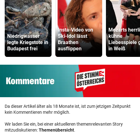
Insta-Video von
Mozarts herrl
Niedrigwasser
Ski-Idol lässt
kühne
legte Kriegstote in
Braathen
Liebesspiele 
Budapest frei
ausflippen
in Weiß
Da dieser Artikel älter als 18 Monate ist, ist zum jetzigen Zeitpunkt
kein Kommentieren mehr möglich.
Wir laden Sie ein, bei einer aktuelleren themenrelevanten Story
mitzudiskutieren:
Themenübersicht
.