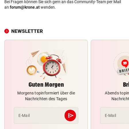
Bei Fragen können Sie sich gern an das Community-Team per Mail
an
forum@krone.at
wenden.
NEWSLETTER
Guten Morgen
Br
Morgens topinformiert über die
Abends topin
Nachrichten des Tages
Nachrich
send
E-Mail
E-Mail
Abschicken