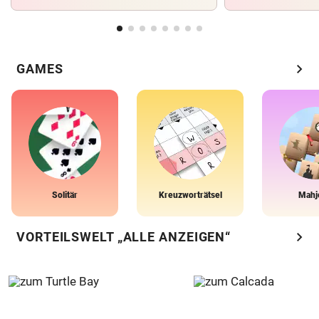
chevron_right
GAMES
Solitär
Kreuzworträtsel
Mahj
chevron_right
VORTEILSWELT „ALLE ANZEIGEN“