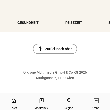
GESUNDHEIT
REISEZEIT
north
Zurück nach oben
© Krone Multimedia GmbH & Co KG 2026
Muthgasse 2, 1190 Wien
NaN%
home
pin_drop
Start
Mediathek
Region
Krone+