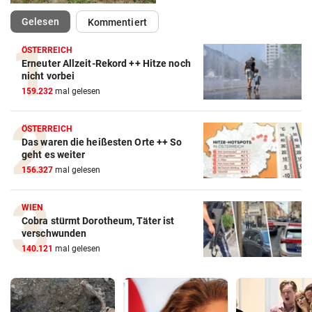
(ausgewählt)
Gelesen
Kommentiert
ÖSTERREICH
Erneuter Allzeit-Rekord ++ Hitze noch
nicht vorbei
159.232
mal gelesen
ÖSTERREICH
Das waren die heißesten Orte ++ So
geht es weiter
156.327
mal gelesen
WIEN
Cobra stürmt Dorotheum, Täter ist
verschwunden
140.121
mal gelesen