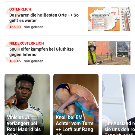
ÖSTERREICH
Das waren die heißesten Orte ++ So
geht es weiter
155.031
mal gelesen
NIEDERÖSTERREICH
500 Helfer kämpfen bei Gluthitze
gegen Inferno
138.451
mal gelesen
Vinicius Jr.
Knoll bei EM
verlängert bei
Achter vom Turm
„Im Ausland r
Real Madrid bis
++ Lotfi auf Rang
sie uns den r