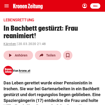
menu
account_circle
Navigation
Anmelden
Abo
close
Schließen
ein-/ausklappen
LEBENSRETTUNG
Abonnieren
In Bachbett gestürzt: Frau
reanimiert!
account_circle
arrow_right
Anmelden
Kärnten
20.03.2020 21:48
pin_drop
arrow_right
Bundesland auswäh
Wien
play_arrow
Anhören
Teilen
bookmark
Merkliste
Von
krone.at
Suchbegriff
search
Das Leben gerettet wurde einer Pensionistin in
eingeben
Irschen. Sie war bei Gartenarbeiten in ein Bachbett
gestürzt und dort regungslos liegen geblieben. Eine
Spaziergängerin (17) entdeckte die Frau und holte