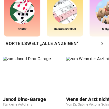
Solitär
Kreuzworträtsel
Mahj
chevron_right
VORTEILSWELT „ALLE ANZEIGEN“
Janod Dino-Garage
Für kleine Autofans
Von Dr. Sabine Viktoria Schn