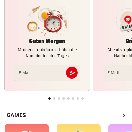
Guten Morgen
Br
Morgens topinformiert über die
Abends topin
Nachrichten des Tages
Nachrich
send
E-Mail
E-Mail
Abschicken
chevron_right
GAMES