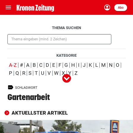
menu
account_circle
Navigation
Anmelden
Abo
close
Schließen
ein-/ausklappen
Aufklappen
THEMA SUCHEN
Abonnieren
(Pflichtfeld)
account_circle
arrow_right
Anmelden
KATEGORIE
pin_drop
arrow_right
Bundesland auswäh
Wien
(ausgewählt)
A-Z
#
A
B
C
D
E
F
G
H
I
J
K
L
M
N
O
P
Q
R
S
T
U
V
W
X
Y
Z
Alle
Person
Ort
Schlagwort
Organisation
(ausgewählt)
bookmark
Merkliste
SCHLAGWORT
Produkt
Ereignis
Gartenarbeit
Suchbegriff
search
eingeben
AKTUELLSTER ARTIKEL