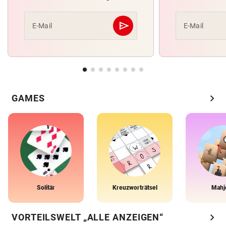
send
E-Mail
E-Mail
Abschicken
chevron_right
GAMES
Solitär
Kreuzworträtsel
Mahj
chevron_right
VORTEILSWELT „ALLE ANZEIGEN“