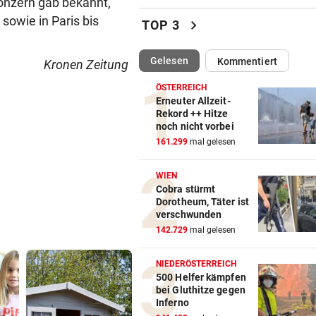
onzern gab bekannt,
Sieg! Erfolgreiches Debüt fü
sowie in Paris bis
chevron_right
TOP 3
Senft in Karlsruhe
(ausgewählt)
Gelesen
Kommentiert
Kronen Zeitung
BUNDESLIGA IM TICKER
vor ein
LIVE ab 17 Uhr: GAK gegen Au
ÖSTERREICH
Lustenau
Erneuter Allzeit-
Rekord ++ Hitze
noch nicht vorbei
ALLES WAR KLAR, DANN
vor 
161.299
mal gelesen
Überraschende Gründe: Tran
Drama um Ilzer-Ass!
WIEN
Cobra stürmt
GERICHTSENTSCHEIDUNG
vor 
Dorotheum, Täter ist
ÖAMTC nicht gerufen: 130 Eu
verschwunden
Strafe für Lenker
142.729
mal gelesen
NACH ARBEIT IM EINSATZ
vor 
NIEDERÖSTERREICH
60 Alarme zu Waldbränden i
500 Helfer kämpfen
bei Gluthitze gegen
einer Woche
Inferno