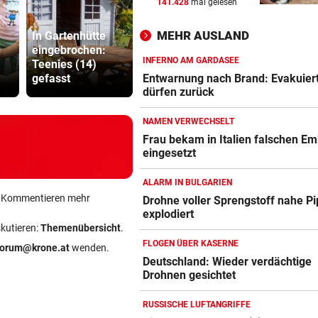
141.428
mal gelesen
NAMEN VERWECHSELT
vor 
Frau bekam in Italien falsch
MEHR AUSLAND
In Gartenhütte
Ruck-
Embryo eingesetzt
eingebrochen:
Polizisten-
Nachfolgeri
INFERNO AM GARDASEE
Teenies (14)
Mangel: „Es droht
war halt ei
DREIMAL SO VIELE KÜHE
vor 
gefasst
ein Kahlschlag!“
Herrenrund
Entwarnung nach Brand: Evakuier
Dürre bringt jetzt auch
dürfen zurück
Schlachthöfe ans Limit
NAMEN VERWECHSELT
STATT SCHACHGENIE
vor 
Frau bekam in Italien falschen E
eingesetzt
András Baka soll neuer Präs
Ungarns werden
ALARM IN BULGARIEN
ein Kommentieren mehr
Drohne voller Sprengstoff nahe Pi
explodiert
skutieren:
Themenübersicht
.
FLOGEN ÜBER KASERNE
forum@krone.at
wenden.
Deutschland: Wieder verdächtige
Drohnen gesichtet
RUSSISCHE LUFTANGRIFFE