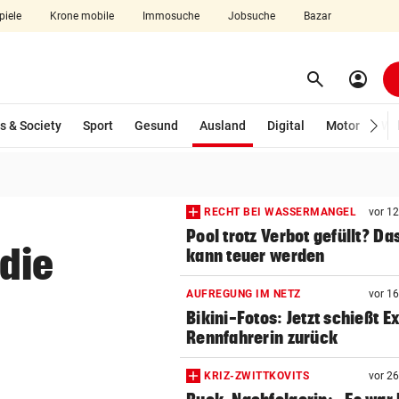
piele
Krone mobile
Immosuche
Jobsuche
Bazar
search
account_circle
Menü aufklappen
Suchen
(ausgewählt)
s & Society
Sport
Gesund
Ausland
Digital
Motor
Wir
len
RECHT BEI WASSERMANGEL
vor 1
Pool trotz Verbot gefüllt? Da
die
kann teuer werden
AUFREGUNG IM NETZ
vor 1
Bikini-Fotos: Jetzt schießt E
Rennfahrerin zurück
KRIZ-ZWITTKOVITS
vor 2