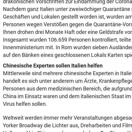
drakonischen Vorschriften zur Eindämmung der Corona
Nachdem ganz Italien unter zweiwöchiger Quarantäne 
Geschäften und Lokalen gestellt worden ist, wurden 
Personen wegen Verstößen gegen die Quarantäne-Vorsc
Ihnen drohen drei Monate Haft oder eine Geldstrafe von
Insgesamt wurden 106.659 Personen kontrolliert, teilte 
Innenministerium mit. In Rom wurden sieben Auslände
auf den Bänken eines geschlossenen Lokals Karten spi
Chinesische Experten sollen Italien helfen
Mittlerweile sind mehrere chinesische Experten in Ita
handelt es sich unter anderem um Ärzte, Krankenpfleg
Personen aus dem medizinischen Bereich, die aufgrund 
China im Einsatz waren und dem italienischen Staat i
Virus helfen sollen.
Weltweit werden immer mehr Veranstaltungen abgesa
Yorker Broadway die Lichter aus, Dreharbeiten und Fi