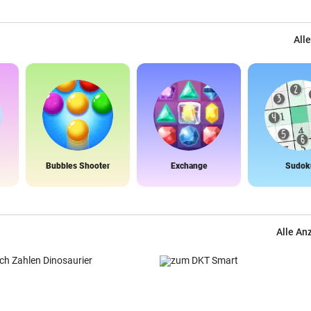
Alle
Bubbles Shooter
Exchange
Sudok
Alle An