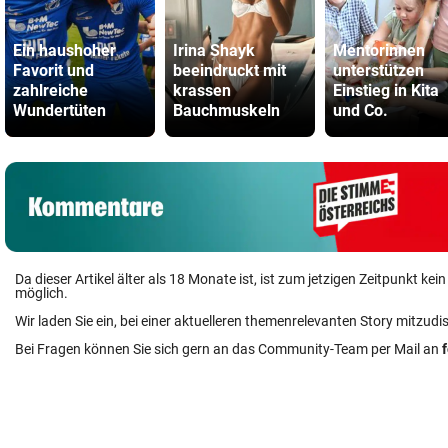
Ein haushoher
Irina Shayk
Mentorinnen
Favorit und
beeindruckt mit
unterstützen
zahlreiche
krassen
Einstieg in Kita
Wundertüten
Bauchmuskeln
und Co.
Da dieser Artikel älter als 18 Monate ist, ist zum jetzigen Zeitpunkt k
möglich.
Wir laden Sie ein, bei einer aktuelleren themenrelevanten Story mitzudi
Bei Fragen können Sie sich gern an das Community-Team per Mail an