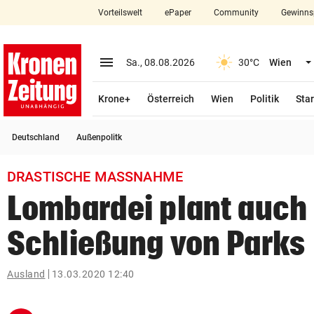
Vorteilswelt
ePaper
Community
Gewinns
close
Schließen
menu
Menü aufklappen
Sa., 08.08.2026
30°C
Wien
Abonnieren
Krone+
Österreich
Wien
Politik
Star
account_circle
arrow_right
Anmelden
Deutschland
Außenpolitk
pin_drop
arrow_right
Bundesland auswäh
Wien
DRASTISCHE MASSNAHME
bookmark
Merkliste
Lombardei plant auch 
Schließung von Parks
Suchbegriff
search
eingeben
Ausland
13.03.2020 12:40