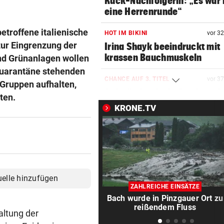
Ruck-Nachfolgerin: „Es war 
eine Herrenrunde“
troffene italienische
HOT IM BIKINI
vor 3
ur Eingrenzung der
Irina Shayk beeindruckt mit
krassen Bauchmuskeln
und Grünanlagen wollen
Quarantäne stehenden
CHANCE AUF 3. TITEL
vor 3
n Gruppen aufhalten,
Schwärzler dreht Partie und 
ten.
ins Finale ein
KRONE.TV
MANDATAR ALARMIERT
vor 3
Polizisten-Mangel: „Es droht
Kahlschlag!“
HIER IM TICKER
vor 3
uelle hinzufügen
MotoGP: Sprintrennen in
ZAHLREICHE EINSÄTZE
Silverstone ab 17 Uhr LIVE
Bach wurde in Pinzgauer Ort zu
reißendem Fluss
altung der
INFERNO AM GARDASEE
vor 4