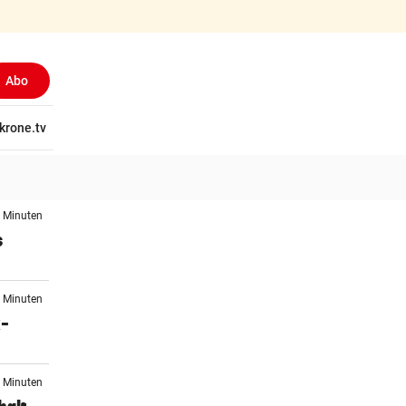
Abo
tschaft
krone.tv
Wissen
Gericht
Kolumnen
Freizeit
Reise
Ti
2 Minuten
s
6 Minuten
x-
6 Minuten