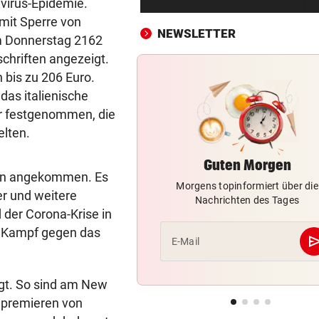
virus-Epidemie.
Entwarnung nach Brand:
mit Sperre von
Evakuierte dürfen zurück
NEWSLETTER
am Donnerstag 2162
SOMMERCUP 2026 LIVE:
vor 4
hriften angezeigt.
Hard um Platz drei – Kiel ge
 bis zu 206 Euro.
Luzern im Finale!
das italienische
r festgenommen, die
HERZOG & CO. IN AKTION
vor ein
elten.
LIVE: Legendentreffen! Rapi
gegen Werder Bremen
Guten Morgen
lien angekommen. Es
Morgens topinformiert über die
NACH WANDERUNG
vor ein
er und weitere
Nachrichten des Tages
22-Jährige erlitt auf Hochst
der Corona-Krise in
Schwächeanfall
m Kampf gegen das
se
E-Mail
AFLE TOP-SPIEL:
vor ein
LIVE: Vienna Vikings treffen 
gt. So sind am New
Wroclav Panthers
lmpremieren von
NACH ABSCHIED AUS RIED
vor ein