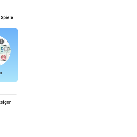
 Spiele
u
Snake
zeigen