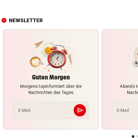
NEWSLETTER
Guten Morgen
Morgens topinformiert über die
Abends t
Nachrichten des Tages
Nachr
send
E-Mail
E-Mail
Abschicken