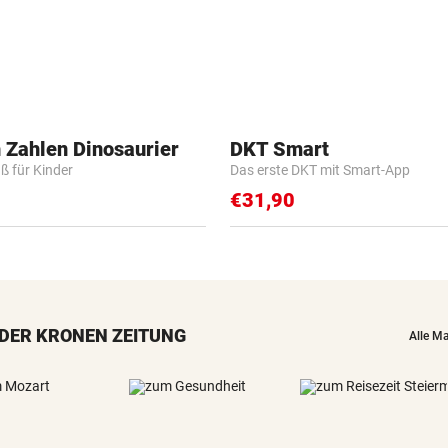
 Zahlen Dinosaurier
DKT Smart
ß für Kinder
Das erste DKT mit Smart-App
€31,90
DER KRONEN ZEITUNG
Alle M