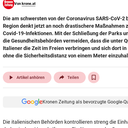
Von
krone.at
© Krone Multimedia GmbH & Co KG 2026
Muthgasse 2, 1190 Wien
Die am schwersten von der Coronavirus SARS-CoV-2 be
Region denkt jetzt an noch drastischere Maßnahmen z
Covid-19-Infektionen. Mit der Schließung der Parks 
die Gesundheitsbehörden vermeiden, dass die unter 
Italiener die Zeit im Freien verbringen und sich dort i
ohne die Sicherheitsdistanz von einem Meter einzuhal
play_arrow
Artikel anhören
Teilen
Kronen Zeitung als bevorzugte Google-Q
Die italienischen Behörden kontrollieren streng die Einh