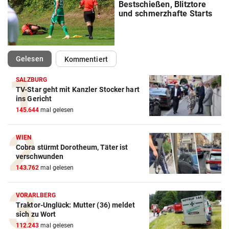
Bestschießen, Blitztore
und schmerzhafte Starts
(ausgewählt)
Gelesen
Kommentiert
SALZBURG
TV-Star geht mit Kanzler Stocker hart
ins Gericht
145.644
mal gelesen
WIEN
Cobra stürmt Dorotheum, Täter ist
verschwunden
143.762
mal gelesen
VORARLBERG
Traktor-Unglück: Mutter (36) meldet
sich zu Wort
112.243
mal gelesen