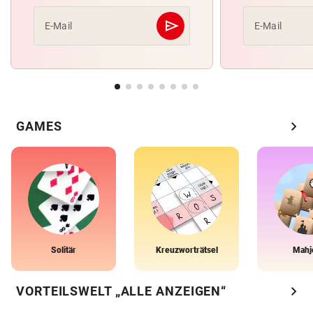
send
E-Mail
E-Mail
Abschicken
chevron_right
GAMES
Solitär
Kreuzworträtsel
Mahj
chevron_right
VORTEILSWELT „ALLE ANZEIGEN“