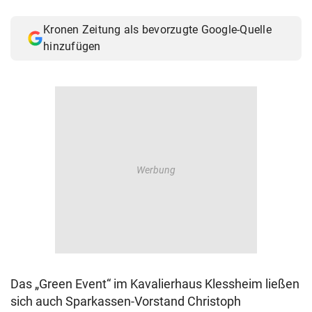
© Krone Multimedia GmbH & Co KG 2026
Muthgasse 2, 1190 Wien
Kronen Zeitung als bevorzugte Google-Quelle
hinzufügen
Das „Green Event“ im Kavalierhaus Klessheim ließen
sich auch Sparkassen-Vorstand Christoph