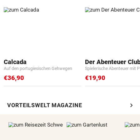
Calcada
Der Abenteuer Clu
Auf den portugiesischen Gehwegen
Spielerische Abenteuer mit P
€36,90
€19,90
chevron_right
VORTEILSWELT MAGAZINE