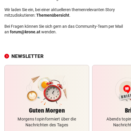
Wir laden Sie ein, bei einer aktuelleren themenrelevanten Story
mitzudiskutieren:
Themenübersicht
.
Bei Fragen können Sie sich gern an das Community-Team per Mail
an
forum@krone.at
wenden.
NEWSLETTER
Guten Morgen
Br
Morgens topinformiert über die
Abends topin
Nachrichten des Tages
Nachrich