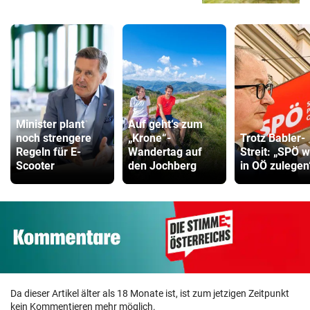
Minister plant
Auf geht‘s zum
noch strengere
„Krone“-
Trotz Babler-
Regeln für E-
Wandertag auf
Streit: „SPÖ w
Scooter
den Jochberg
in OÖ zulegen
Da dieser Artikel älter als 18 Monate ist, ist zum jetzigen Zeitpunkt
kein Kommentieren mehr möglich.