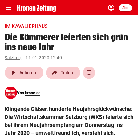
menu
account_circle
Navigation
Anmelden
Abo
close
Schließen
ein-/ausklappen
IM KAVALIERHAUS
Abonnieren
Die Kämmerer feierten sich grün
ins neue Jahr
account_circle
arrow_right
Anmelden
Salzburg
11.01.2020 12:40
pin_drop
arrow_right
Bundesland auswäh
Wien
play_arrow
Anhören
Teilen
bookmark
Merkliste
Von
krone.at
Suchbegriff
search
Klingende Gläser, hunderte Neujahrsglückwünsche:
eingeben
Die Wirtschaftskammer Salzburg (WKS) feierte sich
bei ihrem Neujahrsempfang am Donnerstag ins
Jahr 2020 – umweltfreundlich, versteht sich.