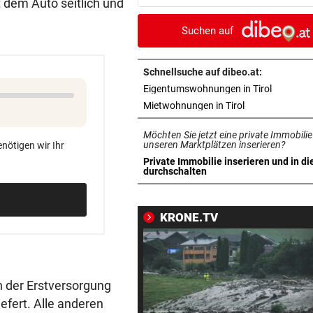
t dem Auto seitlich und
Arbeit
Suchen auf
UNFALL IN THALGAU
vor 3
Radlerin (32) starb nach Koll
mit Kipplaster
Schnellsuche auf dibeo.at:
in neuem 
Eigentumswohnungen in Tirol
„NICHT WIEDERERKANNT!“
vor ein
in neuem Tab ö
Mietwohnungen in Tirol
John Goodman: Supermarkt-
Möchten Sie jetzt eine private Immobilie
Selfie lässt Fans staunen
unseren Marktplätzen inserieren?
nötigen wir Ihr
Private Immobilie inserieren und in di
ERLAUBT, WAS GEFÄLLT
vor ein
in neuem Tab öffnen
durchschalten
Flip-Flops am Steuer – darf 
das wirklich?
KRONE.TV
PINKELNIG VOR COMEBACK
vor ein
„Habe so viel Kraft wie scho
lange nicht mehr“
h der Erstversorgung
„AM BODEN ZERSTÖRT“
vor 
efert. Alle anderen