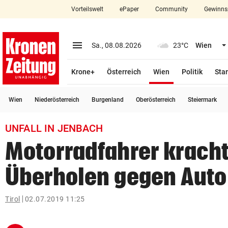
Vorteilswelt
ePaper
Community
Gewinns
close
Schließen
menu
Menü aufklappen
Sa., 08.08.2026
23°C
Wien
Abonnieren
(ausgewählt)
Krone+
Österreich
Wien
Politik
Star
account_circle
arrow_right
Anmelden
Wien
Niederösterreich
Burgenland
Oberösterreich
Steiermark
pin_drop
arrow_right
Bundesland auswäh
Wien
UNFALL IN JENBACH
bookmark
Merkliste
Motorradfahrer krach
Überholen gegen Auto
Suchbegriff
search
eingeben
Tirol
02.07.2019 11:25