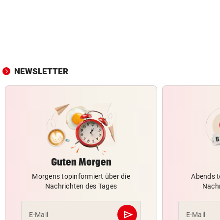
NEWSLETTER
Guten Morgen
Morgens topinformiert über die
Abends t
Nachrichten des Tages
Nachr
send
E-Mail
E-Mail
Abschicken