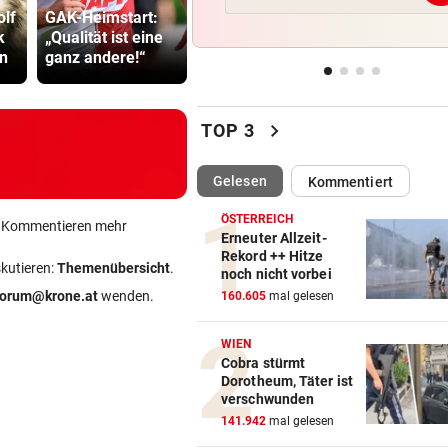
Wieder in der Klinik: Große 
olf
GAK-Heimstart:
geworfen: „Kein
Strittiger K
um König Harald
k
„Qualität ist eine
Anspruch auf
Sager: Abe
n
ganz andere!“
Sitz“
recht hat …
„DESOLATE SITUATION“
vor 
Sex-Massagen-Skandal:
chevron_right
Südkorea entschuldigt sich
TOP 3
STREIT GEHT WEITER
vor 
(ausgewählt)
Gelesen
Kommentiert
Richter aus Zug geworfen: „
Anspruch auf Sitz“
ÖSTERREICH
ein Kommentieren mehr
Erneuter Allzeit-
Rekord ++ Hitze
„KRONE“-KOMMENTARE
vor 
skutieren:
Themenübersicht
.
noch nicht vorbei
Strittiger Kanzler-Sager: Ab
forum@krone.at
wenden.
160.605
mal gelesen
er recht hat …
WIEN
Cobra stürmt
Dorotheum, Täter ist
verschwunden
141.942
mal gelesen