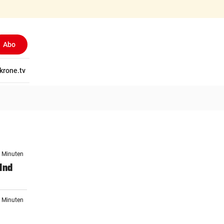
Abo
tschaft
krone.tv
Wissen
Gericht
Kolumnen
Freizeit
Reise
Ti
5 Minuten
lnd
0 Minuten