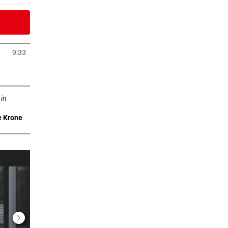
7 Minuten
ision
9:33
Tab öffnen
er Stunde
ffnen
 in
e Krone
er Stunde
man
er Stunde
n
2 Stunden