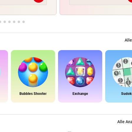
Alle
Bubbles Shooter
Exchange
Sudok
Alle An