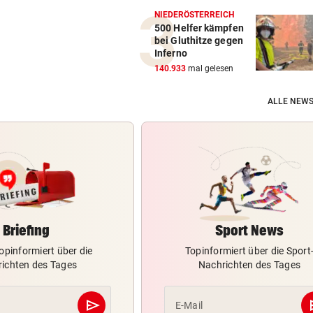
NIEDERÖSTERREICH
500 Helfer kämpfen
bei Gluthitze gegen
Inferno
140.933
mal gelesen
ALLE NEWS
Briefing
Sport News
opinformiert über die
Topinformiert über die Sport
ichten des Tages
Nachrichten des Tages
send
s
E-Mail
Abschicken