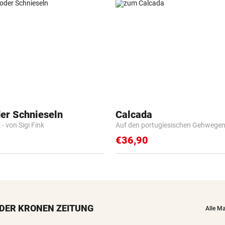
der Schnieseln
Calcada
- von Sigi Fink
Auf den portugiesischen Gehwege
€36,90
DER KRONEN ZEITUNG
Alle M