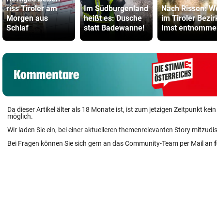
riss Tiroler am
Im Südburgenland
Nach Rissen: W
Morgen aus
heißt es: Dusche
im Tiroler Bezir
Schlaf
statt Badewanne!
Imst entnomme
Da dieser Artikel älter als 18 Monate ist, ist zum jetzigen Zeitpunkt k
möglich.
Wir laden Sie ein, bei einer aktuelleren themenrelevanten Story mitzudi
Bei Fragen können Sie sich gern an das Community-Team per Mail an