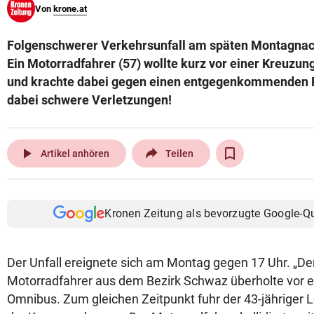
Von
krone.at
© Krone Multimedia GmbH & Co KG 2026
Muthgasse 2, 1190 Wien
Folgenschwerer Verkehrsunfall am späten Montagnac
Ein Motorradfahrer (57) wollte kurz vor einer Kreuzun
und krachte dabei gegen einen entgegenkommenden Pk
dabei schwere Verletzungen!
play_arrow
Artikel anhören
Teilen
Kronen Zeitung als bevorzugte Google-Q
Der Unfall ereignete sich am Montag gegen 17 Uhr. „Der
Motorradfahrer aus dem Bezirk Schwaz überholte vor e
Omnibus. Zum gleichen Zeitpunkt fuhr der 43-jähriger 