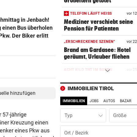
Großeltern getötet
TELEFON LÄUFT HEISS
vor 1
hmittag in Jenbach!
Mediziner verschiebt seine
g einen Bus überholen
Pension für Patienten
w. Der Biker erlitt
„ERSCHRECKENDE SZENEN“
vor 2
Brand am Gardasee: Hotel
geräumt, Urlauber fliehen
ACHT KILO TNT IM BODEN
vor 2
Schon wieder Sprengstoff in
beliebtem See gefunden
IMMOBILIEN TIROL
uelle hinzufügen
WURDE NUR 27 JAHRE ALT
vor 2
IMMOBILIEN
JOBS
AUTOS
BAZAR
Uganda trauert! Teamspieler
Überfall ermordet
 57-jährige
Typ
iner Kreuzung einen
„KRONE“-KOMMENTAR
vor 3
Lenker eines Pkw aus
Kinder, Kinder: Freude und