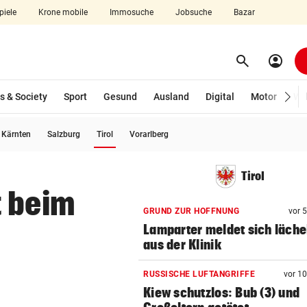
piele
Krone mobile
Immosuche
Jobsuche
Bazar
search
account_circle
Menü aufklappen
Suchen
s & Society
Sport
Gesund
Ausland
Digital
Motor
Wir
(ausgewählt)
Kärnten
Salzburg
Tirol
Vorarlberg
len
Tirol
t beim
GRUND ZUR HOFFNUNG
vor 
Lamparter meldet sich läche
aus der Klinik
RUSSISCHE LUFTANGRIFFE
vor 1
Kiew schutzlos: Bub (3) und