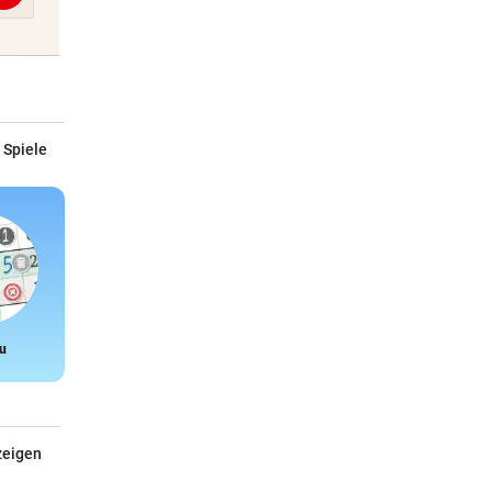
 Spiele
u
Snake
zeigen