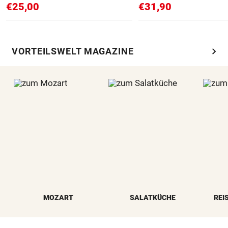
€25,00
€31,90
chevron_right
VORTEILSWELT MAGAZINE
MOZART
SALATKÜCHE
REI