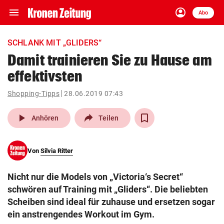
menu
account_circle
Navigation
Anmelden
Abo
close
Schließen
ein-/ausklappen
SCHLANK MIT „GLIDERS“
Abonnieren
Damit trainieren Sie zu Hause am
effektivsten
account_circle
arrow_right
Anmelden
Shopping-Tipps
28.06.2019 07:43
pin_drop
arrow_right
Bundesland auswäh
Wien
play_arrow
Anhören
Teilen
bookmark
Merkliste
Von
Silvia Ritter
Suchbegriff
search
Nicht nur die Models von „Victoria‘s Secret“
eingeben
schwören auf Training mit „Gliders“. Die beliebten
Scheiben sind ideal für zuhause und ersetzen sogar
ein anstrengendes Workout im Gym.