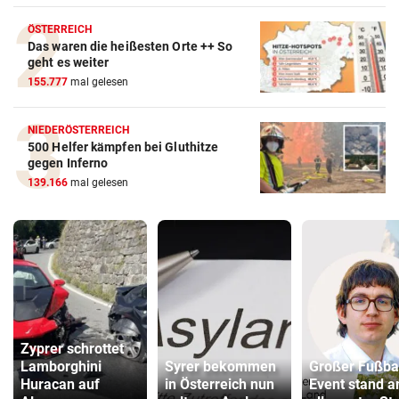
ÖSTERREICH
Das waren die heißesten Orte ++ So
geht es weiter
155.777
mal gelesen
NIEDERÖSTERREICH
500 Helfer kämpfen bei Gluthitze
gegen Inferno
139.166
mal gelesen
Zyprer schrottet
Lamborghini
Syrer bekommen
Großer Fußbal
Huracan auf
in Österreich nun
Event stand a