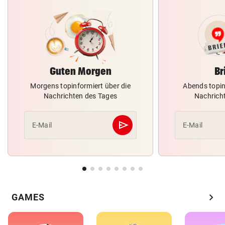
Guten Morgen
Br
Morgens topinformiert über die
Abends topin
Nachrichten des Tages
Nachrich
send
E-Mail
E-Mail
Abschicken
chevron_right
GAMES