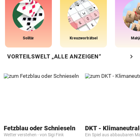
Solitär
Kreuzworträtsel
Mahj
chevron_right
VORTEILSWELT „ALLE ANZEIGEN“
Fetzblau oder Schnieseln
Wetter verstehen - von Sigi Fink
Ein Spiel aus abbaubaren Ma