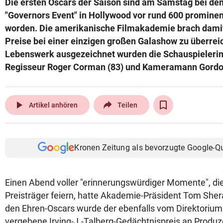
Die ersten Oscars der Saison sind am Samstag bei dem
© Krone Multimedia GmbH & Co KG 2026
"Governors Event" in Hollywood vor rund 600 promine
Muthgasse 2, 1190 Wien
worden. Die amerikanische Filmakademie brach damit m
Preise bei einer einzigen großen Galashow zu überreic
Lebenswerk ausgezeichnet wurden die Schauspielerin 
Regisseur Roger Corman (83) und Kameramann Gordon 
play_arrow
Artikel anhören
Teilen
Kronen Zeitung als bevorzugte Google-Q
Einen Abend voller "erinnerungswürdiger Momente", die
Preisträger feiern, hatte Akademie-Präsident Tom She
den Ehren-Oscars wurde der ebenfalls vom Direktoriu
vergebene Irving-J.-Talberg-Gedächtnispreis an Produz