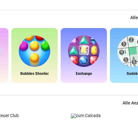
Alle
Bubbles Shooter
Exchange
Sudok
Alle An