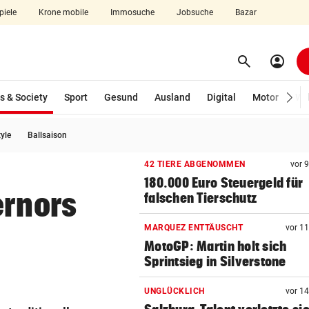
piele
Krone mobile
Immosuche
Jobsuche
Bazar
search
account_circle
Menü aufklappen
Suchen
(ausgewählt)
s & Society
Sport
Gesund
Ausland
Digital
Motor
Wir
tyle
Ballsaison
len
42 TIERE ABGENOMMEN
vor 
180.000 Euro Steuergeld für
ernors
falschen Tierschutz
MARQUEZ ENTTÄUSCHT
vor 1
MotoGP: Martin holt sich
Sprintsieg in Silverstone
UNGLÜCKLICH
vor 1