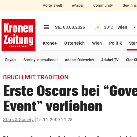
Vorteilswelt
ePaper
Community
Gewinns
close
Schließen
menu
Menü aufklappen
Sa., 08.08.2026
30°C
Wien
Abonnieren
Krone+
Österreich
Wien
Politik
Star
account_circle
arrow_right
Anmelden
Royals
Society International
Adabei Österreich
Adabei-TV
Star-S
pin_drop
arrow_right
Bundesland auswäh
Wien
BRUCH MIT TRADITION
bookmark
Merkliste
Erste Oscars bei “Gov
Event” verliehen
Suchbegriff
search
eingeben
Stars & Society
15.11.2009 21:28