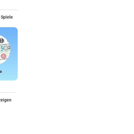
 Spiele
u
Snake
zeigen