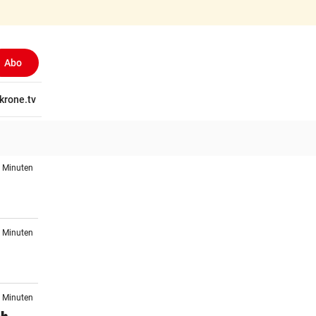
Abo
tschaft
krone.tv
Wissen
Gericht
Kolumnen
Freizeit
Reise
Ti
9 Minuten
1 Minuten
4 Minuten