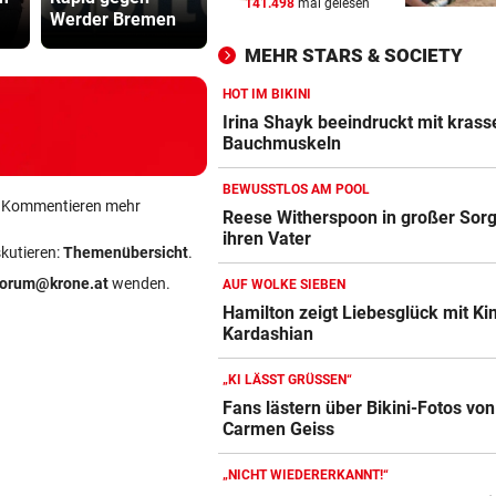
141.498
mal gelesen
MANDATAR ALARMIERT
vor 
Werder Bremen
Karlsruhe
Herrenrund
Polizisten-Mangel: „Es droht
MEHR STARS & SOCIETY
Kahlschlag!“
HOT IM BIKINI
INFERNO AM GARDASEE
vor 
Irina Shayk beeindruckt mit krass
Entwarnung nach Brand:
Bauchmuskeln
Evakuierte dürfen zurück
BEWUSSTLOS AM POOL
ein Kommentieren mehr
SOMMERCUP 2026 LIVE:
vor 
Reese Witherspoon in großer Sor
ihren Vater
Hard um Platz drei – Kiel ge
skutieren:
Themenübersicht
.
Luzern im Finale!
forum@krone.at
wenden.
AUF WOLKE SIEBEN
Hamilton zeigt Liebesglück mit Ki
Kardashian
„KI LÄSST GRÜSSEN“
Fans lästern über Bikini-Fotos von
Carmen Geiss
„NICHT WIEDERERKANNT!“