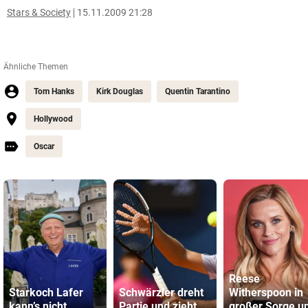
Stars & Society
15.11.2009 21:28
Ähnliche Themen
Tom Hanks
Kirk Douglas
Quentin Tarantino
Hollywood
Oscar
Reese
Starkoch Lafer
Schwärzler dreht
Witherspoon in
kann’s nicht
Partie und zieht
großer Sorge u