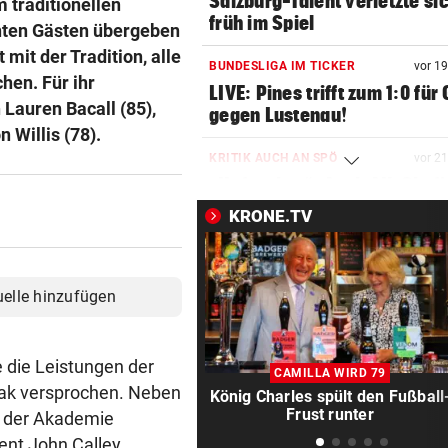
Salzburg-Talent verletzte si
 traditionellen
früh im Spiel
nten Gästen übergeben
it der Tradition, alle
BUNDESLIGA IM TICKER
vor 1
hen. Für ihr
LIVE: Pines trifft zum 1:0 für
Lauren Bacall (85),
gegen Lustenau!
Willis (78).
KRITIK AUCH AN SPÖ
vor 2
„Unfassbar“: Auch AK-Chefi
über Stocker empört
KRONE.TV
NEUE REGIONALLIGA
vor 3
„In die Top-4 zu kommen, wi
uelle hinzufügen
immens schwer!“
BÖSE ERINNERUNGEN
vor 4
 die Leistungen der
Mure im Valsertal: „Hier zeig
CAMILLA WIRD 79
Klimawandel“
rak versprochen. Neben
König Charles spült den Fußball
Frust runter
m der Akademie
RISKANTES MANÖVER
vor 4
ent John Calley