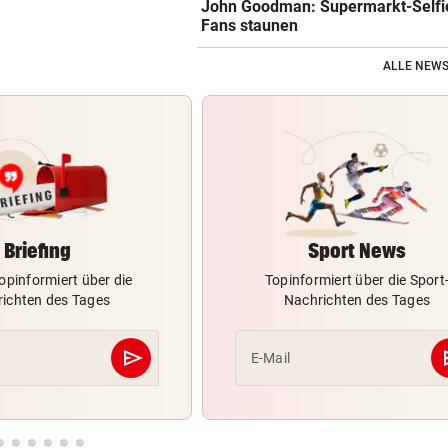
John Goodman: Supermarkt-Selfie
Fans staunen
ALLE NEWS
Briefing
Sport News
opinformiert über die
Topinformiert über die Sport
ichten des Tages
Nachrichten des Tages
send
s
E-Mail
Abschicken