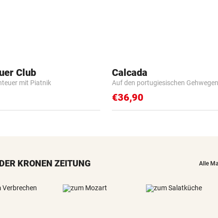
uer Club
Calcada
nteuer mit Piatnik
Auf den portugiesischen Gehwege
€36,90
DER KRONEN ZEITUNG
Alle M