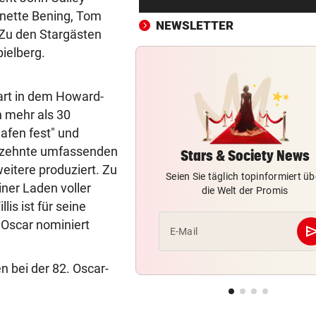
Biker bei Überholversuch au
nette Bening, Tom
L200 verunfallt
NEWSLETTER
 Zu den Stargästen
ielberg.
HERZOG & CO. IN AKTION
vor ein
LIVE: Legendentreffen! Rapi
gegen Werder Bremen
art in dem Howard-
n mehr als 30
RADFAHRERIN FAND WRACK
vor ein
lafen fest" und
Tödlicher Unfall wurde erst 
ahrzehnte umfassenden
Stunden entdeckt
Stars & Society News
eitere produziert. Zu
Seien Sie täglich topinformiert üb
VIER VERLETZTE
vor ein
iner Laden voller
die Welt der Promis
Autolenker fuhr absichtlich 
is ist für seine
Radfahrer an
n Oscar nominiert
se
E-Mail
GROSSER TRIUMPH
vor ein
n bei der 82. Oscar-
SIEG! Felix Gall gewinnt die
Burgos-Rundfahrt
RECHT BEI WASSERMANGEL
vor ein