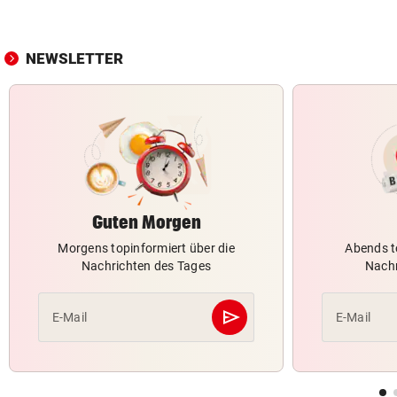
NEWSLETTER
Guten Morgen
Morgens topinformiert über die
Abends t
Nachrichten des Tages
Nachr
send
E-Mail
E-Mail
Abschicken