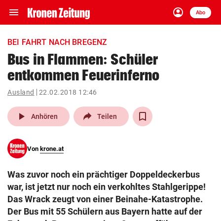
menu
account_circle
Navigation
Anmelden
Abo
close
Schließen
ein-/ausklappen
BEI FAHRT NACH BREGENZ
Abonnieren
Bus in Flammen: Schüler
entkommen Feuerinferno
account_circle
arrow_right
Anmelden
Ausland
22.02.2018 12:46
pin_drop
arrow_right
Bundesland auswäh
Wien
play_arrow
Anhören
Teilen
bookmark
Merkliste
Von
krone.at
Suchbegriff
search
Was zuvor noch ein prächtiger Doppeldeckerbus
eingeben
war, ist jetzt nur noch ein verkohltes Stahlgerippe!
Das Wrack zeugt von einer Beinahe-Katastrophe.
Der Bus mit 55 Schülern aus Bayern hatte auf der