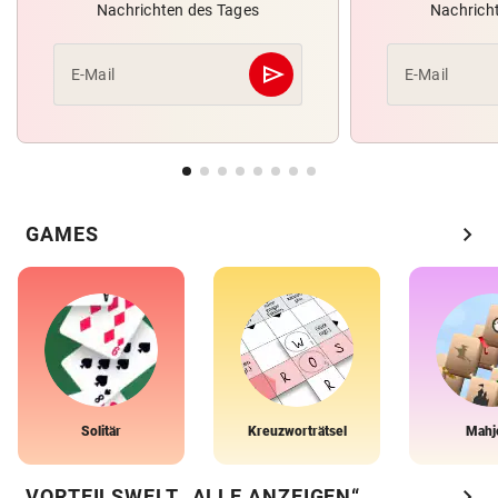
Nachrichten des Tages
Nachrich
send
E-Mail
E-Mail
Abschicken
chevron_right
GAMES
Solitär
Kreuzworträtsel
Mahj
chevron_right
VORTEILSWELT „ALLE ANZEIGEN“