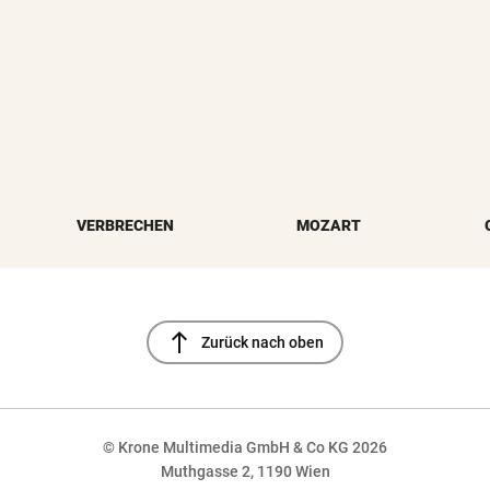
VERBRECHEN
MOZART
north
Zurück nach oben
© Krone Multimedia GmbH & Co KG 2026
Muthgasse 2, 1190 Wien