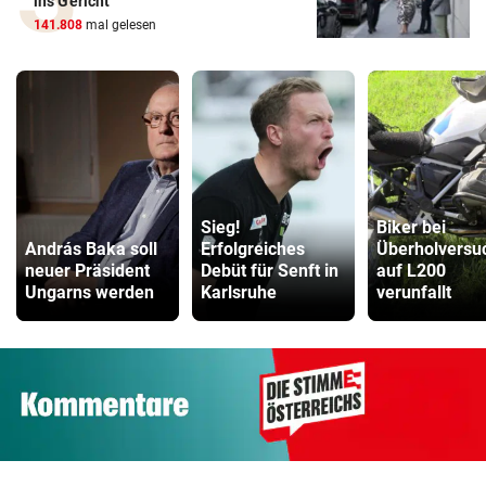
ins Gericht
141.808
mal gelesen
Sieg!
Biker bei
András Baka soll
Erfolgreiches
Überholversu
neuer Präsident
Debüt für Senft in
auf L200
Ungarns werden
Karlsruhe
verunfallt