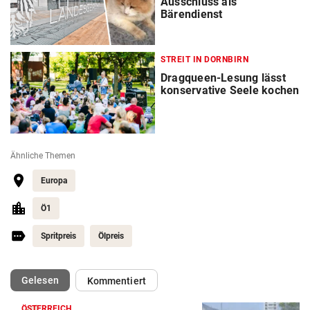
Ausschluss als
Bärendienst
STREIT IN DORNBIRN
Dragqueen-Lesung lässt
konservative Seele kochen
Ähnliche Themen
Europa
Ö1
Spritpreis
Ölpreis
(ausgewählt)
Gelesen
Kommentiert
ÖSTERREICH