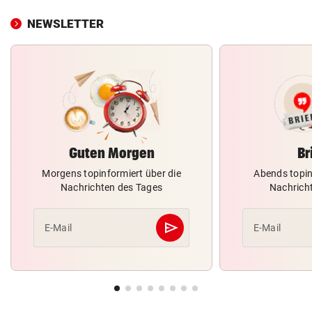
NEWSLETTER
Guten Morgen
Br
Morgens topinformiert über die
Abends topin
Nachrichten des Tages
Nachrich
send
E-Mail
E-Mail
Abschicken