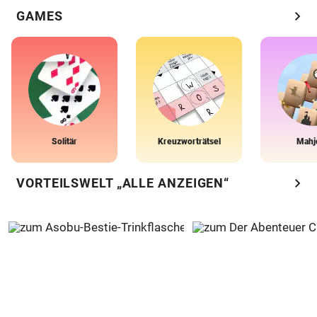
chevron_right
GAMES
Solitär
Kreuzworträtsel
Mahj
chevron_right
VORTEILSWELT „ALLE ANZEIGEN“