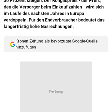
30 Prozent steigen. Der Rohgaspreis - der Preis,
© Krone Multimedia GmbH & Co KG 2026
den die Versorger beim Einkauf zahlen - wird sich
Muthgasse 2, 1190 Wien
im Laufe des nächsten Jahres in Europa
verdoppeln. Für den Endverbraucher bedeutet das
längerfristig hohe Gasrechnungen.
Kronen Zeitung als bevorzugte Google-Quelle
hinzufügen