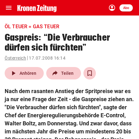
menu
account_circle
Navigation
Anmelden
Abo
close
Schließen
ein-/ausklappen
ÖL TEUER = GAS TEUER
Abonnieren
Gaspreis: “Die Verbraucher
dürfen sich fürchten”
account_circle
arrow_right
Anmelden
Österreich
17.07.2008 16:14
pin_drop
arrow_right
Bundesland auswäh
Wien
play_arrow
Anhören
Teilen
bookmark
Merkliste
Nach dem rasanten Anstieg der Spritpreise war es
ja nur eine Frage der Zeit - die Gaspreise ziehen an.
Suchbegriff
"Die Verbraucher dürfen sich fürchten", sagte der
search
eingeben
Chef der Energieregulierungsbehörde E-Control,
Walter Boltz, am Donnerstag. Und zwar davor, dass
im nächsten Jahr die Preise um mindestens 20 bis