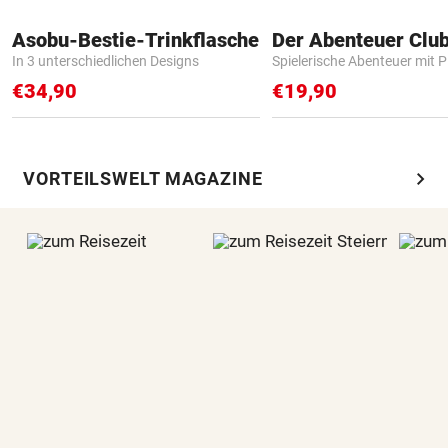
Asobu-Bestie-Trinkflasche
Der Abenteuer Clu
In 3 unterschiedlichen Designs
Spielerische Abenteuer mit P
€34,90
€19,90
chevron_right
VORTEILSWELT MAGAZINE