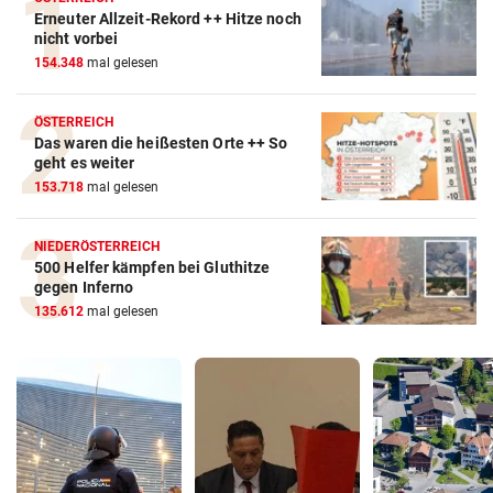
Erneuter Allzeit-Rekord ++ Hitze noch
nicht vorbei
154.348
mal gelesen
ÖSTERREICH
Das waren die heißesten Orte ++ So
geht es weiter
153.718
mal gelesen
NIEDERÖSTERREICH
500 Helfer kämpfen bei Gluthitze
gegen Inferno
135.612
mal gelesen