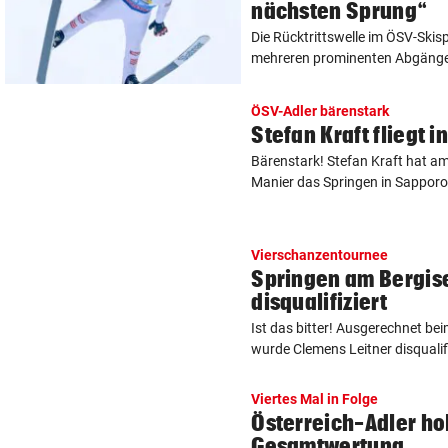
nächsten Sprung“
Die Rücktrittswelle im ÖSV-Ski
mehreren prominenten Abgängen
ÖSV-Adler bärenstark
Stefan Kraft fliegt 
Bärenstark! Stefan Kraft hat a
Manier das Springen in Sapporo f
Vierschanzentournee
Springen am Bergis
disqualifiziert
Ist das bitter! Ausgerechnet be
wurde Clemens Leitner disqualifi
Viertes Mal in Folge
Österreich-Adler ho
Gesamtwertung