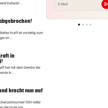
se
awid Kubacki ...
E-Mail
 abgebrochen!
tefan Kraft ist vorzeitig zum
er im ...
raft in
i!
raft hat mit dem Gewinn der
anze in ...
und kracht nun auf
erschanzentournee! ÖSV-Adler
 die Quali von ...