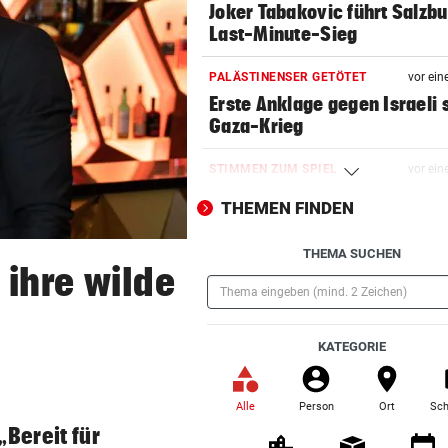
Joker Tabakovic führt Salzbu
Last-Minute-Sieg
PALÄSTINENSER GETÖTET
vor ein
Erste Anklage gegen Israeli s
Gaza-Krieg
STIMMEN ZUM SPIEL
vor ein
Sportboss Katzer: „Fahren
THEMEN FINDEN
superhappy nach Hause“
THEMA SUCHEN
ORKAN, KEIN STROM & CO
vor ein
 ihre wilde
Skurrilitäten in der Red Bull
häufen sich
(Pflichtfeld)
KATEGORIE
WASSERSPRINGEN
vor 
Knoll bei EM Achter vom Tur
Lotfi auf Rang 12!
Alle
Person
Ort
Sch
(ausgewählt)
„Bereit für
SCHON NÄCHSTE SAISON
vor 