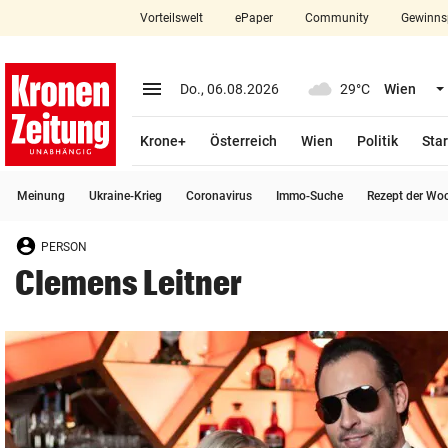
Vorteilswelt
ePaper
Community
Gewinns
close
Schließen
menu
Menü aufklappen
Do., 06.08.2026
29°C
Wien
Abonnieren
Krone+
Österreich
Wien
Politik
Star
account_circle
arrow_right
Anmelden
Meinung
Ukraine-Krieg
Coronavirus
Immo-Suche
Rezept der Wo
pin_drop
arrow_right
Bundesland auswäh
Wien
PERSON
bookmark
Merkliste
Clemens Leitner
Suchbegriff
search
eingeben