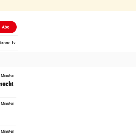
Abo
tschaft
krone.tv
Wissen
Gericht
Kolumnen
Freizeit
Reise
Ti
0 Minuten
 macht
8 Minuten
0 Minuten