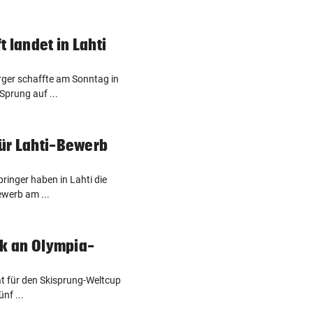
 landet in Lahti
urger schaffte am Sonntag in
Sprung auf ...
für Lahti-Bewerb
pringer haben in Lahti die
ewerb am ...
tik an Olympia-
at für den Skisprung-Weltcup
nf ...