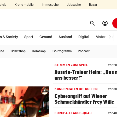
piele
Krone mobile
Immosuche
Jobsuche
Bazar
search
account_circle
Menü aufklappen
Suchen
s & Society
Sport
Gesund
Ausland
Digital
Motor
Wir
che
Ticketshop
Horoskop
TV-Programm
Podcast
len
STIMMEN ZUM SPIEL
vor 2
Austria-Trainer Helm: „Das
uns besser!“
KUNDENDATEN BETROFFEN
vor 3
Cyberangriff auf Wiener
Schmuckhändler Frey Wille
EUROPA-LEAGUE-QUALI
vor 4