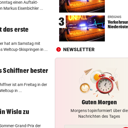
onntag einen Auftakt-
2 JAHRE LANG GETESTET
vor 
n Markus Eisenbichler ...
Drei Steirer tüfteln an der i
EREIGNIS
3
Boxershort
Verkehrsun
Niederöste
t das erste
DRAMATISCHE RETTUNG
vor 
„In der Wohnung war es ver
ler hat am Samstag mit
und stockfinster“
NEWSLETTER
 Weltcup-Skispringen in ...
CONFERENCE LEAGUE
vor 
Später Doppelschlag fixiert
 Schiffner bester
Rapid-Sieg in Estland
ffner ist am Freitag in der
eltcup in ...
Guten Morgen
in Wisla zu
Morgens topinformiert über die
Nachrichten des Tages
 Sommer-Grand-Prix der