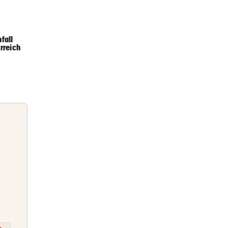
4 Stunden
dealen
fall
rreich
4 Stunden
raucht
4 Stunden
Briefing
Abends topinformiert über die
Nachrichten des Tages