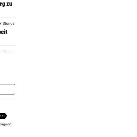
rg zu
er Stunde
eit
er Stunde
er Stunde
 Arena
2 Stunden
m ++
lagwort
2 Stunden