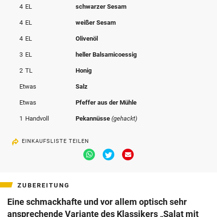
4
EL
schwarzer Sesam
4
EL
weißer Sesam
4
EL
Olivenöl
3
EL
heller Balsamicoessig
2
TL
Honig
Etwas
Salz
Etwas
Pfeffer aus der Mühle
1
Handvoll
Pekannüsse
(gehackt)
EINKAUFSLISTE TEILEN
Via
Via
Via
Whatsapp
Twitter
Email
teilen
teilen
teilen
ZUBEREITUNG
Eine schmackhafte und vor allem optisch sehr
ansprechende Variante des Klassikers „Salat mit