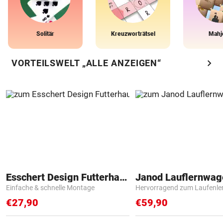
Solitär
Kreuzworträtsel
Mahj
chevron_right
VORTEILSWELT „ALLE ANZEIGEN“
Esschert Design Futterhaus
Janod Lauflernwa
Einfache & schnelle Montage
Hervorragend zum Laufenle
€27,90
€59,90