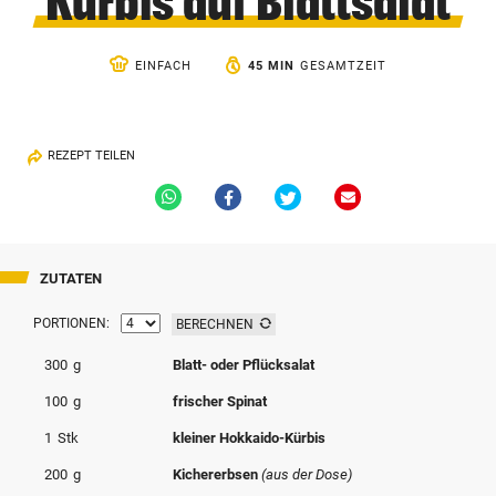
Kürbis auf Blattsalat
© Krone Multimedia GmbH & Co KG 2026
Muthgasse 2, 1190 Wien
EINFACH
45 MIN
GESAMTZEIT
REZEPT TEILEN
Via
Via
Via
Via
Whatsapp
Facebook
Twitter
Email
teilen
teilen
teilen
teilen
ZUTATEN
PORTIONEN:
BERECHNEN
300
g
Blatt- oder Pflücksalat
100
g
frischer Spinat
1
Stk
kleiner Hokkaido-Kürbis
200
g
Kichererbsen
(aus der Dose)