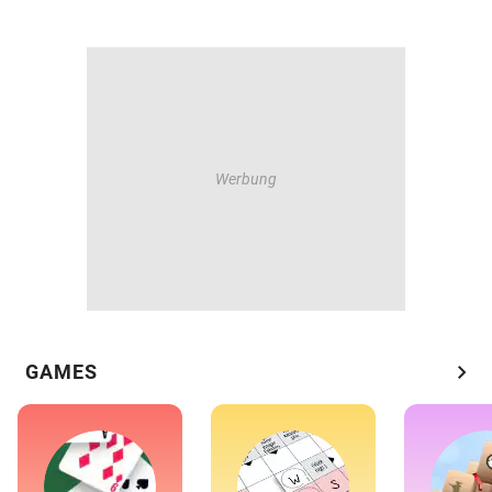
chevron_right
GAMES