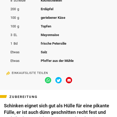
8
Scheibe
Kochschinken
© Krone Multimedia GmbH & Co KG 2026
200
g
Erdäpfel
Muthgasse 2, 1190 Wien
100
g
geriebener Käse
100
g
Topfen
3
EL
Mayonnaise
1
Bd
frische Petersilie
Etwas
Salz
Etwas
Pfeffer aus der Mühle
EINKAUFSLISTE TEILEN
Via
Via
Via
Whatsapp
Twitter
Email
teilen
teilen
teilen
ZUBEREITUNG
Schinken eignet sich gut als Hülle für eine pikante
Fülle, er ist auch dünn geschnitten recht fest und