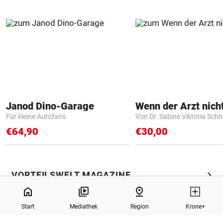
Janod Dino-Garage
Für kleine Autofans
Von Dr. Sabine Viktoria Schn
€64,90
€30,00
chevron_right
VORTEILSWELT MAGAZINE
NaN%
home
pin_drop
Start
Mediathek
Region
Krone+