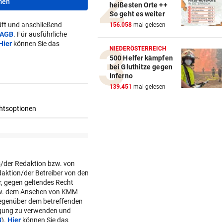
men
heißesten Orte ++
Kinderverbot in Studio: Viel 
So geht es weiter
für Betreiberin
ft und anschließend
156.058
mal gelesen
AGB
. Für ausführliche
Hier
können Sie das
ERHÖHTE WERTE:
NIEDERÖSTERREICH
Der nächste Badesee muss j
500 Helfer kämpfen
bei Gluthitze gegen
geschlossen werden
Inferno
139.451
mal gelesen
SCHWIMM-EM IN PARIS
Halbfinal-Aus für Luca Karl 
K.o.-Sprintbewerb
„KANN DAS JEMAND ...“
Insta-Video von Ski-Idol läs
Braathen ausflippen
NA MAHLZEIT!
Nordkorea empfiehlt Hundef
gegen die Hitze