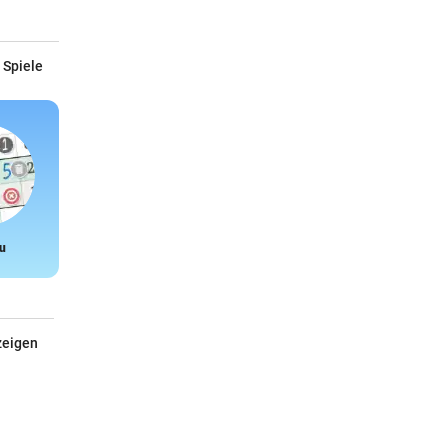
 Spiele
u
Snake
zeigen