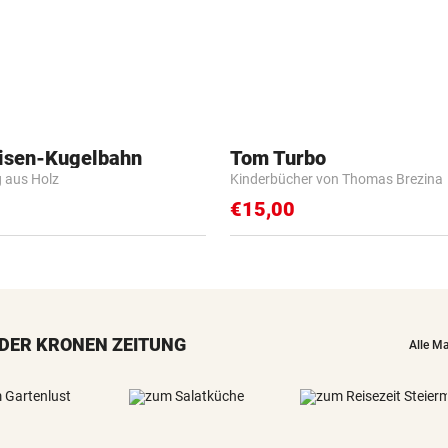
isen-Kugelbahn
Tom Turbo
g aus Holz
Kinderbücher von Thomas Brezina
€15,00
DER KRONEN ZEITUNG
Alle M