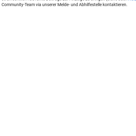
User-Beiträge geben nicht notwendigerweise die Meinung des Betreiber
Krone Multimedia (KMM) wieder. In diesem Sinne distanziert sich die Re
Inhalten in diesem Diskussionsforum. KMM behält sich insbesondere vo
verstoßende, den guten Sitten oder der
Netiquette
widersprechende bz
zuwiderlaufende Beiträge zu löschen, diesbezüglichen Schadenersatz 
User geltend zu machen, die Nutzer-Daten zu Zwecken der Rechtsverfo
strafrechtlich relevante Beiträge zur Anzeige zu bringen (siehe auch
AG
Community-Team via unserer Melde- und Abhilfestelle kontaktieren.