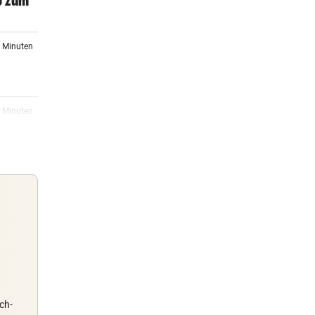
o zum
1 Minuten
1 Minuten
sten
2 Minuten
iert
4 Minuten
Guten Morgen
Die
Morgens topinformiert über die
Nachrichten des Tages
ch-
5 Minuten