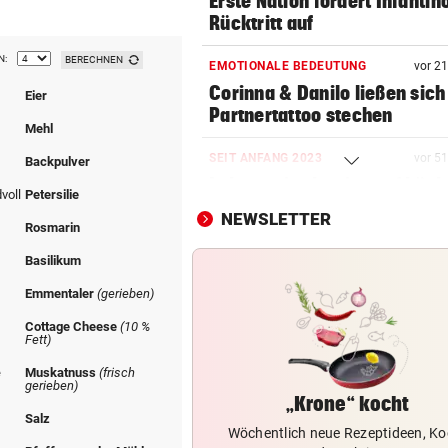
Erste Nation fordert Infantin
Rücktritt auf
N:
BERECHNEN
EMOTIONALE BEDEUTUNG
vor 2
Corinna & Danilo ließen sich
Eier
Partnertattoo stechen
Mehl
SEIT ANFANG 2023
vor 5
Backpulver
Lebensmittelpreise auf höch
voll
Petersilie
Stand geklettert
NEWSLETTER
Rosmarin
AUSSAGE ÜBER KINDER
vor 5
Basilikum
Steirische ÖVP-Chefin kritis
Emmentaler
(gerieben)
den Bundeskanzler
Cottage Cheese
(10 %
Fett)
„WERMUTSTROPFEN“
vor 5
Verletzter Salzburg-Kicker: 
e
Muskatnuss
(frisch
gerieben)
Diagnose ist da!
„Krone“ kocht
Salz
Wöchentlich neue Rezeptideen, Ko
SPRICHT ÜBER FAMILIE
vor 5