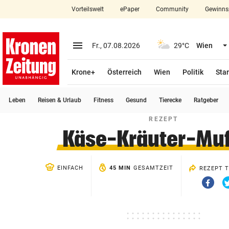
Vorteilswelt
ePaper
Community
Gewinns
close
Schließen
menu
Menü aufklappen
Fr., 07.08.2026
29°C
Wien
Abonnieren
Krone+
Österreich
Wien
Politik
Star
account_circle
arrow_right
Anmelden
Leben
Reisen & Urlaub
Fitness
Gesund
Tierecke
Ratgeber
pin_drop
arrow_right
Bundesland auswäh
Wien
REZEPT
Käse-Kräuter-Muf
bookmark
Merkliste
EINFACH
45 MIN
GESAMTZEIT
REZEPT T
Suchbegriff
search
Via
eingeben
Faceb
teilen