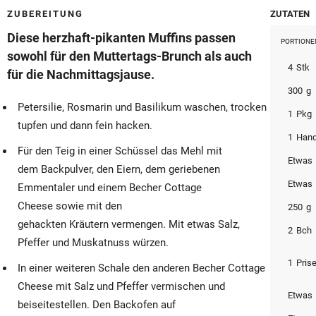
© Krone Multimedia GmbH & Co KG 2026
ZUBEREITUNG
ZUTATEN
Muthgasse 2, 1190 Wien
Diese herzhaft-pikanten Muffins passen
PORTIONE
sowohl für den Muttertags-Brunch als auch
4
Stk
für die Nachmittagsjause.
300
g
Petersilie, Rosmarin und Basilikum waschen, trocken
1
Pkg
tupfen und dann fein hacken.
1
Hand
Für den Teig in einer Schüssel das Mehl mit
Etwas
dem Backpulver, den Eiern, dem geriebenen
Etwas
Emmentaler und einem Becher Cottage
Cheese sowie mit den
250
g
gehackten Kräutern vermengen. Mit etwas Salz,
2
Bch
Pfeffer und Muskatnuss würzen.
1
Pris
In einer weiteren Schale den anderen Becher Cottage
Cheese mit Salz und Pfeffer vermischen und
Etwas
beiseitestellen. Den Backofen auf