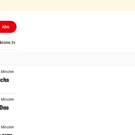
Abo
tschaft
krone.tv
Wissen
Gericht
Kolumnen
Freizeit
Reise
Ti
6 Minuten
ichs
4 Minuten
 Das
8 Minuten