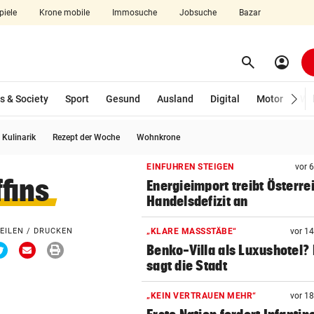
piele
Krone mobile
Immosuche
Jobsuche
Bazar
search
account_circle
Menü aufklappen
Suchen
s & Society
Sport
Gesund
Ausland
Digital
Motor
Wir
Kulinarik
Rezept der Woche
Wohnkrone
len
EINFUHREN STEIGEN
vor 
fins
Energieimport treibt Österre
Handelsdefizit an
EILEN / DRUCKEN
„KLARE MASSSTÄBE“
vor 1
Via
Via
Drucken
Benko-Villa als Luxushotel?
ook
Twitter
Email
teilen
teilen
sagt die Stadt
„KEIN VERTRAUEN MEHR“
vor 1