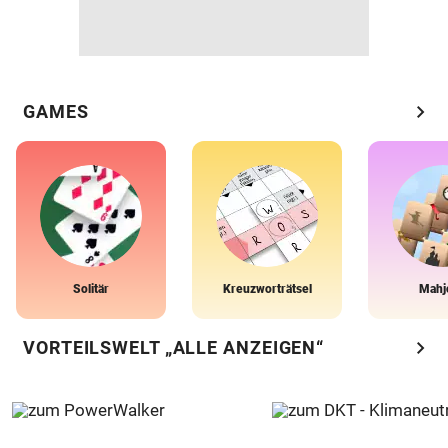
chevron_right
GAMES
Solitär
Kreuzworträtsel
Mahj
chevron_right
VORTEILSWELT „ALLE ANZEIGEN“