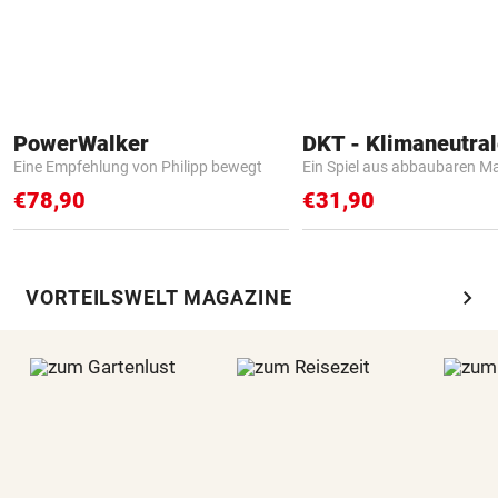
PowerWalker
Eine Empfehlung von Philipp bewegt
Ein Spiel aus abbaubaren Ma
€78,90
€31,90
chevron_right
VORTEILSWELT MAGAZINE