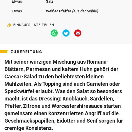
Etwas
Salz
Etwas
Weißer Pfeffer
(aus der Mühle)
EINKAUFSLISTE TEILEN
Via
Via
Via
Whatsapp
Twitter
Email
teilen
teilen
teilen
ZUBEREITUNG
Mit seiner würzigen Mischung aus Romana-
Blättern, Parmesan und kaltem Huhn gehört der
Caesar-Salad zu den beliebtesten kleinen
Mahlzeiten. Als Topping sind auch Garnelen oder
Speckwürfel erlaubt. Was den Salat so besonders
macht, ist das Dressing: Knoblauch, Sardellen,
Pfeffer, Zitrone und Worcestershiresauce starten
gemeinsam einen konzentrierten Angriff auf die
Geschmackspapillen, Eidotter und Senf sorgen für
cremige Konsistenz.