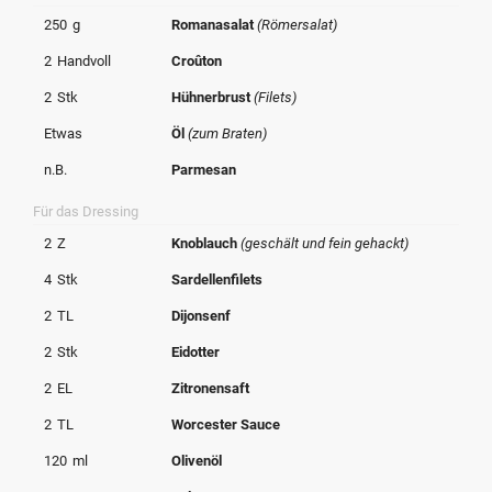
© Krone Multimedia GmbH & Co KG 2026
250
g
Romanasalat
(Römersalat)
Muthgasse 2, 1190 Wien
2
Handvoll
Croûton
2
Stk
Hühnerbrust
(Filets)
Etwas
Öl
(zum Braten)
n.B.
Parmesan
Für das Dressing
2
Z
Knoblauch
(geschält und fein gehackt)
4
Stk
Sardellenfilets
2
TL
Dijonsenf
2
Stk
Eidotter
2
EL
Zitronensaft
2
TL
Worcester Sauce
120
ml
Olivenöl