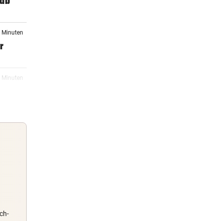
 ab
1 Minuten
r
1 Minuten
en
2 Minuten
zöne
2 Minuten
Guten Morgen
e
Morgens topinformiert über die
Nachrichten des Tages
ch-
2 Minuten