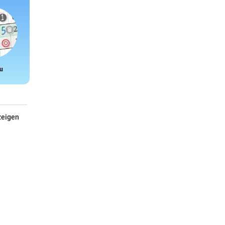
u
Snake
zeigen