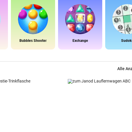
Bubbles Shooter
Exchange
Sudok
Alle An