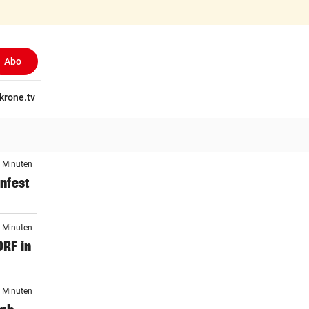
Abo
tschaft
krone.tv
Wissen
Gericht
Kolumnen
Freizeit
Reise
Ti
1 Minuten
infest
1 Minuten
ORF in
1 Minuten