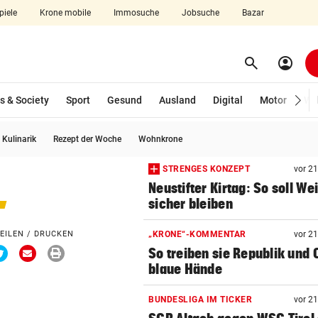
piele
Krone mobile
Immosuche
Jobsuche
Bazar
search
account_circle
Menü aufklappen
Suchen
s & Society
Sport
Gesund
Ausland
Digital
Motor
Wir
Kulinarik
Rezept der Woche
Wohnkrone
len
STRENGES KONZEPT
vor 2
Neustifter Kirtag: So soll We
sicher bleiben
EILEN / DRUCKEN
„KRONE“-KOMMENTAR
vor 2
Via
Via
Drucken
So treiben sie Republik und 
ook
Twitter
Email
teilen
teilen
blaue Hände
BUNDESLIGA IM TICKER
vor 2