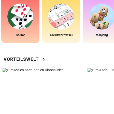
Solitär
Kreuzworträtsel
Mahjong
chevron_right
VORTEILSWELT