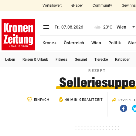
Vorteilswelt
ePaper
Community
Gewinns
close
Schließen
menu
Menü aufklappen
Fr., 07.08.2026
23°C
Wien
Abonnieren
Krone+
Österreich
Wien
Politik
Star
account_circle
arrow_right
Anmelden
Leben
Reisen & Urlaub
Fitness
Gesund
Tierecke
Ratgeber
pin_drop
arrow_right
Bundesland auswäh
Wien
REZEPT
Selleriesuppe
bookmark
Merkliste
EINFACH
40 MIN
GESAMTZEIT
REZEPT T
Suchbegriff
search
Via
eingeben
Faceb
teilen