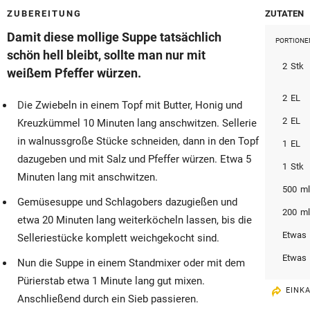
© Krone Multimedia GmbH & Co KG 2026
ZUBEREITUNG
ZUTATEN
Muthgasse 2, 1190 Wien
Damit diese mollige Suppe tatsächlich
PORTIONE
schön hell bleibt, sollte man nur mit
2
Stk
weißem Pfeffer würzen.
2
EL
Die Zwiebeln in einem Topf mit Butter, Honig und
2
EL
Kreuzkümmel 10 Minuten lang anschwitzen. Sellerie
in walnussgroße Stücke schneiden, dann in den Topf
1
EL
dazugeben und mit Salz und Pfeffer würzen. Etwa 5
1
Stk
Minuten lang mit anschwitzen.
500
m
Gemüsesuppe und Schlagobers dazugießen und
200
m
etwa 20 Minuten lang weiterköcheln lassen, bis die
Etwas
Selleriestücke komplett weichgekocht sind.
Etwas
Nun die Suppe in einem Standmixer oder mit dem
Pürierstab etwa 1 Minute lang gut mixen.
EINK
Anschließend durch ein Sieb passieren.