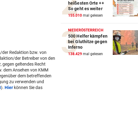
20 x iPhone 16 mit Krone Digi
heißesten Orte ++
Abo zu gewinnen!
So geht es weiter
155.010
mal gelesen
WOHL SCHWER VERLETZT
geste
„Sah sehr schlimm aus“ – S
NIEDERÖSTERREICH
um Salzburg-Kicker
500 Helfer kämpfen
s/der Redaktion bzw. von
bei Gluthitze gegen
daktion/der Betreiber von den
Inferno
r, gegen geltendes Recht
BULLEN-NOTEN IM DETAIL
geste
138.429
mal gelesen
w. dem Ansehen von KMM
Kapitän und „Zauber-
gegenüber dem betreffenden
Zawie“glänzten bei Salzburg
lgung zu verwenden und
B
).
Hier
können Sie das
STIMMEN ZUM SPIEL
geste
Austria-Trainer Helm: „Das
uns besser!“
KUNDENDATEN BETROFFEN
geste
Cyberangriff auf Wiener
Schmuckhändler Frey Wille
EUROPA-LEAGUE-QUALI
geste