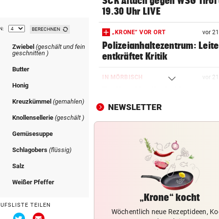
SCR Altach gegen WSG Tirol
19.30 Uhr LIVE
N:
BERECHNEN
„KRONE“ VOR ORT
vor 2
Polizeianhaltezentrum: Leite
Zwiebel
(geschält und fein
geschnitten )
entkräftet Kritik
Butter
IN MÖRBISCH
vor 2
Honig
Treffen Sie die Schlagerque
Andrea Berg live
Kreuzkümmel
(gemahlen)
NEWSLETTER
Knollensellerie
(geschält )
ELTERN SCHLUGEN ALARM
vor 2
Lottogewinner schickte obs
l
Gemüsesuppe
Bilder an Teenager
l
Schlagobers
(flüssig)
Salz
OKTOBERFEST 2026
vor 2
Leni Klum präsentiert eigen
Weißer Pfeffer
Dirndl-Kollektion
„Krone“ kocht
AUFSLISTE TEILEN
Wöchentlich neue Rezeptideen, Ko
„KRONE“-KOMMENTAR
vor 2
Via
Via