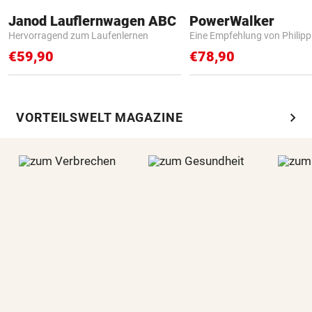
Janod Lauflernwagen ABC
PowerWalker
Hervorragend zum Laufenlernen
Eine Empfehlung von Philip
€59,90
€78,90
chevron_right
VORTEILSWELT MAGAZINE