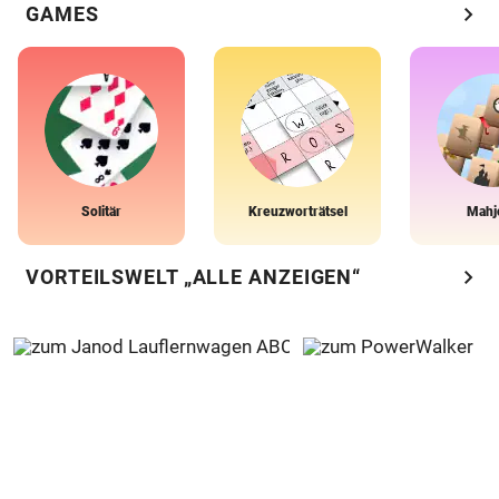
chevron_right
GAMES
Solitär
Kreuzworträtsel
Mahj
chevron_right
VORTEILSWELT „ALLE ANZEIGEN“