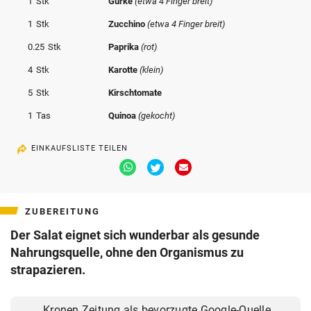
1
Stk
Gurke
(etwa 4 Finger breit)
© Krone Multimedia GmbH & Co KG 2026
1
Stk
Zucchino
(etwa 4 Finger breit)
Muthgasse 2, 1190 Wien
0.25
Stk
Paprika
(rot)
4
Stk
Karotte
(klein)
5
Stk
Kirschtomate
1
Tas
Quinoa
(gekocht)
EINKAUFSLISTE TEILEN
Via
Via
Via
Whatsapp
Twitter
Email
teilen
teilen
teilen
ZUBEREITUNG
Der Salat eignet sich wunderbar als gesunde
Nahrungsquelle, ohne den Organismus zu
strapazieren.
Kronen Zeitung als bevorzugte Google-Quelle