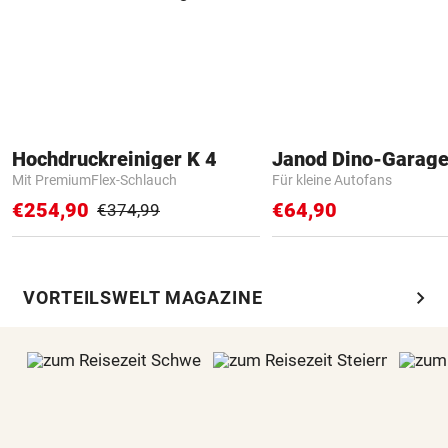
Hochdruckreiniger K 4
Janod Dino-Garag
Mit PremiumFlex-Schlauch
Für kleine Autofans
€254,90
€64,90
€374,99
chevron_right
VORTEILSWELT MAGAZINE