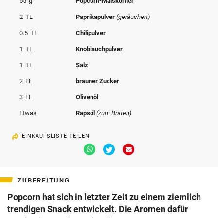
55
g
Popcorn-Maiskörner
© Krone Multimedia GmbH & Co KG 2026
2
TL
Paprikapulver
(geräuchert)
Muthgasse 2, 1190 Wien
0.5
TL
Chilipulver
1
TL
Knoblauchpulver
1
TL
Salz
2
EL
brauner Zucker
3
EL
Olivenöl
Etwas
Rapsöl
(zum Braten)
EINKAUFSLISTE TEILEN
Via
Via
Via
Whatsapp
Twitter
Email
teilen
teilen
teilen
ZUBEREITUNG
Popcorn hat sich in letzter Zeit zu einem ziemlich
trendigen Snack entwickelt. Die Aromen dafür