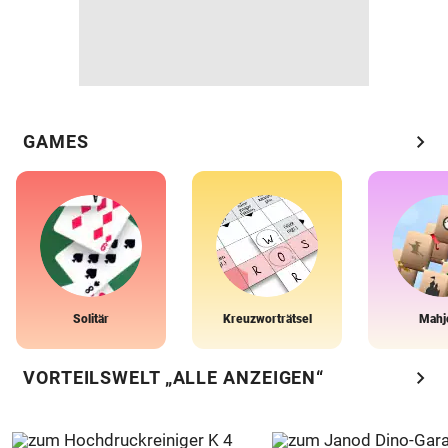
chevron_right
GAMES
Solitär
Kreuzworträtsel
Mahj
chevron_right
VORTEILSWELT „ALLE ANZEIGEN“