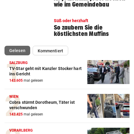
wie im Gemeindebau
Süß oder herzhaft
So zaubern Sie die
köstlichsten Muffins
(ausgewählt)
Gelesen
Kommentiert
SALZBURG
TV-Star geht mit Kanzler Stocker hart
ins Gericht
143.605
mal gelesen
WIEN
Cobra stürmt Dorotheum, Täter ist
verschwunden
143.425
mal gelesen
VORARLBERG