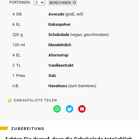
PORTIONEN:
BERECHNEN
© Krone Multimedia GmbH & Co KG 2026
Muthgasse 2, 1190 Wien
4
Stk
Avocado
(groß, reif)
6
EL
Kakaopulver
220
g
Schokolade
(vegan, geschmolzen)
120
ml
Mandelmilch
4
EL
Ahornsirup
2
TL
Vanilleextrakt
1
Prise
Salz
n.B.
Haselnuss
(zum Garnieren)
EINKAUFSLISTE TEILEN
Via
Via
Via
Whatsapp
Twitter
Email
teilen
teilen
teilen
ZUBEREITUNG