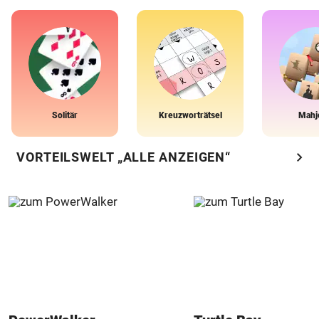
Solitär
Kreuzworträtsel
Mahj
chevron_right
VORTEILSWELT „ALLE ANZEIGEN“