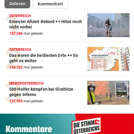
(ausgewählt)
Gelesen
Kommentiert
ÖSTERREICH
Erneuter Allzeit-Rekord ++ Hitze noch
nicht vorbei
157.246
mal gelesen
ÖSTERREICH
Das waren die heißesten Orte ++ So
geht es weiter
154.723
mal gelesen
NIEDERÖSTERREICH
500 Helfer kämpfen bei Gluthitze
gegen Inferno
137.950
mal gelesen