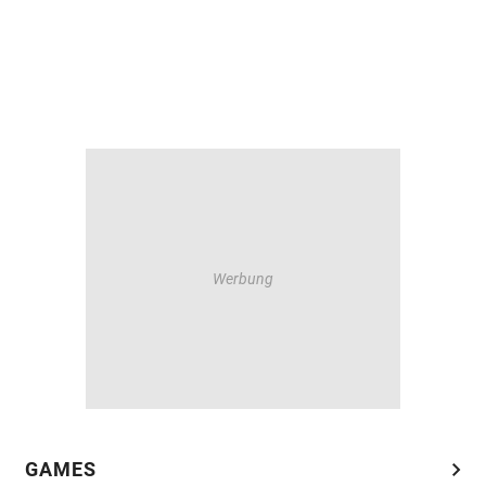
chevron_right
GAMES