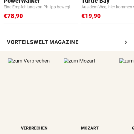
PowerWalker
Turtle Bay
Eine Empfehlung von Philipp bewegt
Aus dem Weg, hier kommen w
€78,90
€19,90
chevron_right
VORTEILSWELT MAGAZINE
VERBRECHEN
MOZART