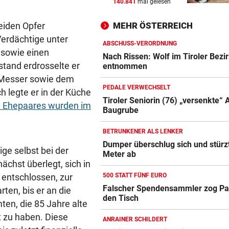
140.841
mal gelesen
FÄHIGKEITEN BEDENKLICH
vor 
Sorge um Sicherheit: OpenA
MEHR ÖSTERREICH
beiden Opfer
muss neue KI einhegen
Verdächtige unter
ABSCHUSS-VERORDNUNG
 sowie einen
BETRUNKENER ALS LENKER
vor 
Nach Rissen: Wolf im Tiroler Bezi
Dumper überschlug sich und
stand erdrosselte er
entnommen
stürzte 30 Meter ab
m Messer sowie dem
PEDALE VERWECHSELT
 legte er in der Küche
WARTEN AUF DEN SIEG?
vor 
Tiroler Seniorin (76) „versenkte“ 
n Ehepaares wurden im
Baugrube
GAK-Heimstart: „Qualität ist
ganz andere!“
BETRUNKENER ALS LENKER
Dumper überschlug sich und stürz
ige selbst bei der
Meter ab
ächst überlegt, sich in
500 STATT FÜNF EURO
 entschlossen, zur
Falscher Spendensammler zog Pa
ten, bis er an die
den Tisch
en, die 85 Jahre alte
 zu haben. Diese
ANRAINER SCHILDERT