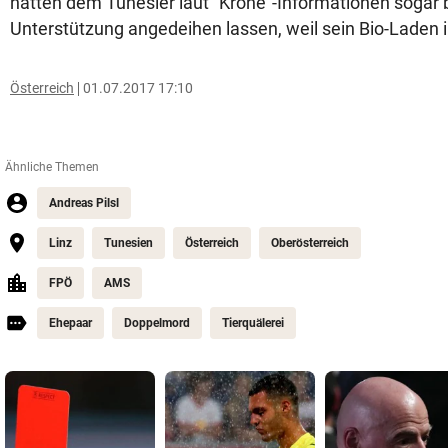
hatten dem Tunesier laut "Krone"-Informationen sogar bi
Unterstützung angedeihen lassen, weil sein Bio-Laden i
Österreich
01.07.2017 17:10
Ähnliche Themen
Andreas Pilsl
Linz
Tunesien
Österreich
Oberösterreich
FPÖ
AMS
Ehepaar
Doppelmord
Tierquälerei