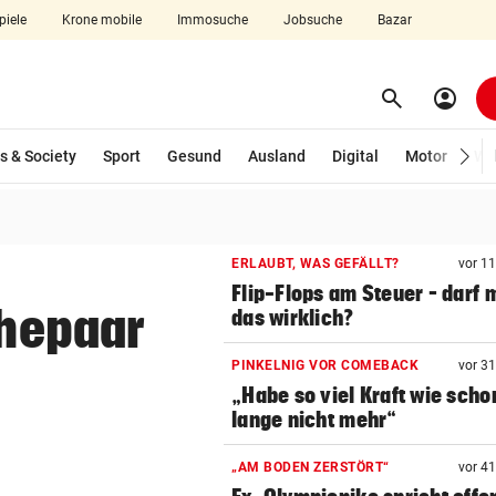
piele
Krone mobile
Immosuche
Jobsuche
Bazar
search
account_circle
Menü aufklappen
Suchen
s & Society
Sport
Gesund
Ausland
Digital
Motor
Wir
len
ERLAUBT, WAS GEFÄLLT?
vor 1
Flip-Flops am Steuer – darf 
Ehepaar
das wirklich?
PINKELNIG VOR COMEBACK
vor 3
„Habe so viel Kraft wie scho
lange nicht mehr“
„AM BODEN ZERSTÖRT“
vor 4