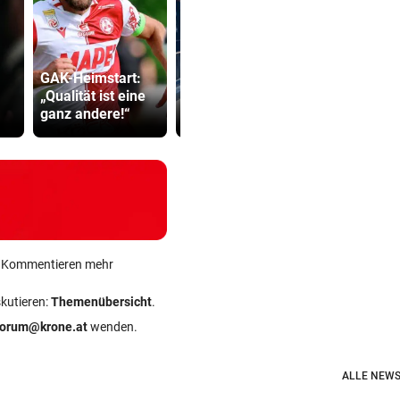
GAK-Heimstart:
Junge Frauen am
Strittiger K
„Qualität ist eine
Villacher Bahnhof
Sager: Abe
ganz andere!“
belästigt
recht hat …
ein Kommentieren mehr
skutieren:
Themenübersicht
.
forum@krone.at
wenden.
ALLE NEWS