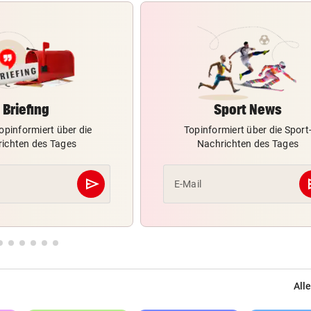
Briefing
Sport News
opinformiert über die
Topinformiert über die Sport
ichten des Tages
Nachrichten des Tages
send
s
E-Mail
Abschicken
Alle