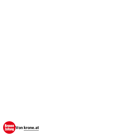
© Krone Multimedia GmbH & Co KG 2026
Muthgasse 2, 1190 Wien
Von
krone.at