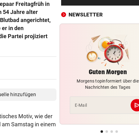
Jeder vierte Industriebetrieb
paar Freitagfrüh in
abwandern
n 54 Jahre alter
NEWSLETTER
Blutbad angerichtet,
DAS SAGT PALAST
vor ein
 er in den
Wieder in der Klinik: Große 
e Partei projiziert
um König Harald
„DESOLATE SITUATION“
vor ein
Sex-Massagen-Skandal:
Südkorea entschuldigt sich
Guten Morgen
Morgens topinformiert über die
STREIT GEHT WEITER
vor ein
Nachrichten des Tages
Richter aus Zug geworfen: „
uelle hinzufügen
Anspruch auf Sitz“
se
E-Mail
„KRONE“-KOMMENTARE
vor ein
tisches Motiv, wie der
Strittiger Kanzler-Sager: Ab
sl am Samstag in einem
er recht hat …
TOPSPIELERIN
vor ein