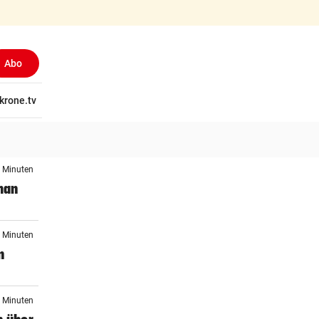
Abo
tschaft
krone.tv
Wissen
Gericht
Kolumnen
Freizeit
Reise
Ti
1 Minuten
man
1 Minuten
n
1 Minuten