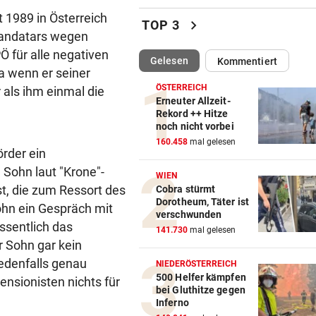
„Salzburg war für mich die e
 1989 in Österreich
chevron_right
TOP 3
Wahl“
Mandatars wegen
Ö für alle negativen
(ausgewählt)
Gelesen
Kommentiert
WM-TEAMCHEF STINKSAUER
vor 
a wenn er seiner
„Ratte“: Hat Cannavaro ein
ÖSTERREICH
als ihm einmal die
Verräter im Team?
Erneuter Allzeit-
Rekord ++ Hitze
noch nicht vorbei
ARBEIT UND URLAUB
vor 
160.458
mal gelesen
Steirische Ärztin tauschte L
rder ein
gegen „Traumschiff“
 Sohn laut "Krone"-
WIEN
st, die zum Ressort des
Cobra stürmt
PEDALE VERWECHSELT
vor 
Dorotheum, Täter ist
ohn ein Gespräch mit
Tiroler Seniorin (76) „verse
verschwunden
ssentlich das
Auto in Baugrube
141.730
mal gelesen
er Sohn gar kein
TRAINER ZARIC DEUTLICH
vor 
 jedenfalls genau
NIEDERÖSTERREICH
Trotz 3:1 gegen WSG bleibt
500 Helfer kämpfen
nsionisten nichts für
bei Gluthitze gegen
Altachern ein Problem
Inferno