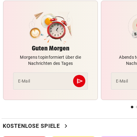
Guten Morgen
Morgens topinformiert über die
Abends t
Nachrichten des Tages
Nachr
send
E-Mail
E-Mail
Abschicken
chevron_right
KOSTENLOSE SPIELE