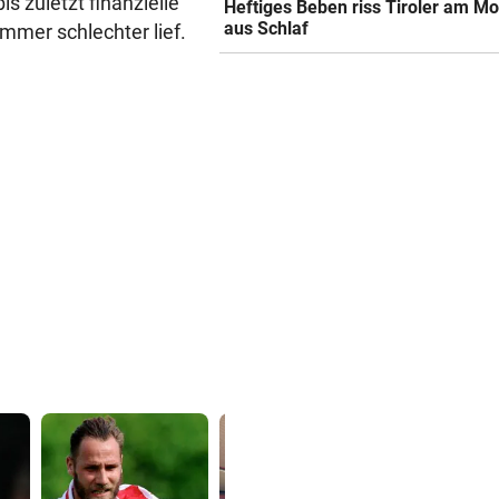
s zuletzt finanzielle
Heftiges Beben riss Tiroler am M
aus Schlaf
mmer schlechter lief.