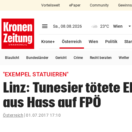
Vorteilswelt
ePaper
Community
Gewinns
close
Schließen
menu
Menü aufklappen
Sa., 08.08.2026
23°C
Wien
Abonnieren
(ausgewählt)
Krone+
Österreich
Wien
Politik
Star
account_circle
arrow_right
Anmelden
Blaulicht
Bundesländer
Gericht
Crime
Recht beraten
Wetter
pin_drop
arrow_right
Bundesland auswäh
Wien
"EXEMPEL STATUIEREN"
bookmark
Merkliste
Linz: Tunesier tötete 
aus Hass auf FPÖ
Suchbegriff
search
eingeben
Österreich
01.07.2017 17:10