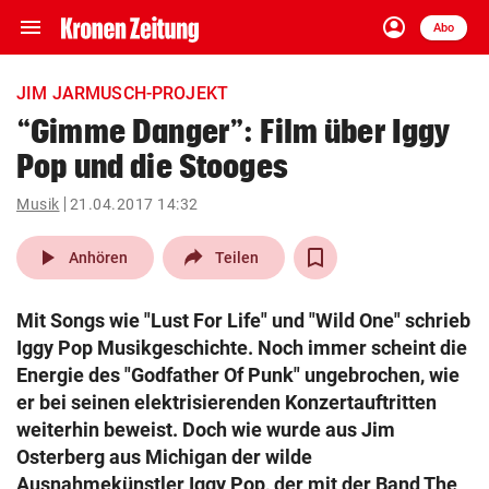
menu
account_circle
Navigation
Anmelden
Abo
close
Schließen
ein-/ausklappen
JIM JARMUSCH-PROJEKT
Abonnieren
“Gimme Danger”: Film über Iggy
Pop und die Stooges
account_circle
arrow_right
Anmelden
Musik
21.04.2017 14:32
pin_drop
arrow_right
Bundesland auswäh
Wien
play_arrow
Anhören
Teilen
bookmark
Merkliste
Mit Songs wie "Lust For Life" und "Wild One" schrieb
Iggy Pop Musikgeschichte. Noch immer scheint die
Suchbegriff
Energie des "Godfather Of Punk" ungebrochen, wie
search
eingeben
er bei seinen elektrisierenden Konzertauftritten
weiterhin beweist. Doch wie wurde aus Jim
Osterberg aus Michigan der wilde
Ausnahmekünstler Iggy Pop, der mit der Band The