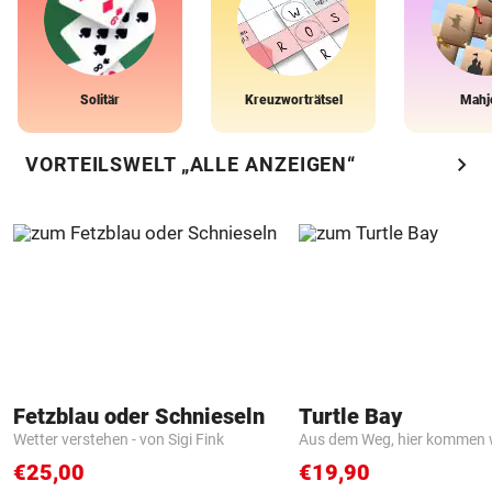
Solitär
Kreuzworträtsel
Mahj
chevron_right
VORTEILSWELT „ALLE ANZEIGEN“
Fetzblau oder Schnieseln
Turtle Bay
Wetter verstehen - von Sigi Fink
Aus dem Weg, hier kommen w
€25,00
€19,90