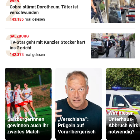
WIEN
Cobra stürmt Dorotheum, Täter ist
verschwunden
143.185
mal gelesen
SALZBURG
TV-Star geht mit Kanzler Stocker hart
ins Gericht
142.374
mal gelesen
War dieser
Salzburgerinnen
„Verschlaha“:
Unterhaus-
gewinnen auch ihr
Prügeln auf
Abbruch wirkl
zweites Match
Vorarlbergerisch
notwendig?