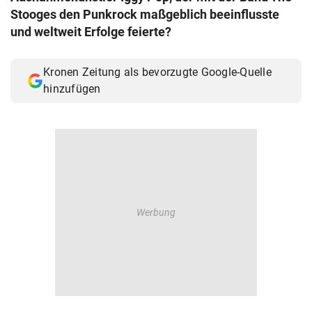
Stooges den Punkrock maßgeblich beeinflusste
© Krone Multimedia GmbH & Co KG 2026
Muthgasse 2, 1190 Wien
und weltweit Erfolge feierte?
Kronen Zeitung als bevorzugte Google-Quelle
hinzufügen