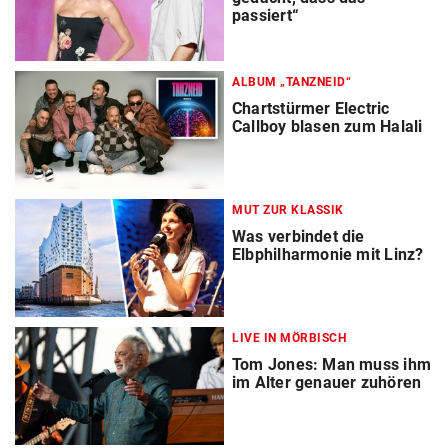
passiert“
ALBUM „TANZNEID“
Chartstürmer Electric
Callboy blasen zum Halali
MUT ZUR KLASSIK
Was verbindet die
Elbphilharmonie mit Linz?
LIVE IN MÖRBISCH
Tom Jones: Man muss ihm
im Alter genauer zuhören