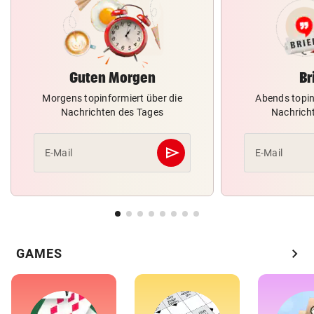
Guten Morgen
Br
Morgens topinformiert über die
Abends topin
Nachrichten des Tages
Nachrich
send
E-Mail
E-Mail
Abschicken
chevron_right
GAMES